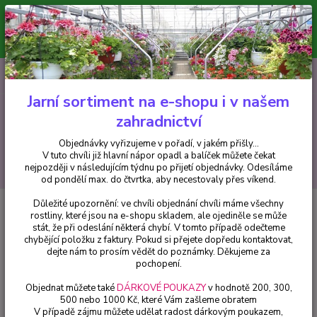
Minimální hodnota pro odeslání z e-shopu je 300 Kč.
V tuto chvíli již hlavní nápor objednávek opadl a balíček můžete čekat
nejpozději v následujícím týdnu po přijetí objednávky. Objednávky
vyřizujeme v pořadí, v jakém přišly...
0
ks
CZK
+420 602 223 614
za
0 Kč
Jarní sortiment na e-shopu i v našem
zahradnictví
Menu
Objednávky vyřizujeme v pořadí, v jakém přišly...
V tuto chvíli již hlavní nápor opadl a balíček můžete čekat
Hledat
nejpozději v následujícím týdnu po přijetí objednávky. Odesíláme
od pondělí max. do čtvrtka, aby necestovaly přes víkend.
Důležité upozornění: ve chvíli objednání chvíli máme všechny
Úvod
Hemerocallis - Denivky
Hemerocallis Frans Hals- Denivka - cena
rostliny, které jsou na e-shopu skladem, ale ojediněle se může
za kus v 3-kusovém balení
stát, že při odeslání některá chybí. V tomto případě odečteme
chybějící položku z faktury. Pokud si přejete dopředu kontaktovat,
Hemerocallis Frans Hals- Denivka
dejte nám to prosím vědět do poznámky. Děkujeme za
- cena za kus v 3-kusovém balení
pochopení.
Objednat můžete také
DÁRKOVÉ POUKAZY
v hodnotě 200, 300,
500 nebo 1000 Kč, které Vám zašleme obratem
V případě zájmu můžete udělat radost dárkovým poukazem,