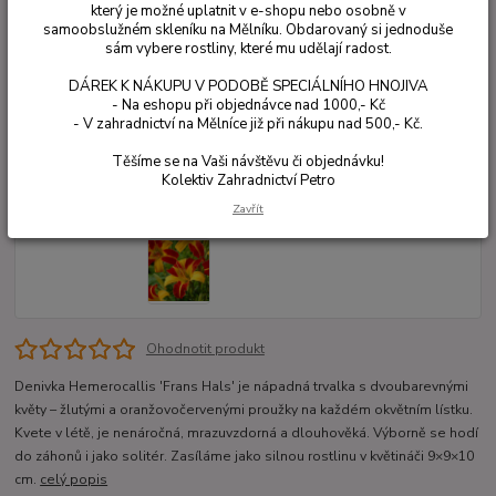
který je možné uplatnit v e-shopu nebo osobně v
samoobslužném skleníku na Mělníku. Obdarovaný si jednoduše
sám vybere rostliny, které mu udělají radost.
DÁREK K NÁKUPU V PODOBĚ SPECIÁLNÍHO HNOJIVA
- Na eshopu při objednávce nad 1000,- Kč
- V zahradnictví na Mělníce již při nákupu nad 500,- Kč.
Těšíme se na Vaši návštěvu či objednávku!
Kolektiv Zahradnictví Petro
Zavřít
Ohodnotit produkt
Denivka Hemerocallis 'Frans Hals' je nápadná trvalka s dvoubarevnými
květy – žlutými a oranžovočervenými proužky na každém okvětním lístku.
Kvete v létě, je nenáročná, mrazuvzdorná a dlouhověká. Výborně se hodí
do záhonů i jako solitér. Zasíláme jako silnou rostlinu v květináči 9×9×10
cm.
celý popis