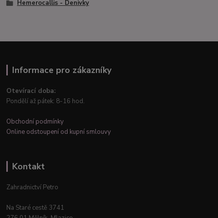
Hemerocallis - Denivky
Informace pro zákazníky
Otevírací doba:
Pondělí až pátek: 8-16 hod.
Obchodní podmínky
Online odstoupení od kupní smlouvy
Kontakt
Zahradnictví Petro
Na Staré cestě 3741
276 01 Mělník–Mlazice