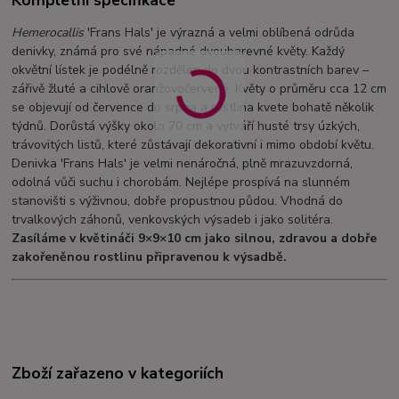
Kompletní specifikace
Hemerocallis
'Frans Hals' je výrazná a velmi oblíbená odrůda
denivky, známá pro své nápadné dvoubarevné květy. Každý
okvětní lístek je podélně rozdělen do dvou kontrastních barev –
zářivě žluté a cihlově oranžovočervené. Květy o průměru cca 12 cm
se objevují od července do srpna a rostlina kvete bohatě několik
týdnů. Dorůstá výšky okolo 70 cm a vytváří husté trsy úzkých,
trávovitých listů, které zůstávají dekorativní i mimo období květu.
Denivka 'Frans Hals' je velmi nenáročná, plně mrazuvzdorná,
odolná vůči suchu i chorobám. Nejlépe prospívá na slunném
stanovišti s výživnou, dobře propustnou půdou. Vhodná do
trvalkových záhonů, venkovských výsadeb i jako solitéra.
Zasíláme v květináči 9×9×10 cm jako silnou, zdravou a dobře
zakořeněnou rostlinu připravenou k výsadbě.
Zboží zařazeno v kategoriích