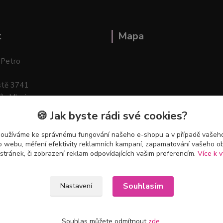
t
Mapa
 Petro
stě 3741
ík–Mlazice
🍪 Jak byste rádi své cookies?
používáme ke správnému fungování našeho e-shopu a v případě vašeho
k o webu, měření efektivity reklamních kampaní, zapamatování vašeho o
 stránek, či zobrazení reklam odpovídajících vašim preferencím.
Více k v
Souhlasím
Nastavení
Souhlas můžete odmítnout
zde
.