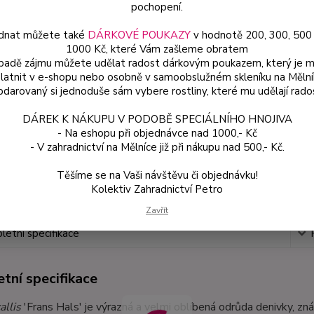
silnou
pochopení.
dnat můžete také
DÁRKOVÉ POUKAZY
v hodnotě 200, 300, 500
1000 Kč, které Vám zašleme obratem
Dos
ípadě zájmu můžete udělat radost dárkovým poukazem, který je 
latnit v e-shopu nebo osobně v samoobslužném skleníku na Mělní
Var
darovaný si jednoduše sám vybere rostliny, které mu udělají rado
DÁREK K NÁKUPU V PODOBĚ SPECIÁLNÍHO HNOJIVA
12
- Na eshopu při objednávce nad 1000,- Kč
- V zahradnictví na Mělníce již při nákupu nad 500,- Kč.
115
Těšíme se na Vaši návštěvu či objednávku!
Kolektiv Zahradnictví Petro
Číslo p
Zavřít
etní specifikace
tní specifikace
llis
'Frans Hals' je výrazná a velmi oblíbená odrůda denivky, 