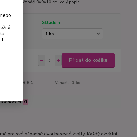
 rostlinu v květináči 9×9×10 cm.
celý popis
 nebo
tupnost
Skladem
možné
ku.
ianta
st.
9 Kč
Přidat do košíku
 Kč
bez DPH
roduktu:
3026 E-1
Varianta:
1 ks
Hodnocení
0
známá pro své nápadné dvoubarevné květy. Každý okvětní