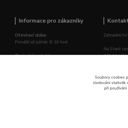
Informace pro zákazníky
Kontak
Otevírací doba:
Zahradnictví
Pondělí až pátek: 8-16 hod.
Na Staré ce
Obchodní podmínky
276 01 Měln
Online odstoupení od kupní smlouvy
Soubory cookies 
sledování statisti
při používání