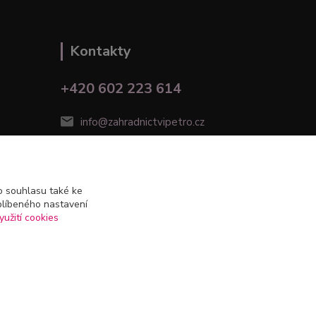
Kontakty
+420 602 223 614
info@zahradnictvipetro.cz
 souhlasu také ke
blíbeného nastavení
yužití cookies
Vytvořeno na
Eshop-rychle.cz