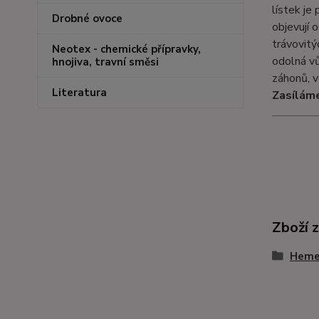
lístek je
Drobné ovoce
objevují 
trávovitý
Neotex - chemické přípravky,
odolná vů
hnojiva, travní směsi
záhonů, v
Literatura
Zasíláme
Zboží 
Hemer