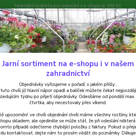
Minimální hodnota pro odeslání z e-shopu je 300 Kč.
íček můžete čekat nejpozději v následujícím týdnu po přijetí objedná
atalog
Poradna
Kontakty
Nevíte
Hledat
+420
Jarní sortiment na e-shopu i v našem
emerocallis - Denivky
Hemerocallis Frans Hals- Denivka - 1 ks
zahradnictví
rocallis Frans Hals- Denivka - 
Objednávky vyřizujeme v pořadí, v jakém přišly...
 tuto chvíli již hlavní nápor opadl a balíček můžete čekat nejpozději
sledujícím týdnu po přijetí objednávky. Odesíláme od pondělí max.
čtvrtka, aby necestovaly přes víkend.
Denivk
té upozornění: ve chvíli objednání chvíli máme všechny rostliny, kte
dvouba
shopu skladem, ale ojediněle se může stát, že při odeslání některá 
každém
tomto případě odečteme chybějící položku z faktury. Pokud si přej
dlouho
du kontaktovat, dejte nám to prosím vědět do poznámky. Děkuj