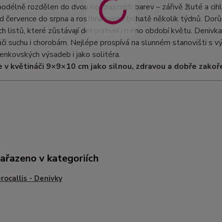
 podélně rozdělen do dvou kontrastních barev – zářivě žluté a c
od července do srpna a rostlina kvete bohatě několik týdnů. Dorů
ch listů, které zůstávají dekorativní i mimo období květu. Denivk
či suchu i chorobám. Nejlépe prospívá na slunném stanovišti s 
enkovských výsadeb i jako solitéra.
 v květináči 9×9×10 cm jako silnou, zdravou a dobře zakoř
zařazeno v kategoriích
ocallis - Denivky