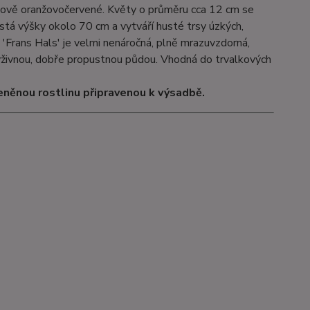
ihlově oranžovočervené. Květy o průměru cca 12 cm se
stá výšky okolo 70 cm a vytváří husté trsy úzkých,
a 'Frans Hals' je velmi nenáročná, plně mrazuvzdorná,
výživnou, dobře propustnou půdou. Vhodná do trvalkových
eněnou rostlinu připravenou k výsadbě.