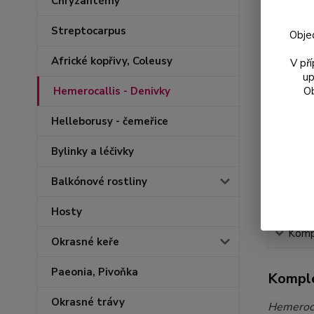
Chryzantémy
Streptocarpus
Obje
Africké kopřivy, Coleusy
V př
up
Ob
Hemerocallis - Denivky
Helleborusy - čemeřice
Bylinky a léčivky
Balkónové rostliny
Hosty
Kompl
Okrasné keře
Paeonia, Pivoňka
Komple
Okrasné trávy
Hemeroca