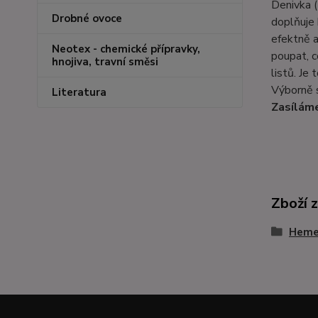
Denivka (
Drobné ovoce
doplňuje 
efektně a
Neotex - chemické přípravky,
poupat, c
hnojiva, travní směsi
listů. Je
Výborně s
Literatura
Zasíláme
Zboží 
Hemer