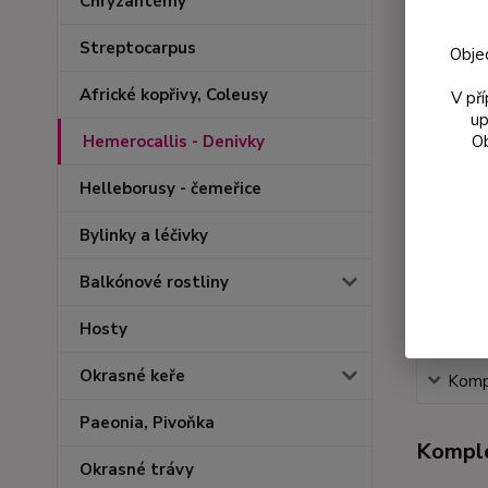
Chryzantémy
Streptocarpus
Obje
Africké kopřivy, Coleusy
V př
up
Ob
Hemerocallis - Denivky
Helleborusy - čemeřice
Bylinky a léčivky
Balkónové rostliny
Hosty
Okrasné keře
Kompl
Paeonia, Pivoňka
Komple
Okrasné trávy