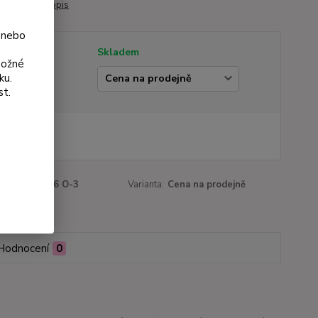
0 cm.
celý popis
 nebo
tupnost
Skladem
možné
ku.
ianta
st.
2 Kč
 Kč
bez DPH
roduktu:
3026 O-3
Varianta:
Cena na prodejně
Hodnocení
0