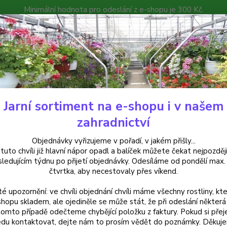
Minimální hodnota pro odeslání z e-shopu je 300 Kč.
íček můžete čekat nejpozději v následujícím týdnu po přijetí objedná
atalog
Poradna
Kontakty
Nevíte
Hledat
+420
Jarní sortiment na e-shopu i v našem
emerocallis - Denivky
Hemerocallis Double Fire Cracker - cena na pro
zahradnictví
rocallis Double Fire Cracker - 
Objednávky vyřizujeme v pořadí, v jakém přišly...
 tuto chvíli již hlavní nápor opadl a balíček můžete čekat nejpozději
sledujícím týdnu po přijetí objednávky. Odesíláme od pondělí max.
čtvrtka, aby necestovaly přes víkend.
Hemero
té upozornění: ve chvíli objednání chvíli máme všechny rostliny, kte
červen
shopu skladem, ale ojediněle se může stát, že při odeslání některá 
květen
tomto případě odečteme chybějící položku z faktury. Pokud si přej
trvalka
du kontaktovat, dejte nám to prosím vědět do poznámky. Děkuj