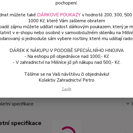
9×9×1
pochopení.
dnat můžete také
DÁRKOVÉ POUKAZY
v hodnotě 200, 300, 500
1000 Kč, které Vám zašleme obratem
Dos
ípadě zájmu můžete udělat radost dárkovým poukazem, který je 
latnit v e-shopu nebo osobně v samoobslužném skleníku na Mělní
Var
darovaný si jednoduše sám vybere rostliny, které mu udělají rado
DÁREK K NÁKUPU V PODOBĚ SPECIÁLNÍHO HNOJIVA
15
- Na eshopu při objednávce nad 1000,- Kč
136
- V zahradnictví na Mělníce již při nákupu nad 500,- Kč.
Těšíme se na Vaši návštěvu či objednávku!
Číslo p
Kolektiv Zahradnictví Petro
Zavřít
etní specifikace
tní specifikace