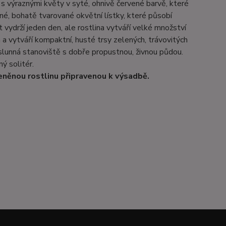
s výraznými květy v syté, ohnivě červené barvě, které
né, bohatě tvarované okvětní lístky, které působí
vydrží jeden den, ale rostlina vytváří velké množství
a vytváří kompaktní, husté trsy zelených, trávovitých
o slunná stanoviště s dobře propustnou, živnou půdou.
ý solitér.
eněnou rostlinu připravenou k výsadbě.