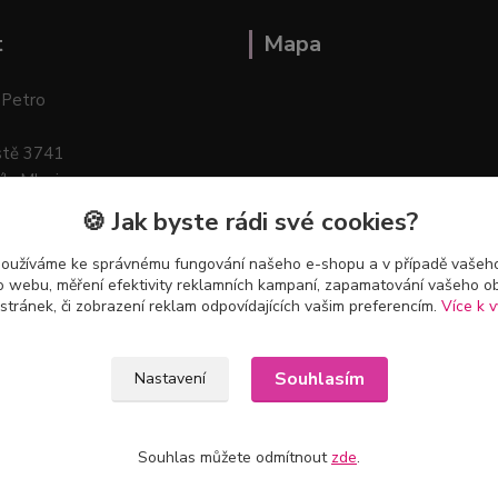
t
Mapa
 Petro
stě 3741
ík–Mlazice
🍪 Jak byste rádi své cookies?
používáme ke správnému fungování našeho e-shopu a v případě vašeho
k o webu, měření efektivity reklamních kampaní, zapamatování vašeho o
 stránek, či zobrazení reklam odpovídajících vašim preferencím.
Více k v
Souhlasím
Nastavení
Souhlas můžete odmítnout
zde
.