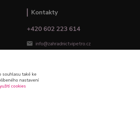
Kontakty
+420 602 223 614
info@zahradnictvipetro.cz
 souhlasu také ke
blíbeného nastavení
yužití cookies
Vytvořeno na
Eshop-rychle.cz