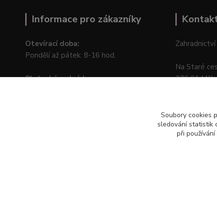
Informace pro zákazníky
Kontak
Otevírací doba:
Zahradnictví
Pondělí až pátek: 8-16 hod.
Na Staré ce
Obchodní podmínky
276 01 Měln
Online odstoupení od kupní smlouvy
Soubory cookies 
sledování statisti
při používání