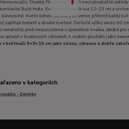
Hemerocallis
'Double Firecracker') patří mezi plnokvěté odrůdy 
kontrastní žluté hrdlo. Květy mají průměr cca 12–13 cm a vrstve
 slavnostně. Kvete během června a července, přičemž každý květ 
ož zajišťuje bohaté a dlouhé kvetení. Dorůstá výšky okolo 60 cm 
 to nenáročná, plně mrazuvzdorná a spolehlivá trvalka, ideální pr
e uplatní v trvalkových záhonech, k vodním plochám i jako barevn
 v květináči 9×9×10 cm jako silnou, zdravou a dobře zakoř
zařazeno v kategoriích
ocallis - Denivky