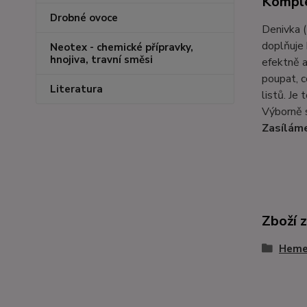
Komple
Drobné ovoce
Denivka (
doplňuje 
Neotex - chemické přípravky,
hnojiva, travní směsi
efektně a
poupat, c
Literatura
listů. Je
Výborně s
Zasíláme
Zboží 
Hemer