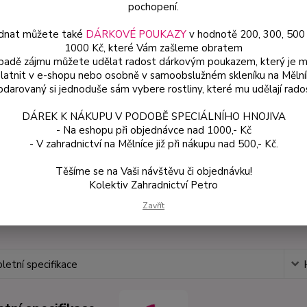
pochopení.
trvalka
9×9×1
dnat můžete také
DÁRKOVÉ POUKAZY
v hodnotě 200, 300, 500
1000 Kč, které Vám zašleme obratem
ípadě zájmu můžete udělat radost dárkovým poukazem, který je 
latnit v e-shopu nebo osobně v samoobslužném skleníku na Mělní
Dos
darovaný si jednoduše sám vybere rostliny, které mu udělají rado
Var
DÁREK K NÁKUPU V PODOBĚ SPECIÁLNÍHO HNOJIVA
- Na eshopu při objednávce nad 1000,- Kč
- V zahradnictví na Mělníce již při nákupu nad 500,- Kč.
15
142
Těšíme se na Vaši návštěvu či objednávku!
Kolektiv Zahradnictví Petro
Zavřít
Číslo p
etní specifikace