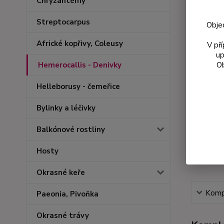
Chryzantémy
Streptocarpus
Obje
Africké kopřivy, Coleusy
V př
up
Ob
Hemerocallis - Denivky
Helleborusy - čemeřice
Bylinky a léčivky
Balkónové rostliny
Hosty
Okrasné keře
Kompl
Paeonia, Pivoňka
Okrasné trávy