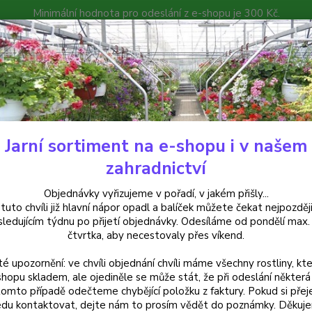
Minimální hodnota pro odeslání z e-shopu je 300 Kč.
íček můžete čekat nejpozději v následujícím týdnu po přijetí objedná
atalog
Poradna
Kontakty
Nevíte
Hledat
+420
Jarní sortiment na e-shopu i v našem
emerocallis - Denivky
Hemerocallis Double Fire Cracker - cena za kus
zahradnictví
rocallis Double Fire Cracker - 
Objednávky vyřizujeme v pořadí, v jakém přišly...
 tuto chvíli již hlavní nápor opadl a balíček můžete čekat nejpozději
ní
sledujícím týdnu po přijetí objednávky. Odesíláme od pondělí max.
čtvrtka, aby necestovaly přes víkend.
té upozornění: ve chvíli objednání chvíli máme všechny rostliny, kte
Hemero
shopu skladem, ale ojediněle se může stát, že při odeslání některá 
tomto případě odečteme chybějící položku z faktury. Pokud si přej
červen
du kontaktovat, dejte nám to prosím vědět do poznámky. Děkuj
květen