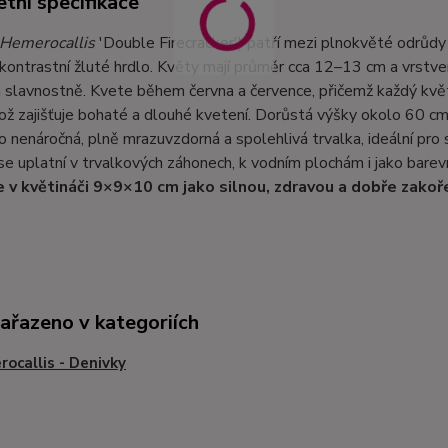
tní specifikace
Hemerocallis
'Double Firecracker') patří mezi plnokvěté odrůdy 
kontrastní žluté hrdlo. Květy mají průměr cca 12–13 cm a vrstve
 slavnostně. Kvete během června a července, přičemž každý květ 
ož zajišťuje bohaté a dlouhé kvetení. Dorůstá výšky okolo 60 cm 
 to nenáročná, plně mrazuvzdorná a spolehlivá trvalka, ideální pr
e uplatní v trvalkových záhonech, k vodním plochám i jako barevn
 v květináči 9×9×10 cm jako silnou, zdravou a dobře zakoř
zařazeno v kategoriích
ocallis - Denivky