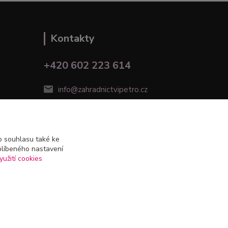
Kontakty
+420 602 223 614
info@zahradnictvipetro.cz
 souhlasu také ke
blíbeného nastavení
yužití cookies
Vytvořeno na
Eshop-rychle.cz