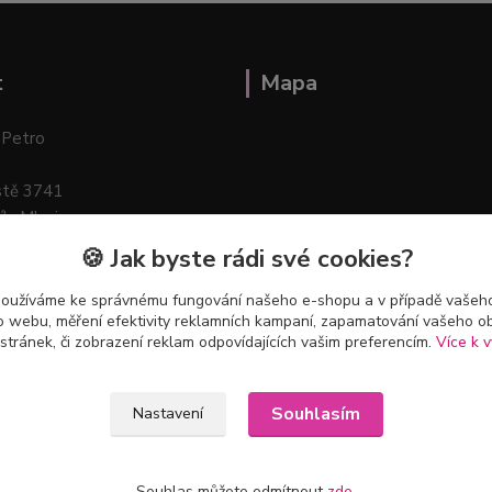
t
Mapa
 Petro
stě 3741
ík–Mlazice
🍪 Jak byste rádi své cookies?
používáme ke správnému fungování našeho e-shopu a v případě vašeho
k o webu, měření efektivity reklamních kampaní, zapamatování vašeho o
 stránek, či zobrazení reklam odpovídajících vašim preferencím.
Více k v
Souhlasím
Nastavení
Souhlas můžete odmítnout
zde
.