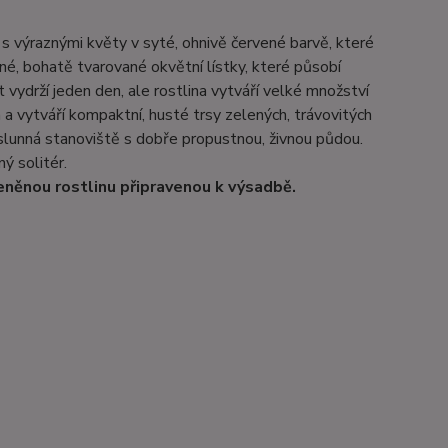
s výraznými květy v syté, ohnivě červené barvě, které
né, bohatě tvarované okvětní lístky, které působí
vydrží jeden den, ale rostlina vytváří velké množství
a vytváří kompaktní, husté trsy zelených, trávovitých
o slunná stanoviště s dobře propustnou, živnou půdou.
ý solitér.
eněnou rostlinu připravenou k výsadbě.