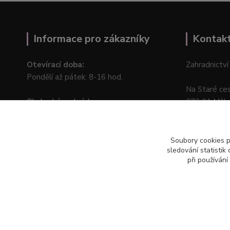
Informace pro zákazníky
Kontak
Otevírací doba:
Zahradnictví
Pondělí až pátek: 8-16 hod.
Na Staré ce
Obchodní podmínky
276 01 Měln
Online odstoupení od kupní smlouvy
Soubory cookies 
sledování statisti
při používání