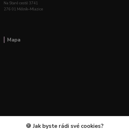
Na Staré cestě 3741
276 01 Mělník–Mlazice
Mapa
🍪 Jak byste rádi své cookies?
Kontakty