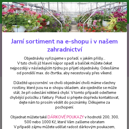
Minimální hodnota pro odeslání z e-shopu je 300 Kč.
V tuto chvíli již hlavní nápor objednávek opadl a balíček můžete čekat
nejpozději v následujícím týdnu po přijetí objednávky. Objednávky
vyřizujeme v pořadí, v jakém přišly...
0
ks
CZK
+420 602 223 614
za
0 Kč
Jarní sortiment na e-shopu i v našem
zahradnictví
Menu
Objednávky vyřizujeme v pořadí, v jakém přišly...
V tuto chvíli již hlavní nápor opadl a balíček můžete čekat
Hledat
nejpozději v následujícím týdnu po přijetí objednávky. Odesíláme
od pondělí max. do čtvrtka, aby necestovaly přes víkend.
Důležité upozornění: ve chvíli objednání chvíli máme všechny
Úvod
Hemerocallis - Denivky
Hemerocallis Double Fire Cracker - 1 ks
rostliny, které jsou na e-shopu skladem, ale ojediněle se může
stát, že při odeslání některá chybí. V tomto případě odečteme
Hemerocallis Double Fire Cracker
chybějící položku z faktury. Pokud si přejete dopředu kontaktovat,
- 1 ks
dejte nám to prosím vědět do poznámky. Děkujeme za
pochopení.
Objednat můžete také
DÁRKOVÉ POUKAZY
v hodnotě 200, 300,
500 nebo 1000 Kč, které Vám zašleme obratem
V případě zájmu můžete udělat radost dárkovým poukazem,