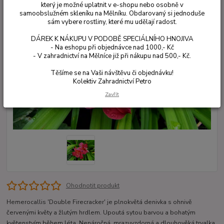
který je možné uplatnit v e-shopu nebo osobně v
samoobslužném skleníku na Mělníku. Obdarovaný si jednoduše
sám vybere rostliny, které mu udělají radost.
DÁREK K NÁKUPU V PODOBĚ SPECIÁLNÍHO HNOJIVA
- Na eshopu při objednávce nad 1000,- Kč
- V zahradnictví na Mělníce již při nákupu nad 500,- Kč.
Těšíme se na Vaši návštěvu či objednávku!
Kolektiv Zahradnictví Petro
Zavřít
Ohodnotit produkt
Hemerocallis 'Double Firecracker' je plnokvětá denivka s ohnivě
červenými květy a žlutým hrdlem. Upoutá sytou barvou a bohatým
květenstvím během léta. Nenáročná, mrazuvzdorná a dlouhověká trvalka.