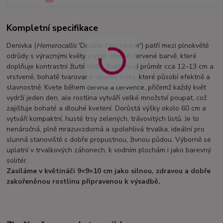
Kompletní specifikace
Denivka (
Hemerocallis
'Double Firecracker') patří mezi plnokvěté
odrůdy s výraznými květy v syté, ohnivě červené barvě, které
doplňuje kontrastní žluté hrdlo. Květy mají průměr cca 12–13 cm a
vrstvené, bohatě tvarované okvětní lístky, které působí efektně a
slavnostně. Kvete během června a července, přičemž každý květ
vydrží jeden den, ale rostlina vytváří velké množství poupat, což
zajišťuje bohaté a dlouhé kvetení. Dorůstá výšky okolo 60 cm a
vytváří kompaktní, husté trsy zelených, trávovitých listů. Je to
nenáročná, plně mrazuvzdorná a spolehlivá trvalka, ideální pro
slunná stanoviště s dobře propustnou, živnou půdou. Výborně se
uplatní v trvalkových záhonech, k vodním plochám i jako barevný
solitér.
Zasíláme v květináči 9×9×10 cm jako silnou, zdravou a dobře
zakořeněnou rostlinu připravenou k výsadbě.