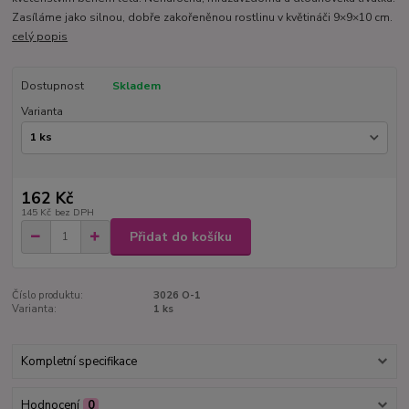
Zasíláme jako silnou, dobře zakořeněnou rostlinu v květináči 9×9×10 cm.
celý popis
Dostupnost
Skladem
Varianta
162 Kč
145 Kč
bez DPH
Přidat do košíku
Číslo produktu:
3026 O-1
Varianta:
1 ks
Kompletní specifikace
Hodnocení
0