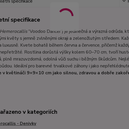
etní specifikace
tní specifikace
Hemerocallis
'Voodoo Dancer') je jedinečná a výrazná odrůda, k
mi květy s jemně zvlněnými okraji a zelenožlutým středem. Kaž
a luxusně. Kvete bohatě během června a července, přičemž každý 
nepřetržité. Rostlina dorůstá výšky kolem 60–70 cm, tvoří husté 
, plně mrazuvzdorná, odolná vůči suchu i běžným škůdcům. Nejlé
půdou. Ideální pro barevné trvalkové záhony i jako nepřehlédnute
 v květináči 9×9×10 cm jako silnou, zdravou a dobře zakoř
zařazeno v kategoriích
ocallis - Denivky