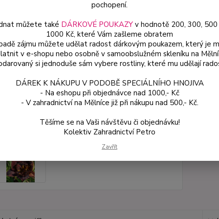
rostli
pochopení.
dnat můžete také
DÁRKOVÉ POUKAZY
v hodnotě 200, 300, 500
1000 Kč, které Vám zašleme obratem
Dos
ípadě zájmu můžete udělat radost dárkovým poukazem, který je 
latnit v e-shopu nebo osobně v samoobslužném skleníku na Mělní
Var
darovaný si jednoduše sám vybere rostliny, které mu udělají rado
DÁREK K NÁKUPU V PODOBĚ SPECIÁLNÍHO HNOJIVA
17
- Na eshopu při objednávce nad 1000,- Kč
155
- V zahradnictví na Mělníce již při nákupu nad 500,- Kč.
Těšíme se na Vaši návštěvu či objednávku!
Číslo p
Kolektiv Zahradnictví Petro
Zavřít