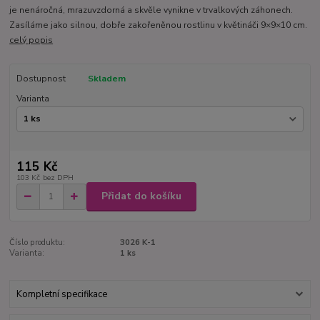
je nenáročná, mrazuvzdorná a skvěle vynikne v trvalkových záhonech.
Zasíláme jako silnou, dobře zakořeněnou rostlinu v květináči 9×9×10 cm.
celý popis
Dostupnost
Skladem
Varianta
115 Kč
103 Kč
bez DPH
Přidat do košíku
Číslo produktu:
3026 K-1
Varianta:
1 ks
Kompletní specifikace