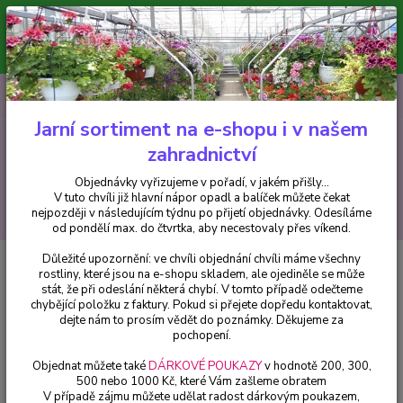
Minimální hodnota pro odeslání z e-shopu je 300 Kč.
V tuto chvíli již hlavní nápor objednávek opadl a balíček můžete čekat
nejpozději v následujícím týdnu po přijetí objednávky. Objednávky
vyřizujeme v pořadí, v jakém přišly...
0
ks
CZK
+420 602 223 614
za
0 Kč
Jarní sortiment na e-shopu i v našem
zahradnictví
Menu
Objednávky vyřizujeme v pořadí, v jakém přišly...
V tuto chvíli již hlavní nápor opadl a balíček můžete čekat
Hledat
nejpozději v následujícím týdnu po přijetí objednávky. Odesíláme
od pondělí max. do čtvrtka, aby necestovaly přes víkend.
Důležité upozornění: ve chvíli objednání chvíli máme všechny
Úvod
Hemerocallis - Denivky
Hemerocallis - Denivka, Open My Eyes - 1
rostliny, které jsou na e-shopu skladem, ale ojediněle se může
ks
stát, že při odeslání některá chybí. V tomto případě odečteme
chybějící položku z faktury. Pokud si přejete dopředu kontaktovat,
Hemerocallis - Denivka, Open My
dejte nám to prosím vědět do poznámky. Děkujeme za
Eyes - 1 ks
pochopení.
Objednat můžete také
DÁRKOVÉ POUKAZY
v hodnotě 200, 300,
500 nebo 1000 Kč, které Vám zašleme obratem
V případě zájmu můžete udělat radost dárkovým poukazem,