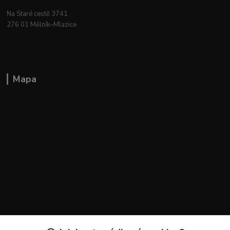
Na Staré cestě 3741
276 01 Mělník–Mlazice
Mapa