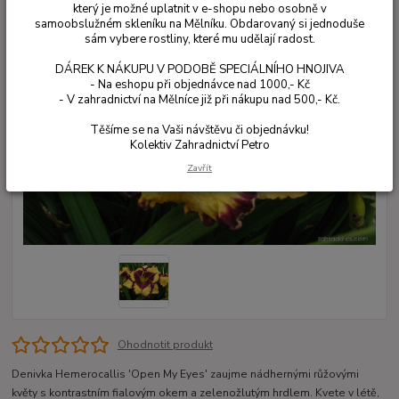
který je možné uplatnit v e-shopu nebo osobně v
samoobslužném skleníku na Mělníku. Obdarovaný si jednoduše
sám vybere rostliny, které mu udělají radost.
DÁREK K NÁKUPU V PODOBĚ SPECIÁLNÍHO HNOJIVA
- Na eshopu při objednávce nad 1000,- Kč
- V zahradnictví na Mělníce již při nákupu nad 500,- Kč.
Těšíme se na Vaši návštěvu či objednávku!
Kolektiv Zahradnictví Petro
Zavřít
Ohodnotit produkt
Denivka Hemerocallis 'Open My Eyes' zaujme nádhernými růžovými
květy s kontrastním fialovým okem a zelenožlutým hrdlem. Kvete v létě,