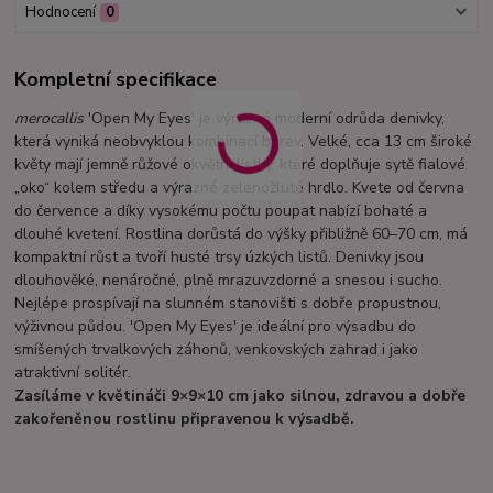
Hodnocení
0
Kompletní specifikace
merocallis
'Open My Eyes' je výrazná moderní odrůda denivky,
která vyniká neobvyklou kombinací barev. Velké, cca 13 cm široké
květy mají jemně růžové okvětní lístky, které doplňuje sytě fialové
„oko“ kolem středu a výrazné zelenožluté hrdlo. Kvete od června
do července a díky vysokému počtu poupat nabízí bohaté a
dlouhé kvetení. Rostlina dorůstá do výšky přibližně 60–70 cm, má
kompaktní růst a tvoří husté trsy úzkých listů. Denivky jsou
dlouhověké, nenáročné, plně mrazuvzdorné a snesou i sucho.
Nejlépe prospívají na slunném stanovišti s dobře propustnou,
výživnou půdou. 'Open My Eyes' je ideální pro výsadbu do
smíšených trvalkových záhonů, venkovských zahrad i jako
atraktivní solitér.
Zasíláme v květináči 9×9×10 cm jako silnou, zdravou a dobře
zakořeněnou rostlinu připravenou k výsadbě.