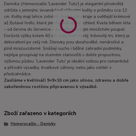
Denivka (
Hemerocallis
'Lavender Tutu') je elegantní plnokvětá
odrůda s jemnými, levandulově růžovými květy o průměru cca 12
cm. Květy mají lehce zvlněné, krajkovité okraje a světlejší krémové
až žlutavé hrdlo, které jim dodává něžný vzhled. Kvete během léta
– od června do července – a potěší bohatým množstvím poupat.
Dorůstá výšky kolem 60 cm, listy tvoří hustý, trávovitý trs, který je
dekorativní po celý rok. Denivky jsou dlouhověké, nenáročné a
plně mrazuvzdorné. Snášejí sucho i běžné zahradní podmínky,
nejlépe prospívají na slunném stanovišti s dobře propustnou,
výživnou půdou. 'Lavender Tutu' je ideální volbou pro romantické
a přírodní výsadby, trvalkové záhony, nebo jako solitér v
předzahrádce.
Zasíláme v květináči 9×9×10 cm jako silnou, zdravou a dobře
zakořeněnou rostlinu připravenou k výsadbě.
Zboží zařazeno v kategoriích
Hemerocallis - Denivky