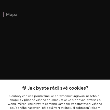
Mapa
🍪 Jak byste rádi své cookies?
Kontakty
Soubory cookies používáme ke správnému fungování našeho e-
+420 602 223 614
shopu a v případě vašeho souhlasu také ke sledování statistik o
webu, měření efektivity reklamních kampaní, zapamatování vašeho
oblíbeného nastavení při používání stránek, či zobrazení reklam
info@zahradnictvipetro.cz