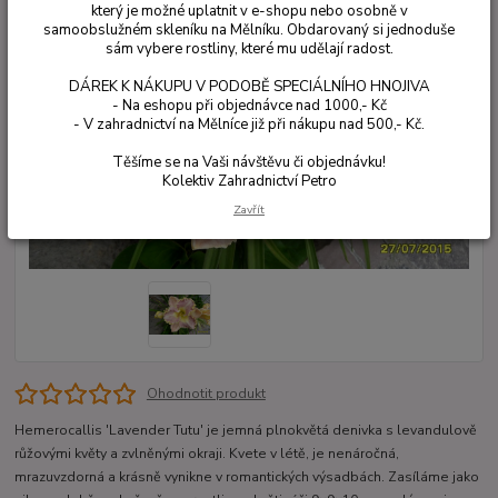
který je možné uplatnit v e-shopu nebo osobně v
samoobslužném skleníku na Mělníku. Obdarovaný si jednoduše
sám vybere rostliny, které mu udělají radost.
DÁREK K NÁKUPU V PODOBĚ SPECIÁLNÍHO HNOJIVA
- Na eshopu při objednávce nad 1000,- Kč
- V zahradnictví na Mělníce již při nákupu nad 500,- Kč.
Těšíme se na Vaši návštěvu či objednávku!
Kolektiv Zahradnictví Petro
Zavřít
Ohodnotit produkt
Hemerocallis 'Lavender Tutu' je jemná plnokvětá denivka s levandulově
růžovými květy a zvlněnými okraji. Kvete v létě, je nenáročná,
mrazuvzdorná a krásně vynikne v romantických výsadbách. Zasíláme jako