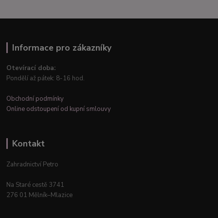
Informace pro zákazníky
Otevírací doba:
Pondělí až pátek: 8-16 hod.
Obchodní podmínky
Online odstoupení od kupní smlouvy
Kontakt
Zahradnictví Petro
Na Staré cestě 3741
276 01 Mělník–Mlazice