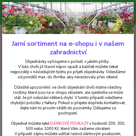
Minimální hodnota pro odeslání z e-shopu je 300 Kč.
V tuto chvíli již hlavní nápor objednávek opadl a balíček můžete čekat
nejpozději v následujícím týdnu po přijetí objednávky. Objednávky
vyřizujeme v pořadí, v jakém přišly...
0
ks
CZK
+420 602 223 614
za
0 Kč
Jarní sortiment na e-shopu i v našem
zahradnictví
Menu
Objednávky vyřizujeme v pořadí, v jakém přišly...
V tuto chvíli již hlavní nápor opadl a balíček můžete čekat
Hledat
nejpozději v následujícím týdnu po přijetí objednávky. Odesíláme
od pondělí max. do čtvrtka, aby necestovaly přes víkend.
Důležité upozornění: ve chvíli objednání chvíli máme všechny
Úvod
Hemerocallis - Denivky
Hemerocallis- Denivka Lavander TuTu -
rostliny, které jsou na e-shopu skladem, ale ojediněle se může
cena na prodejně
stát, že při odeslání některá chybí. V tomto případě odečteme
chybějící položku z faktury. Pokud si přejete dopředu kontaktovat,
Hemerocallis- Denivka Lavander
dejte nám to prosím vědět do poznámky. Děkujeme za
TuTu - cena na prodejně
pochopení.
Objednat můžete také
DÁRKOVÉ POUKAZY
v hodnotě 200, 300,
500 nebo 1000 Kč, které Vám zašleme obratem
V případě zájmu můžete udělat radost dárkovým poukazem,