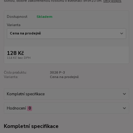
silnou, dobře zakořeněnou rostlinu v květináči 9×9×10 cm.
celý popis
Dostupnost
Skladem
Varianta
128 Kč
114 Kč
bez DPH
Číslo produktu:
3026 P-3
Varianta:
Cena na prodejně
Kompletní specifikace
Hodnocení
0
Kompletní specifikace