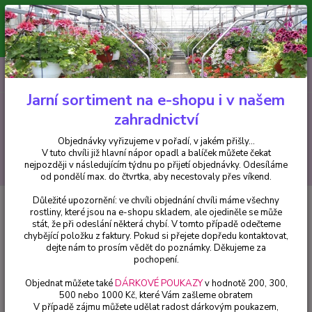
Minimální hodnota pro odeslání z e-shopu je 300 Kč.
V tuto chvíli již hlavní nápor objednávek opadl a balíček můžete čekat
nejpozději v následujícím týdnu po přijetí objednávky. Objednávky
vyřizujeme v pořadí, v jakém přišly...
0
ks
CZK
+420 602 223 614
za
0 Kč
Jarní sortiment na e-shopu i v našem
zahradnictví
Menu
Objednávky vyřizujeme v pořadí, v jakém přišly...
V tuto chvíli již hlavní nápor opadl a balíček můžete čekat
Hledat
nejpozději v následujícím týdnu po přijetí objednávky. Odesíláme
od pondělí max. do čtvrtka, aby necestovaly přes víkend.
Důležité upozornění: ve chvíli objednání chvíli máme všechny
Úvod
Hemerocallis - Denivky
Hemerocallis- Denivka Lavander TuTu - 1
rostliny, které jsou na e-shopu skladem, ale ojediněle se může
ks
stát, že při odeslání některá chybí. V tomto případě odečteme
chybějící položku z faktury. Pokud si přejete dopředu kontaktovat,
Hemerocallis- Denivka Lavander
dejte nám to prosím vědět do poznámky. Děkujeme za
TuTu - 1 ks
pochopení.
Objednat můžete také
DÁRKOVÉ POUKAZY
v hodnotě 200, 300,
500 nebo 1000 Kč, které Vám zašleme obratem
V případě zájmu můžete udělat radost dárkovým poukazem,