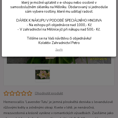
který je možné uplatnit v e-shopu nebo osobně v
samoobslužném skleníku na Mělníku. Obdarovaný si jednoduše
sám vybere rostliny, které mu udělají radost.
DÁREK K NÁKUPU V PODOBĚ SPECIÁLNÍHO HNOJIVA
- Na eshopu při objednávce nad 1000,- Kč
- V zahradnictví na Mělníce již při nákupu nad 500,- Kč.
Těšíme se na Vaši návštěvu či objednávku!
Kolektiv Zahradnictví Petro
Zavřít
Ohodnotit produkt
Hemerocallis 'Lavender Tutu' je jemná plnokvětá denivka s levandulově
růžovými květy a zvlněnými okraji. Kvete v létě, je nenáročná,
mrazuvzdorná a krásně vynikne v romantických výsadbách. Zasíláme jako