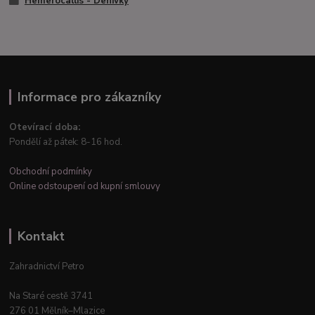
Hemerocallis - Denivky
Informace pro zákazníky
Otevírací doba:
Pondělí až pátek: 8-16 hod.
Obchodní podmínky
Online odstoupení od kupní smlouvy
Kontakt
Zahradnictví Petro
Na Staré cestě 3741
276 01 Mělník–Mlazice