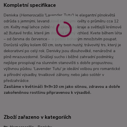
Kompletní specifikace
Denivka (
Hemerocallis
'Lavender Tutu') je elegantní plnokvětá
odrůda s jemnými, levandulově růžovými květy o průměru cca 12
cm. Květy mají lehce zvlněné, krajkovité okraje a světlejší krémové
až žlutavé hrdlo, které jim dodává něžný vzhled. Kvete během léta
– od června do července – a potěší bohatým množstvím poupat.
Dorůstá výšky kolem 60 cm, listy tvoří hustý, trávovitý trs, který je
dekorativní po celý rok. Denivky jsou dlouhověké, nenáročné a
plně mrazuvzdorné. Snášejí sucho i běžné zahradní podmínky,
nejlépe prospívají na slunném stanovišti s dobře propustnou,
výživnou půdou. 'Lavender Tutu' je ideální volbou pro romantické
a přírodní výsadby, trvalkové záhony, nebo jako solitér v
předzahrádce.
Zasíláme v květináči 9×9×10 cm jako silnou, zdravou a dobře
zakořeněnou rostlinu připravenou k výsadbě.
Zboží zařazeno v kategoriích