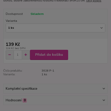
silnou, dobře zakořeněnou rostlinu v květináči 9×9×10 cm.
celý popis
Dostupnost
Skladem
Varianta
139 Kč
124 Kč
bez DPH
Přidat do košíku
Číslo produktu:
3026 P-1
Varianta:
1 ks
Kompletní specifikace
Hodnocení
0