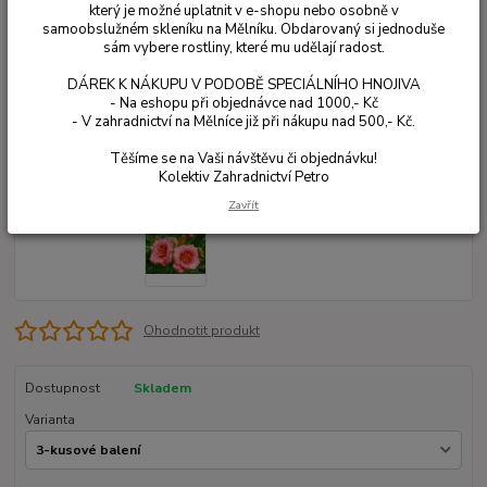
který je možné uplatnit v e-shopu nebo osobně v
samoobslužném skleníku na Mělníku. Obdarovaný si jednoduše
sám vybere rostliny, které mu udělají radost.
DÁREK K NÁKUPU V PODOBĚ SPECIÁLNÍHO HNOJIVA
- Na eshopu při objednávce nad 1000,- Kč
- V zahradnictví na Mělníce již při nákupu nad 500,- Kč.
Těšíme se na Vaši návštěvu či objednávku!
Kolektiv Zahradnictví Petro
Zavřít
Ohodnotit produkt
Dostupnost
Skladem
Varianta