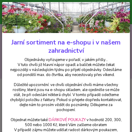
Minimální hodnota pro odeslání z e-shopu je 300 Kč.
V tuto chvíli již hlavní nápor objednávek opadl a balíček můžete čekat
nejpozději v následujícím týdnu po přijetí objednávky. Objednávky
vyřizujeme v pořadí, v jakém přišly...
0
ks
CZK
+420 602 223 614
za
0 Kč
Jarní sortiment na e-shopu i v našem
zahradnictví
Menu
Objednávky vyřizujeme v pořadí, v jakém přišly...
V tuto chvíli již hlavní nápor opadl a balíček můžete čekat
Hledat
nejpozději v následujícím týdnu po přijetí objednávky. Odesíláme
od pondělí max. do čtvrtka, aby necestovaly přes víkend.
Důležité upozornění: ve chvíli objednání chvíli máme všechny
Úvod
Hemerocallis - Denivky
Hemerocallis -Denivka, Cosmopolitan -
rostliny, které jsou na e-shopu skladem, ale ojediněle se může
cena za kus v 3-kusovém balení
stát, že při odeslání některá chybí. V tomto případě odečteme
chybějící položku z faktury. Pokud si přejete dopředu kontaktovat,
Hemerocallis -Denivka,
dejte nám to prosím vědět do poznámky. Děkujeme za
Cosmopolitan - cena za kus v 3-
pochopení.
kusovém balení
Objednat můžete také
DÁRKOVÉ POUKAZY
v hodnotě 200, 300,
500 nebo 1000 Kč, které Vám zašleme obratem
V případě zájmu můžete udělat radost dárkovým poukazem,