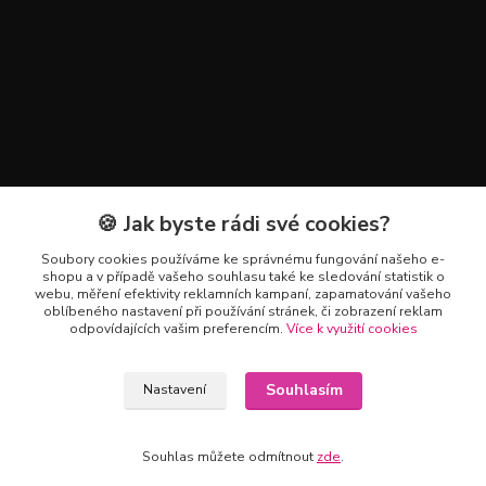
🍪 Jak byste rádi své cookies?
Kontakty
Soubory cookies používáme ke správnému fungování našeho e-
+420 602 223 614
shopu a v případě vašeho souhlasu také ke sledování statistik o
webu, měření efektivity reklamních kampaní, zapamatování vašeho
oblíbeného nastavení při používání stránek, či zobrazení reklam
info@zahradnictvipetro.cz
odpovídajících vašim preferencím.
Více k využití cookies
Souhlasím
Nastavení
Souhlas můžete odmítnout
zde
.
Vytvořeno na
Eshop-rychle.cz