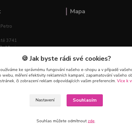
t
Mapa
 Petro
stě 3741
ík–Mlazice
🍪 Jak byste rádi své cookies?
používáme ke správnému fungování našeho e-shopu a v případě vašeho
k o webu, měření efektivity reklamních kampaní, zapamatování vašeho o
 stránek, či zobrazení reklam odpovídajících vašim preferencím.
Více k v
Souhlasím
Nastavení
Souhlas můžete odmítnout
zde
.