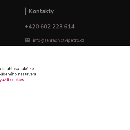
Kontakty
+420 602 223 614
info@zahradnictvipetro.cz
 souhlasu také ke
blíbeného nastavení
yužití cookies
Vytvořeno na
Eshop-rychle.cz