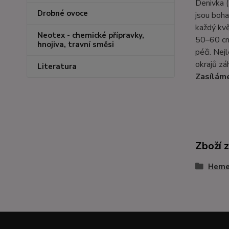
Denivka (
Drobné ovoce
jsou boha
každý kvě
Neotex - chemické přípravky,
50–60 cm 
hnojiva, travní směsi
péči. Nej
okrajů zá
Literatura
Zasíláme
Zboží 
Hemer