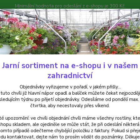
Minimální hodnota pro odeslání z e-shopu je 300 Kč.
íček můžete čekat nejpozději v následujícím týdnu po přijetí objedná
atalog
Poradna
Kontakty
Nevíte
Hledat
+420
Jarní sortiment na e-shopu i v našem
emerocallis - Denivky
Hemerocallis - Denivka, Condilla - 1 ks
zahradnictví
rocallis - Denivka, Condilla - 1 
Objednávky vyřizujeme v pořadí, v jakém přišly...
 tuto chvíli již hlavní nápor opadl a balíček můžete čekat nejpozději
sledujícím týdnu po přijetí objednávky. Odesíláme od pondělí max.
čtvrtka, aby necestovaly přes víkend.
Hemero
té upozornění: ve chvíli objednání chvíli máme všechny rostliny, kte
žlutými
shopu skladem, ale ojediněle se může stát, že při odeslání některá 
spoleh
tomto případě odečteme chybějící položku z faktury. Pokud si přej
jezírků
du kontaktovat, dejte nám to prosím vědět do poznámky. Děkuj