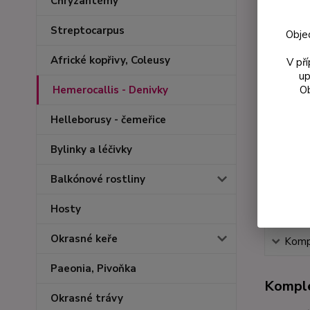
Chryzantémy
Streptocarpus
Obje
Africké kopřivy, Coleusy
V př
up
Ob
Hemerocallis - Denivky
Helleborusy - čemeřice
Bylinky a léčivky
Balkónové rostliny
Hosty
Okrasné keře
Kompl
Paeonia, Pivoňka
Komple
Okrasné trávy