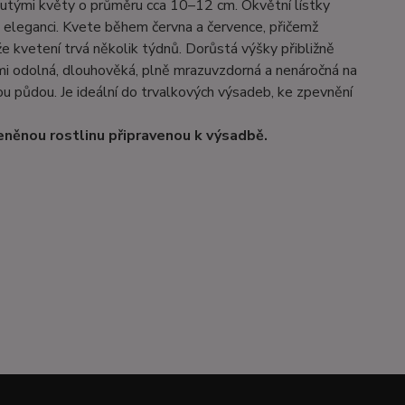
žlutými květy o průměru cca 10–12 cm. Okvětní lístky
a eleganci. Kvete během června a července, přičemž
že kvetení trvá několik týdnů. Dorůstá výšky přibližně
elmi odolná, dlouhověká, plně mrazuvzdorná a nenáročná na
tou půdou. Je ideální do trvalkových výsadeb, ke zpevnění
eněnou rostlinu připravenou k výsadbě.