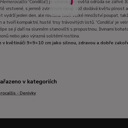
Hemerocallis
'Condilla') je oslnivá plnokvětá odrůda se zářivě 
tě vrstvené, s jemně zvlněnými okraji, což dodává květu plnost 
t vydrží jeden den, ale rostlina tvoří velké množství poupat, tak
a tvoří kompaktní, husté trsy trávovitých listů. 'Condilla' je v
lépe se jí daří na slunném stanovišti s propustnou, živinami boha
honů nebo jako výrazná solitérní rostlina.
 v květináči 9×9×10 cm jako silnou, zdravou a dobře zakoř
zařazeno v kategoriích
ocallis - Denivky