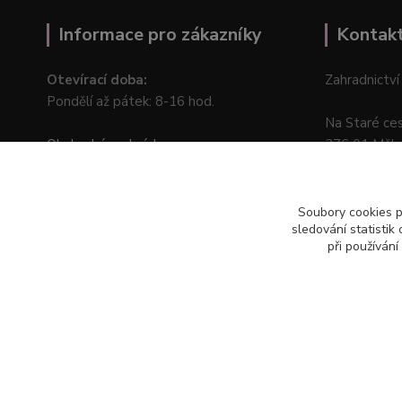
Informace pro zákazníky
Kontak
Otevírací doba:
Zahradnictví
Pondělí až pátek: 8-16 hod.
Na Staré ce
Obchodní podmínky
276 01 Měln
Online odstoupení od kupní smlouvy
Soubory cookies 
sledování statisti
při používání