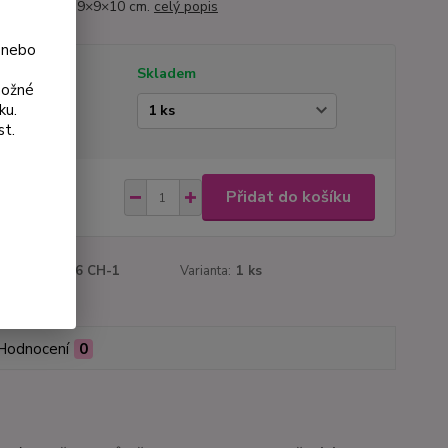
nu v květináči 9×9×10 cm.
celý popis
 nebo
tupnost
Skladem
možné
ku.
ianta
st.
9 Kč
Přidat do košíku
 Kč
bez DPH
roduktu:
3026 CH-1
Varianta:
1 ks
Hodnocení
0