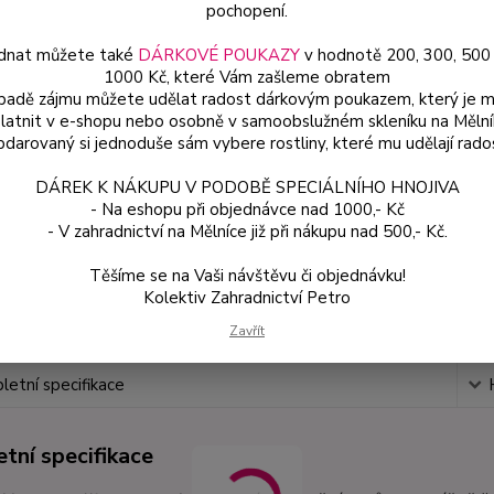
rostli
pochopení.
dnat můžete také
DÁRKOVÉ POUKAZY
v hodnotě 200, 300, 500
1000 Kč, které Vám zašleme obratem
Dos
ípadě zájmu můžete udělat radost dárkovým poukazem, který je 
latnit v e-shopu nebo osobně v samoobslužném skleníku na Mělní
Var
darovaný si jednoduše sám vybere rostliny, které mu udělají rado
DÁREK K NÁKUPU V PODOBĚ SPECIÁLNÍHO HNOJIVA
13
- Na eshopu při objednávce nad 1000,- Kč
- V zahradnictví na Mělníce již při nákupu nad 500,- Kč.
124
Těšíme se na Vaši návštěvu či objednávku!
Kolektiv Zahradnictví Petro
Číslo p
Zavřít
etní specifikace
tní specifikace