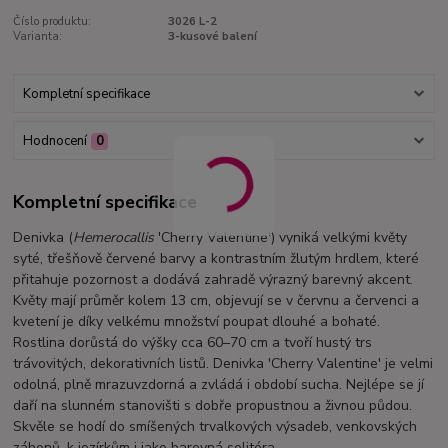
Číslo produktu:
3026 L-2
Varianta:
3-kusové balení
Kompletní specifikace
Hodnocení
0
Kompletní specifikace
Denivka (
Hemerocallis
'Cherry Valentine') vyniká velkými květy
syté, třešňově červené barvy a kontrastním žlutým hrdlem, které
přitahuje pozornost a dodává zahradě výrazný barevný akcent.
Květy mají průměr kolem 13 cm, objevují se v červnu a červenci a
kvetení je díky velkému množství poupat dlouhé a bohaté.
Rostlina dorůstá do výšky cca 60–70 cm a tvoří hustý trs
trávovitých, dekorativních listů. Denivka 'Cherry Valentine' je velmi
odolná, plně mrazuvzdorná a zvládá i období sucha. Nejlépe se jí
daří na slunném stanovišti s dobře propustnou a živnou půdou.
Skvěle se hodí do smíšených trvalkových výsadeb, venkovských
záhonů, k jezírkům i jako barevná solitéra.