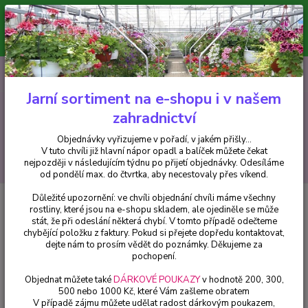
Minimální hodnota pro odeslání z e-shopu je 300 Kč.
V tuto chvíli již hlavní nápor objednávek opadl a balíček můžete čekat
nejpozději v následujícím týdnu po přijetí objednávky. Objednávky
vyřizujeme v pořadí, v jakém přišly...
0
ks
CZK
+420 602 223 614
za
0 Kč
Jarní sortiment na e-shopu i v našem
zahradnictví
Menu
Objednávky vyřizujeme v pořadí, v jakém přišly...
V tuto chvíli již hlavní nápor opadl a balíček můžete čekat
Hledat
nejpozději v následujícím týdnu po přijetí objednávky. Odesíláme
od pondělí max. do čtvrtka, aby necestovaly přes víkend.
Důležité upozornění: ve chvíli objednání chvíli máme všechny
Úvod
Hemerocallis - Denivky
Hemerocallis- Denivka Cherry Valentine -
rostliny, které jsou na e-shopu skladem, ale ojediněle se může
cena za kus v 3-kusovém balení
stát, že při odeslání některá chybí. V tomto případě odečteme
chybějící položku z faktury. Pokud si přejete dopředu kontaktovat,
Hemerocallis- Denivka Cherry
dejte nám to prosím vědět do poznámky. Děkujeme za
Valentine - cena za kus v 3-
pochopení.
kusovém balení
Objednat můžete také
DÁRKOVÉ POUKAZY
v hodnotě 200, 300,
500 nebo 1000 Kč, které Vám zašleme obratem
V případě zájmu můžete udělat radost dárkovým poukazem,