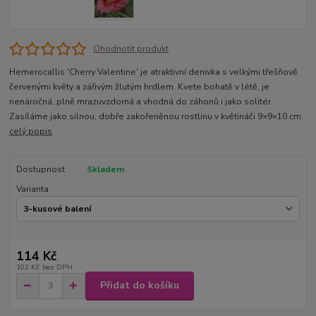
Ohodnotit produkt
Hemerocallis 'Cherry Valentine' je atraktivní denivka s velkými třešňově
červenými květy a zářivým žlutým hrdlem. Kvete bohatě v létě, je
nenáročná, plně mrazuvzdorná a vhodná do záhonů i jako solitér.
Zasíláme jako silnou, dobře zakořeněnou rostlinu v květináči 9×9×10 cm.
celý popis
Dostupnost
Skladem
Varianta
114 Kč
102 Kč
bez DPH
Přidat do košíku