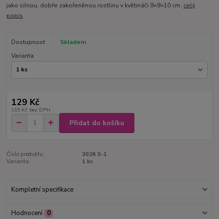
jako silnou, dobře zakořeněnou rostlinu v květináči 9×9×10 cm.
celý
popis
Dostupnost
Skladem
Varianta
129 Kč
115 Kč
bez DPH
Přidat do košíku
Číslo produktu:
3026 S-1
Varianta:
1 ks
Kompletní specifikace
Hodnocení
0