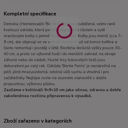
Kompletní specifikace
Denivka (
Hemerocallis
'Bertie Ferris') je osvědčená, velmi raně
kvetoucí odrůda, která potěší kompaktním růstem a sytě
oranžovými květy s jemně žlutým hrdlem. Květy jsou menší (cca 7–
8 cm), ale objevují se ve velkém množství už od konce května a
často remontují i později v létě. Rostlina dorůstá výšky pouze 30–
40 cm, a proto se výborně hodí i do menších zahrad, na okraje
záhonů nebo do nádob. Husté trsy trávovitých listů jsou
dekorativní po celý rok. Odrůda 'Bertie Ferris' je nenáročná na
péči, plně mrazuvzdorná, odolná vůči suchu a vhodná i pro
začátečníky. Nejlépe roste na slunném stanovišti s dobře
propustnou, výživnou půdou.
Zasíláme v květináči 9×9×10 cm jako silnou, zdravou a dobře
zakořeněnou rostlinu připravenou k výsadbě.
Zboží zařazeno v kategoriích