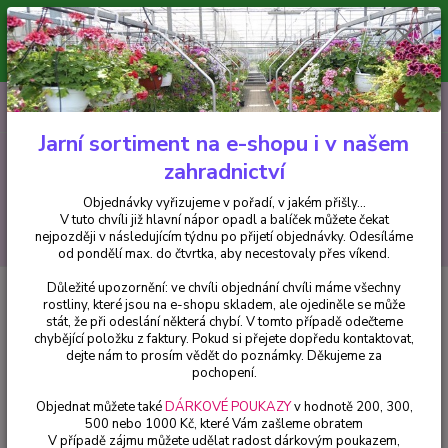
Minimální hodnota pro odeslání z e-shopu je 300 Kč.
V tuto chvíli již hlavní nápor objednávek opadl a balíček můžete čekat
nejpozději v následujícím týdnu po přijetí objednávky. Objednávky
vyřizujeme v pořadí, v jakém přišly...
0
ks
CZK
+420 602 223 614
za
0 Kč
Jarní sortiment na e-shopu i v našem
zahradnictví
Menu
Objednávky vyřizujeme v pořadí, v jakém přišly...
V tuto chvíli již hlavní nápor opadl a balíček můžete čekat
Hledat
nejpozději v následujícím týdnu po přijetí objednávky. Odesíláme
od pondělí max. do čtvrtka, aby necestovaly přes víkend.
Důležité upozornění: ve chvíli objednání chvíli máme všechny
Úvod
Hemerocallis - Denivky
Hemerocallis Bertie Ferries - 1 ks
rostliny, které jsou na e-shopu skladem, ale ojediněle se může
stát, že při odeslání některá chybí. V tomto případě odečteme
Hemerocallis Bertie Ferries - 1 ks
chybějící položku z faktury. Pokud si přejete dopředu kontaktovat,
dejte nám to prosím vědět do poznámky. Děkujeme za
pochopení.
Objednat můžete také
DÁRKOVÉ POUKAZY
v hodnotě 200, 300,
500 nebo 1000 Kč, které Vám zašleme obratem
V případě zájmu můžete udělat radost dárkovým poukazem,