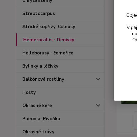
Chryzantémy
Streptocarpus
Obje
Africké kopřivy, Coleusy
V př
up
Ob
Hemerocallis - Denivky
Helleborusy - čemeřice
Bylinky a léčivky
Balkónové rostliny
Hosty
Okrasné keře
Paeonia, Pivoňka
Okrasné trávy