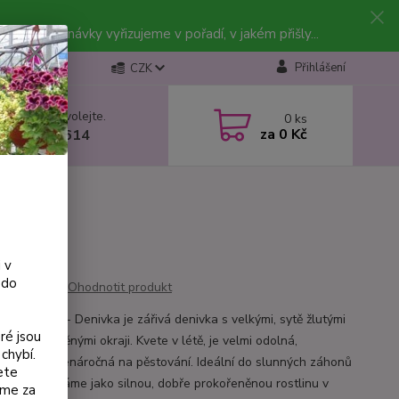
vky. Objednávky vyřizujeme v pořadí, v jakém přišly...
Přihlášení
CZK
 si rady? Zavolejte.
0
ks
za
0 Kč
 602 223 614
 v
 do
Ohodnotit produkt
callis Aten- Denivka je zářivá denivka s velkými, sytě žlutými
ré jsou
 jemně zvlněnými okraji. Kvete v létě, je velmi odolná,
chybí.
zdorná a nenáročná na pěstování. Ideální do slunných záhonů
ete
solitér. Zasíláme jako silnou, dobře prokořeněnou rostlinu v
eme za