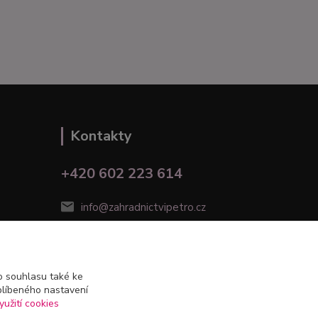
Kontakty
+420 602 223 614
info@zahradnictvipetro.cz
 souhlasu také ke
blíbeného nastavení
yužití cookies