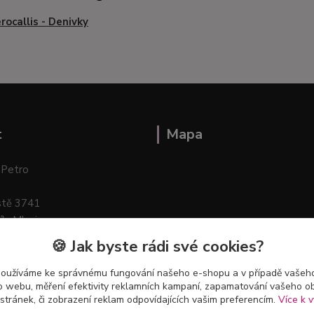
ocallis - Denivky
t
Mapa
 Petro
stě 3741
ík–Mlazice
🍪 Jak byste rádi své cookies?
používáme ke správnému fungování našeho e-shopu a v případě vašeho
k o webu, měření efektivity reklamních kampaní, zapamatování vašeho o
 stránek, či zobrazení reklam odpovídajících vašim preferencím.
Více k v