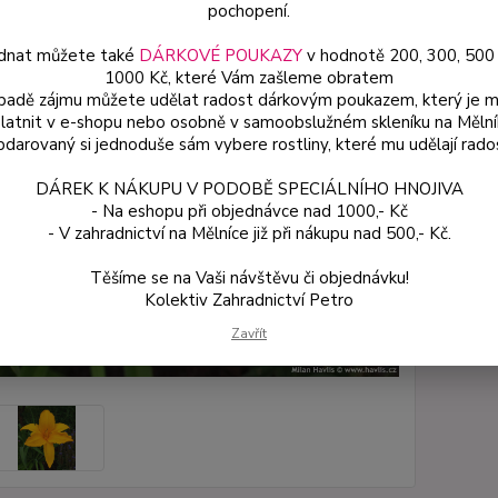
květin
pochopení.
dnat můžete také
DÁRKOVÉ POUKAZY
v hodnotě 200, 300, 500
1000 Kč, které Vám zašleme obratem
Dos
ípadě zájmu můžete udělat radost dárkovým poukazem, který je 
latnit v e-shopu nebo osobně v samoobslužném skleníku na Mělní
Var
darovaný si jednoduše sám vybere rostliny, které mu udělají rado
DÁREK K NÁKUPU V PODOBĚ SPECIÁLNÍHO HNOJIVA
11
- Na eshopu při objednávce nad 1000,- Kč
- V zahradnictví na Mělníce již při nákupu nad 500,- Kč.
103
Těšíme se na Vaši návštěvu či objednávku!
Kolektiv Zahradnictví Petro
Číslo p
Zavřít