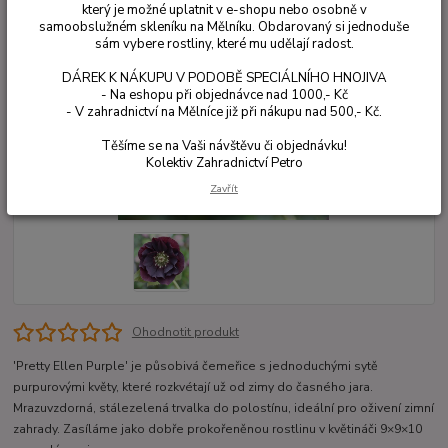
který je možné uplatnit v e-shopu nebo osobně v
samoobslužném skleníku na Mělníku. Obdarovaný si jednoduše
sám vybere rostliny, které mu udělají radost.
DÁREK K NÁKUPU V PODOBĚ SPECIÁLNÍHO HNOJIVA
- Na eshopu při objednávce nad 1000,- Kč
- V zahradnictví na Mělníce již při nákupu nad 500,- Kč.
Těšíme se na Vaši návštěvu či objednávku!
Kolektiv Zahradnictví Petro
Zavřít
Ohodnotit produkt
'Pretty Ellen Purple' je působivá čemeřice s jednoduchými sytě
purpurovými květy, které rozkvétají už od zimy do časného jara.
Mrazuvzdorná, stálezelená trvalka do polostínu, ideální pro oživení zimní
zahrady. Zasíláme jako dobře prokořeněnou rostlinu v květináči 9×9×10