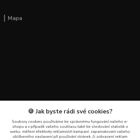
Mapa
🍪 Jak byste rádi své cookies?
Kontakty
Soubory cookies používáme ke správnému fungování našeho e-
+420 602 223 614
shopu a v případě vašeho souhlasu také ke sledování statistik o
webu, měření efektivity reklamních kampaní, zapamatování vašeho
oblíbeného nastavení při používání stránek, či zobrazení reklam
info@zahradnictvipetro.cz