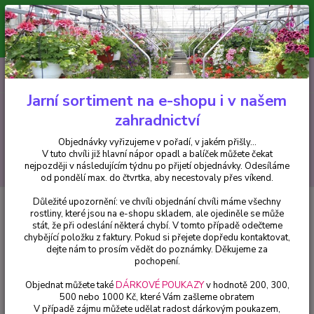
Minimální hodnota pro odeslání z e-shopu je 300 Kč.
V tuto chvíli již hlavní nápor objednávek opadl a balíček můžete čekat
nejpozději v následujícím týdnu po přijetí objednávky. Objednávky
vyřizujeme v pořadí, v jakém přišly...
0
ks
CZK
+420 602 223 614
za
0 Kč
Jarní sortiment na e-shopu i v našem
zahradnictví
Menu
Objednávky vyřizujeme v pořadí, v jakém přišly...
V tuto chvíli již hlavní nápor opadl a balíček můžete čekat
Hledat
nejpozději v následujícím týdnu po přijetí objednávky. Odesíláme
od pondělí max. do čtvrtka, aby necestovaly přes víkend.
Důležité upozornění: ve chvíli objednání chvíli máme všechny
Úvod
Helleborusy - čemeřice
Helleborus, čemeřice- Pretty Ellen Purpple -
rostliny, které jsou na e-shopu skladem, ale ojediněle se může
cena za kus v 3-kusovém balení
stát, že při odeslání některá chybí. V tomto případě odečteme
chybějící položku z faktury. Pokud si přejete dopředu kontaktovat,
Helleborus, čemeřice- Pretty
dejte nám to prosím vědět do poznámky. Děkujeme za
Ellen Purpple - cena za kus v 3-
pochopení.
kusovém balení
Objednat můžete také
DÁRKOVÉ POUKAZY
v hodnotě 200, 300,
500 nebo 1000 Kč, které Vám zašleme obratem
V případě zájmu můžete udělat radost dárkovým poukazem,