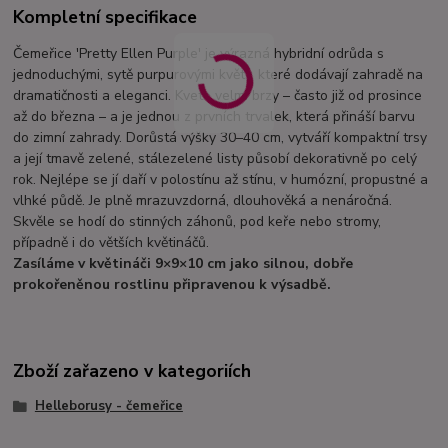
Kompletní specifikace
Čemeřice 'Pretty Ellen Purple' je výrazná hybridní odrůda s
jednoduchými, sytě purpurovými květy, které dodávají zahradě na
dramatičnosti a eleganci. Kvete velmi brzy – často již od prosince
až do března – a je jednou z prvních trvalek, která přináší barvu
do zimní zahrady. Dorůstá výšky 30–40 cm, vytváří kompaktní trsy
a její tmavě zelené, stálezelené listy působí dekorativně po celý
rok. Nejlépe se jí daří v polostínu až stínu, v humózní, propustné a
vlhké půdě. Je plně mrazuvzdorná, dlouhověká a nenáročná.
Skvěle se hodí do stinných záhonů, pod keře nebo stromy,
případně i do větších květináčů.
Zasíláme v květináči 9×9×10 cm jako silnou, dobře
prokořeněnou rostlinu připravenou k výsadbě.
Zboží zařazeno v kategoriích
Helleborusy - čemeřice