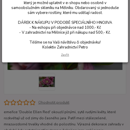
který je možné uplatnit v e-shopu nebo osobně v
samoobslužném skleníku na Mělníku. Obdarovaný si jednoduše
sám vybere rostliny, které mu udělají radost.
DÁREK K NÁKUPU V PODOBĚ SPECIÁLNÍHO HNOJIVA
- Na eshopu při objednávce nad 1000,- Kč
- V zahradnictví na Mělníce již při nákupu nad 500,- Kč.
Těšíme se na Vaši návštěvu či objednávku!
Kolektiv Zahradnictví Petro
Zavřít
Ohodnotit produkt
emeřice 'Double Ellen Red' okouzlí plnými, sytě rudými květy, které
rozkvétají už od zimy do časného jara. Patří mezi stálezelené,
mrazuvzdorné trvalky vhodné do polostínu. Výrazná dekorace zahrady v