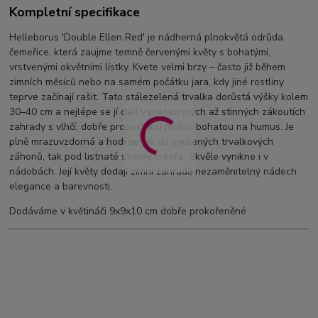
Kompletní specifikace
Helleborus 'Double Ellen Red' je nádherná plnokvětá odrůda
čemeřice, která zaujme temně červenými květy s bohatými,
vrstvenými okvětními lístky. Kvete velmi brzy – často již během
zimních měsíců nebo na samém počátku jara, kdy jiné rostliny
teprve začínají rašit. Tato stálezelená trvalka dorůstá výšky kolem
30–40 cm a nejlépe se jí daří v polostinných až stinných zákoutích
zahrady s vlhčí, dobře propustnou půdou bohatou na humus. Je
plně mrazuvzdorná a hodí se jak do smíšených trvalkových
záhonů, tak pod listnaté stromy či keře. Skvěle vynikne i v
nádobách. Její květy dodají zimní zahradě nezaměnitelný nádech
elegance a barevnosti.
Dodáváme v květináči 9x9x10 cm dobře prokořeněné