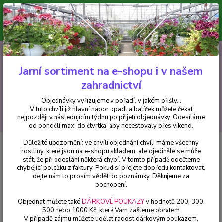
Minimální hodnota pro odeslání z e-shopu je 300 Kč.
V tuto chvíli již hlavní nápor objednávek opadl a balíček můžete čekat
nejpozději v následujícím týdnu po přijetí objednávky. Objednávky
vyřizujeme v pořadí, v jakém přišly...
0
ks
CZK
+420 602 223 614
za
0 Kč
Jarní sortiment na e-shopu i v našem
zahradnictví
Menu
Objednávky vyřizujeme v pořadí, v jakém přišly...
V tuto chvíli již hlavní nápor opadl a balíček můžete čekat
Hledat
nejpozději v následujícím týdnu po přijetí objednávky. Odesíláme
od pondělí max. do čtvrtka, aby necestovaly přes víkend.
Důležité upozornění: ve chvíli objednání chvíli máme všechny
Úvod
Helleborusy - čemeřice
Helleborus-čemeřice, Double Ellen Red - 1
rostliny, které jsou na e-shopu skladem, ale ojediněle se může
ks
stát, že při odeslání některá chybí. V tomto případě odečteme
chybějící položku z faktury. Pokud si přejete dopředu kontaktovat,
Helleborus-čemeřice, Double
dejte nám to prosím vědět do poznámky. Děkujeme za
Ellen Red - 1 ks
pochopení.
Objednat můžete také
DÁRKOVÉ POUKAZY
v hodnotě 200, 300,
500 nebo 1000 Kč, které Vám zašleme obratem
V případě zájmu můžete udělat radost dárkovým poukazem,