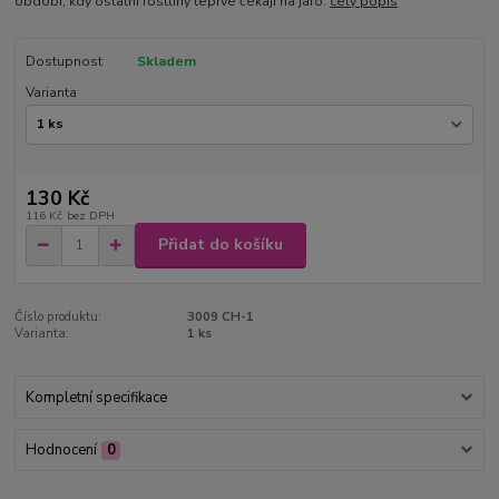
období, kdy ostatní rostliny teprve čekají na jaro.
celý popis
Dostupnost
Skladem
Varianta
130 Kč
116 Kč
bez DPH
Přidat do košíku
Číslo produktu:
3009 CH-1
Varianta:
1 ks
Kompletní specifikace
Hodnocení
0