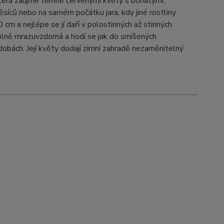
terá zaujme temně červenými květy s bohatými,
ěsíců nebo na samém počátku jara, kdy jiné rostliny
cm a nejlépe se jí daří v polostinných až stinných
plně mrazuvzdorná a hodí se jak do smíšených
dobách. Její květy dodají zimní zahradě nezaměnitelný