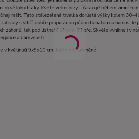
us 'Double Ellen Red' je nádherná plnokvětá odrůda čemeřice, k
i okvětními lístky. Kvete velmi brzy – často již během zimních m
čínají rašit. Tato stálezelená trvalka dorůstá výšky kolem 30–40 
 zahrady s vlhčí, dobře propustnou půdou bohatou na humus. Je 
ch záhonů, tak pod listnaté stromy či keře. Skvěle vynikne i v ná
egance a barevnosti.
 v květináči 9x9x10 cm dobře prokořeněné