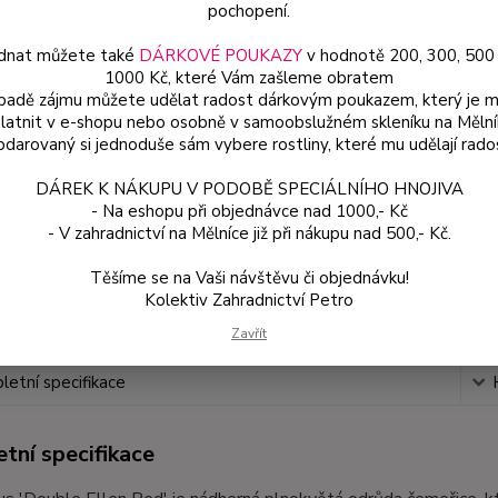
popis
pochopení.
dnat můžete také
DÁRKOVÉ POUKAZY
v hodnotě 200, 300, 500
1000 Kč, které Vám zašleme obratem
Dos
ípadě zájmu můžete udělat radost dárkovým poukazem, který je 
latnit v e-shopu nebo osobně v samoobslužném skleníku na Mělní
Var
darovaný si jednoduše sám vybere rostliny, které mu udělají rado
DÁREK K NÁKUPU V PODOBĚ SPECIÁLNÍHO HNOJIVA
ce
- Na eshopu při objednávce nad 1000,- Kč
12
- V zahradnictví na Mělníce již při nákupu nad 500,- Kč.
od
Těšíme se na Vaši návštěvu či objednávku!
Kolektiv Zahradnictví Petro
Číslo p
Zavřít
etní specifikace
tní specifikace