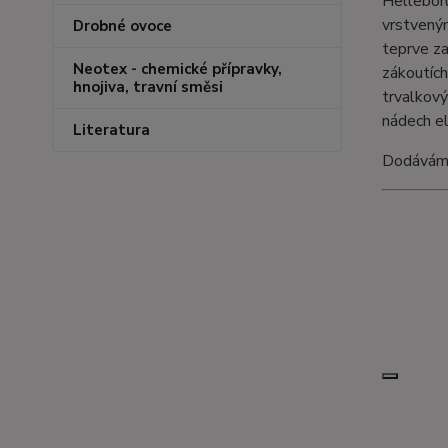
Hellebor
vrstveným
Drobné ovoce
teprve za
Neotex - chemické přípravky,
zákoutích
hnojiva, travní směsi
trvalkový
nádech el
Literatura
Dodáváme