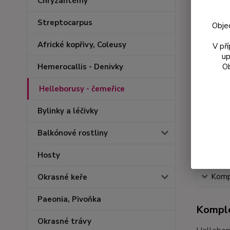
Chryzantémy
Streptocarpus
Obje
Africké kopřivy, Coleusy
V př
up
Ob
Hemerocallis - Denivky
Helleborusy - čemeřice
Bylinky a léčivky
Balkónové rostliny
Hosty
Kompl
Okrasné keře
Paeonia, Pivoňka
Komple
Okrasné trávy