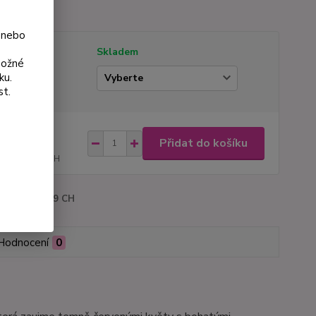
 nebo
tupnost
Skladem
možné
ku.
ianta
st.
na od
Přidat do košíku
0 Kč
107 Kč
bez DPH
roduktu:
3009 CH
Hodnocení
0