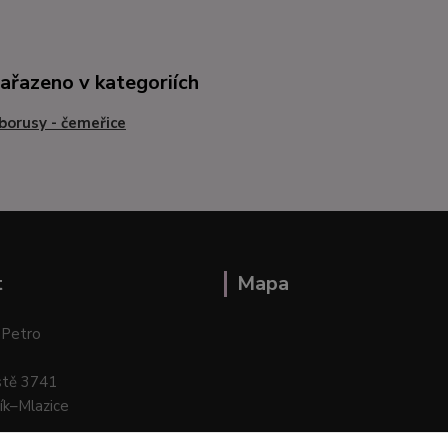
zařazeno v kategoriích
borusy - čemeřice
t
Mapa
 Petro
stě 3741
ík–Mlazice