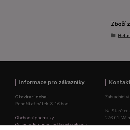
Zboží 
Helle
Informace pro zákazníky
Kontak
Otevírací doba:
Zahradnictví
Pondělí až pátek: 8-16 hod.
Na Staré ce
Obchodní podmínky
276 01 Měln
Online odstoupení od kupní smlouvy