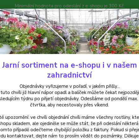
Minimální hodnota pro odeslání z e-shopu je 300 Kč.
íček můžete čekat nejpozději v následujícím týdnu po přijetí objedná
atalog
Poradna
Kontakty
Nevíte
Hledat
+420
Jarní sortiment na e-shopu i v našem
elleborusy - čemeřice
-Helleborusčemeřice, Double Ellen Red
zahradnictví
leborusčemeřice, Double Ellen 
Objednávky vyřizujeme v pořadí, v jakém přišly...
 tuto chvíli již hlavní nápor opadl a balíček můžete čekat nejpozději
sledujícím týdnu po přijetí objednávky. Odesíláme od pondělí max.
čtvrtka, aby necestovaly přes víkend.
emeřice
té upozornění: ve chvíli objednání chvíli máme všechny rostliny, kte
rozkvét
shopu skladem, ale ojediněle se může stát, že při odeslání některá 
mrazuv
tomto případě odečteme chybějící položku z faktury. Pokud si přej
zahrady
du kontaktovat, dejte nám to prosím vědět do poznámky. Děkuj