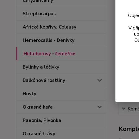
Chryzantémy
Streptocarpus
Obje
Africké kopřivy, Coleusy
V př
up
Ob
Hemerocallis - Denivky
Helleborusy - čemeřice
Bylinky a léčivky
Balkónové rostliny
Hosty
Okrasné keře
Kompl
Paeonia, Pivoňka
Komple
Okrasné trávy