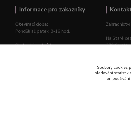
Informace pro zákazníky
Kontak
Otevírací doba:
Zahradnictví
Pondělí až pátek: 8-16 hod.
Na Staré ce
Obchodní podmínky
276 01 Měln
Online odstoupení od kupní smlouvy
Soubory cookies 
sledování statisti
při používání