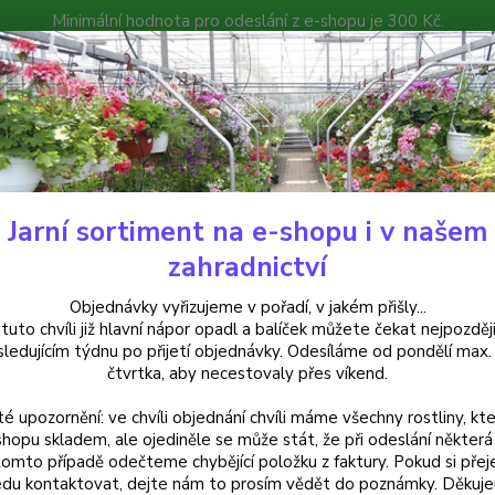
Minimální hodnota pro odeslání z e-shopu je 300 Kč.
íček můžete čekat nejpozději v následujícím týdnu po přijetí objedná
atalog
Poradna
Kontakty
Nevíte
Hledat
+420
Jarní sortiment na e-shopu i v našem
elleborusy - čemeřice
Helleborus-Čemeřice Double Ellen Pink - cena n
zahradnictví
eborus-Čemeřice Double Ellen Pi
Objednávky vyřizujeme v pořadí, v jakém přišly...
 tuto chvíli již hlavní nápor opadl a balíček můžete čekat nejpozději
sledujícím týdnu po přijetí objednávky. Odesíláme od pondělí max.
čtvrtka, aby necestovaly přes víkend.
Double
té upozornění: ve chvíli objednání chvíli máme všechny rostliny, kte
květy, 
shopu skladem, ale ojediněle se může stát, že při odeslání některá 
mrazuv
tomto případě odečteme chybějící položku z faktury. Pokud si přej
poskro
du kontaktovat, dejte nám to prosím vědět do poznámky. Děkuj