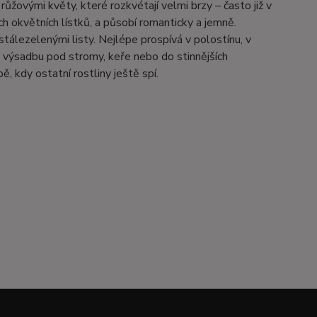
ůžovými květy, které rozkvétají velmi brzy – často již v
h okvětních lístků, a působí romanticky a jemně.
tálezelenými listy. Nejlépe prospívá v polostínu, v
o výsadbu pod stromy, keře nebo do stinnějších
 kdy ostatní rostliny ještě spí.