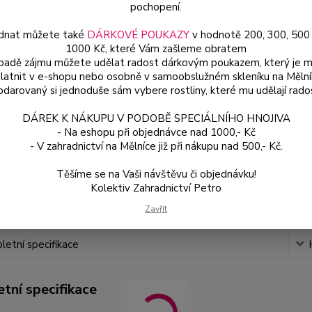
pochopení.
dnat můžete také
DÁRKOVÉ POUKAZY
v hodnotě 200, 300, 500
Dos
1000 Kč, které Vám zašleme obratem
Var
ípadě zájmu můžete udělat radost dárkovým poukazem, který je 
latnit v e-shopu nebo osobně v samoobslužném skleníku na Mělní
darovaný si jednoduše sám vybere rostliny, které mu udělají rado
12
DÁREK K NÁKUPU V PODOBĚ SPECIÁLNÍHO HNOJIVA
107
- Na eshopu při objednávce nad 1000,- Kč
- V zahradnictví na Mělníce již při nákupu nad 500,- Kč.
Číslo p
Těšíme se na Vaši návštěvu či objednávku!
Kolektiv Zahradnictví Petro
Zavřít
etní specifikace
tní specifikace