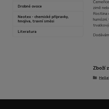
Čemeřice 
Drobné ovoce
zimě nebo
Rostlina 
Neotex - chemické přípravky,
humózní, 
hnojiva, travní směsi
trvalkový
Literatura
Dodáváme
Zboží 
Helle