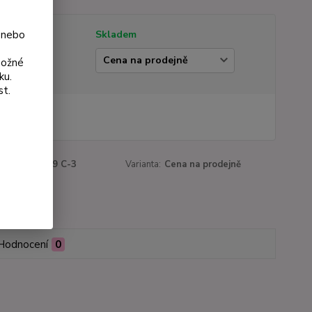
 nebo
tupnost
Skladem
ianta
možné
ku.
st.
0 Kč
 Kč
bez DPH
roduktu:
3009 C-3
Varianta:
Cena na prodejně
Hodnocení
0