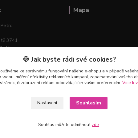
t
Mapa
 Petro
stě 3741
ík–Mlazice
🍪 Jak byste rádi své cookies?
používáme ke správnému fungování našeho e-shopu a v případě vašeho
k o webu, měření efektivity reklamních kampaní, zapamatování vašeho o
 stránek, či zobrazení reklam odpovídajících vašim preferencím.
Více k v
Souhlasím
Nastavení
Souhlas můžete odmítnout
zde
.