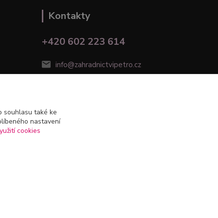
Kontakty
+420 602 223 614
info@zahradnictvipetro.cz
 souhlasu také ke
blíbeného nastavení
yužití cookies
Vytvořeno na
Eshop-rychle.cz