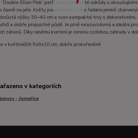
'Double Ellen Pink' patří mezi plnokvěté odrůdy s okouzlujícími r
 časně na jaře. Květy jsou bohaté, s více řadami jemně zbarvenýc
dorůstá výšky 30–40 cm a tvoří kompaktní trsy s dekorativními, s
vlhčí a dobře propustné půdě. Je plně mrazuvzdorná a ideální pr
ch záhonů. Díky ranému kvetení je cennou ozdobou zahrady v době,
 v květináčích 9x9x10 cm, dobře prokořeněné
zařazeno v kategoriích
borusy - čemeřice