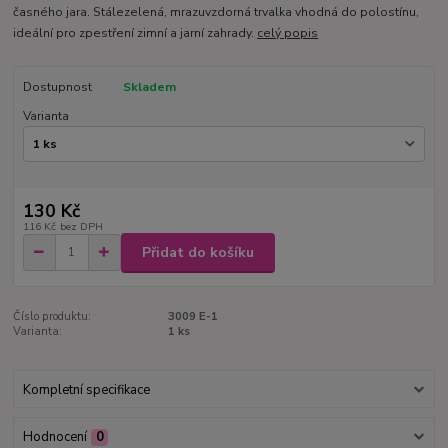
časného jara. Stálezelená, mrazuvzdorná trvalka vhodná do polostínu,
ideální pro zpestření zimní a jarní zahrady.
celý popis
Dostupnost
Skladem
Varianta
130 Kč
116 Kč
bez DPH
Přidat do košíku
Číslo produktu:
3009 E-1
Varianta:
1 ks
Kompletní specifikace
Hodnocení
0