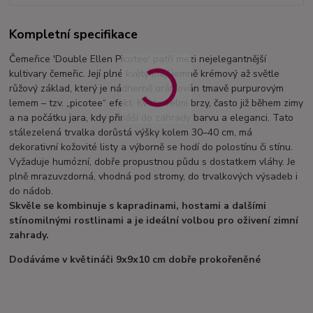
Kompletní specifikace
Čemeřice 'Double Ellen Picotee' patří mezi nejelegantnější
kultivary čemeřic. Její plné květy mají jemně krémový až světle
růžový základ, který je nádherně orámován tmavě purpurovým
lemem – tzv. „picotee“ efekt. Kvete velmi brzy, často již během zimy
a na počátku jara, kdy přináší do zahrady barvu a eleganci. Tato
stálezelená trvalka dorůstá výšky kolem 30–40 cm, má
dekorativní kožovité listy a výborně se hodí do polostínu či stínu.
Vyžaduje humózní, dobře propustnou půdu s dostatkem vláhy. Je
plně mrazuvzdorná, vhodná pod stromy, do trvalkových výsadeb i
do nádob.
Skvěle se kombinuje s kapradinami, hostami a dalšími
stínomilnými rostlinami a je ideální volbou pro oživení zimní
zahrady.
Dodáváme v květináči 9x9x10 cm dobře prokořeněné