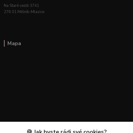
Na Staré cestě 3741
276 01 Mělník–Mlazice
Mapa
🍪 Jak byste rádi své cookies?
Kontakty