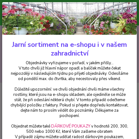
Minimální hodnota pro odeslání z e-shopu je 300 Kč.
V tuto chvíli již hlavní nápor objednávek opadl a balíček můžete čekat
nejpozději v následujícím týdnu po přijetí objednávky. Objednávky
vyřizujeme v pořadí, v jakém přišly...
0
ks
CZK
+420 602 223 614
za
0 Kč
Jarní sortiment na e-shopu i v našem
zahradnictví
Menu
Objednávky vyřizujeme v pořadí, v jakém přišly...
V tuto chvíli již hlavní nápor opadl a balíček můžete čekat
Hledat
nejpozději v následujícím týdnu po přijetí objednávky. Odesíláme
od pondělí max. do čtvrtka, aby necestovaly přes víkend.
Důležité upozornění: ve chvíli objednání chvíli máme všechny
Úvod
Helleborusy - čemeřice
Helleborus -čemeřice,Double Ellen Picotee -
rostliny, které jsou na e-shopu skladem, ale ojediněle se může
1 ks
stát, že při odeslání některá chybí. V tomto případě odečteme
chybějící položku z faktury. Pokud si přejete dopředu kontaktovat,
Helleborus -čemeřice,Double
dejte nám to prosím vědět do poznámky. Děkujeme za
Ellen Picotee - 1 ks
pochopení.
Objednat můžete také
DÁRKOVÉ POUKAZY
v hodnotě 200, 300,
500 nebo 1000 Kč, které Vám zašleme obratem
V případě zájmu můžete udělat radost dárkovým poukazem,