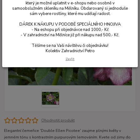
který je možné uplatnit v e-shopu nebo osobně v
samoobslužném skleníku na Mělníku. Obdarovaný si jednoduše
sám vybere rostliny, které mu udělají radost.
DÁREK K NÁKUPU V PODOBĚ SPECIÁLNÍHO HNOJIVA
- Na eshopu při objednávce nad 1000,- Kč
- V zahradnictví na Mělníce již při nákupu nad 500,- Kč.
Těšíme se na Vaši návštěvu či objednávku!
Kolektiv Zahradnictví Petro
Zavřít
Ohodnotit produkt
Elegantní čemeřice 'Double Ellen Picotee' zaujme plnými květy v
jemném tónu s kontrastním purpurovým lemováním. Kvete od zimy do