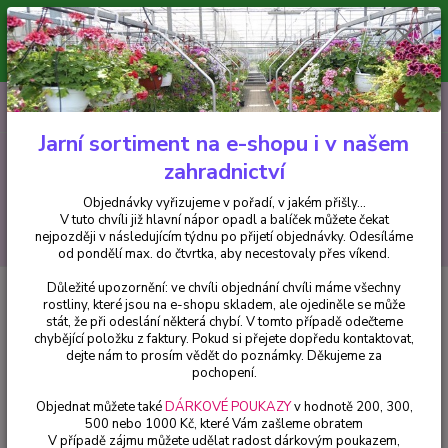
Minimální hodnota pro odeslání z e-shopu je 300 Kč.
V tuto chvíli již hlavní nápor objednávek opadl a balíček můžete čekat
nejpozději v následujícím týdnu po přijetí objednávky. Objednávky
vyřizujeme v pořadí, v jakém přišly...
0
ks
CZK
+420 602 223 614
za
0 Kč
Jarní sortiment na e-shopu i v našem
zahradnictví
Menu
Objednávky vyřizujeme v pořadí, v jakém přišly...
V tuto chvíli již hlavní nápor opadl a balíček můžete čekat
Hledat
nejpozději v následujícím týdnu po přijetí objednávky. Odesíláme
od pondělí max. do čtvrtka, aby necestovaly přes víkend.
Důležité upozornění: ve chvíli objednání chvíli máme všechny
Úvod
Fuchsie
Gruss Aus Dem Bodenthal Fuchsie - cena za kus v 3-
rostliny, které jsou na e-shopu skladem, ale ojediněle se může
kusovém balení
stát, že při odeslání některá chybí. V tomto případě odečteme
chybějící položku z faktury. Pokud si přejete dopředu kontaktovat,
Gruss Aus Dem Bodenthal
dejte nám to prosím vědět do poznámky. Děkujeme za
Fuchsie - cena za kus v 3-
pochopení.
kusovém balení
Objednat můžete také
DÁRKOVÉ POUKAZY
v hodnotě 200, 300,
500 nebo 1000 Kč, které Vám zašleme obratem
V případě zájmu můžete udělat radost dárkovým poukazem,