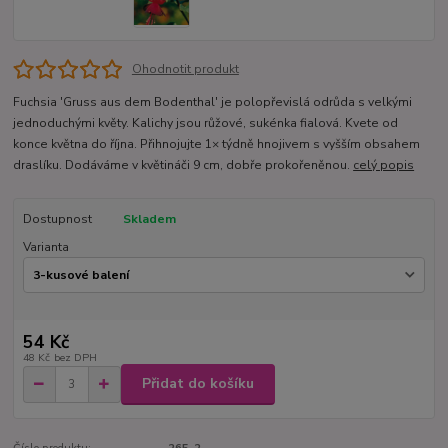
Ohodnotit produkt
Fuchsia 'Gruss aus dem Bodenthal' je polopřevislá odrůda s velkými
jednoduchými květy. Kalichy jsou růžové, sukénka fialová. Kvete od
konce května do října. Přihnojujte 1× týdně hnojivem s vyšším obsahem
draslíku. Dodáváme v květináči 9 cm, dobře prokořeněnou.
celý popis
Dostupnost
Skladem
Varianta
54 Kč
48 Kč
bez DPH
Přidat do košíku