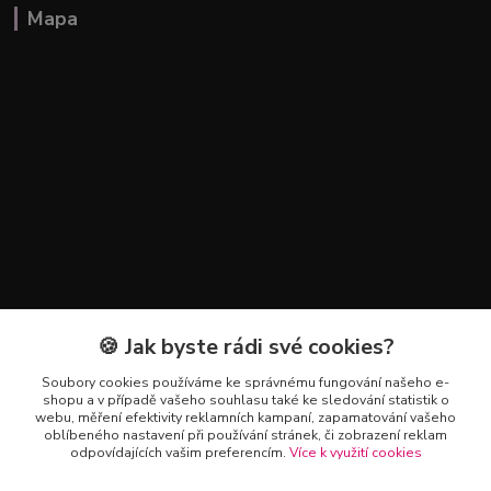
Mapa
🍪 Jak byste rádi své cookies?
Kontakty
Soubory cookies používáme ke správnému fungování našeho e-
+420 602 223 614
shopu a v případě vašeho souhlasu také ke sledování statistik o
webu, měření efektivity reklamních kampaní, zapamatování vašeho
oblíbeného nastavení při používání stránek, či zobrazení reklam
info@zahradnictvipetro.cz
odpovídajících vašim preferencím.
Více k využití cookies