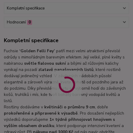
Kompletní specifikace
Hodnocení
0
Kompletní specifikace
Fuchsie
‘Golden Felli Fey’
patří mezi velmi atraktivní převislé
odrůdy s mimořádným barevným efektem. Její velké, plné květy s
nabíranou
světle fialovou sukní
a bílými až růžovými kalichy
vynikají na pozadí
zlatavě panašovaných listů
, které rostlině
dodávají jedinečný vzhled. V závěsných nádobách působí
elegantně a zároveň výrazně, kvete bohatě od pozdního jara až
do podzimu. Díky převislému růstu se výborně hodí do závěsných
košů, truhlíků i mís, kde tvoří bohatý barevný vodopád květů a
listů.
Rostliny dodáváme v
květináči o průměru 9 cm
, dobře
prokořeněné a připravené k výsadbě
. Pro dosažení nejlepších
výsledků doporučujeme
1× týdně přihnojovat hnojivem s
vyšším obsahem draslíku
, které podporuje intenzivní kvetení a
zdravý růst. Při
nákupu nad 1000 Kč
od nás navíc obdržíte