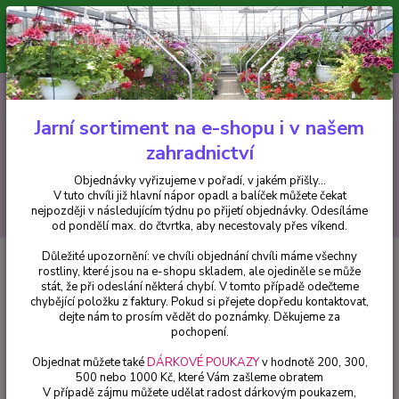
Minimální hodnota pro odeslání z e-shopu je 300 Kč.
V tuto chvíli již hlavní nápor objednávek opadl a balíček můžete čekat
nejpozději v následujícím týdnu po přijetí objednávky. Objednávky
vyřizujeme v pořadí, v jakém přišly...
0
ks
CZK
+420 602 223 614
za
0 Kč
Jarní sortiment na e-shopu i v našem
zahradnictví
Menu
Objednávky vyřizujeme v pořadí, v jakém přišly...
V tuto chvíli již hlavní nápor opadl a balíček můžete čekat
Hledat
nejpozději v následujícím týdnu po přijetí objednávky. Odesíláme
od pondělí max. do čtvrtka, aby necestovaly přes víkend.
Důležité upozornění: ve chvíli objednání chvíli máme všechny
Úvod
Fuchsie
Golden Felli Fey Fuchsie - cena za kus v 3-kusovém balení
rostliny, které jsou na e-shopu skladem, ale ojediněle se může
stát, že při odeslání některá chybí. V tomto případě odečteme
Golden Felli Fey Fuchsie - cena za
chybějící položku z faktury. Pokud si přejete dopředu kontaktovat,
kus v 3-kusovém balení
dejte nám to prosím vědět do poznámky. Děkujeme za
pochopení.
Objednat můžete také
DÁRKOVÉ POUKAZY
v hodnotě 200, 300,
500 nebo 1000 Kč, které Vám zašleme obratem
V případě zájmu můžete udělat radost dárkovým poukazem,