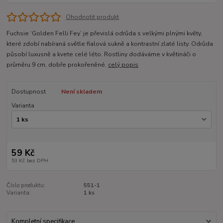
Ohodnotit produkt
Fuchsie ‘Golden Felli Fey’ je převislá odrůda s velkými plnými květy,
které zdobí nabíraná světle fialová sukně a kontrastní zlaté listy. Odrůda
působí luxusně a kvete celé léto. Rostliny dodáváme v květináči o
průměru 9 cm, dobře prokořeněné.
celý popis
Dostupnost
Není skladem
Varianta
59 Kč
53 Kč
bez DPH
Číslo produktu:
551-1
Varianta:
1 ks
Kompletní specifikace