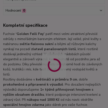
Hodnocení
0
Kompletní specifikace
Fuchsie
‘Golden Felli Fey’
patří mezi velmi atraktivní převislé
odrůdy s mimořádným barevným efektem. Její velké, plné květy s
nabíranou
světle fialovou sukní
a bílými až růžovými kalichy
vynikají na pozadí
zlatavě panašovaných listů
, které rostlině
dodávají jedinečný vzhled. V závěsných nádobách působí
elegantně a zároveň výrazně, kvete bohatě od pozdního jara až
do podzimu. Díky převislému růstu se výborně hodí do závěsných
košů, truhlíků i mís, kde tvoří bohatý barevný vodopád květů a
listů.
Rostliny dodáváme v
květináči o průměru 9 cm
, dobře
prokořeněné a připravené k výsadbě
. Pro dosažení nejlepších
výsledků doporučujeme
1× týdně přihnojovat hnojivem s
vyšším obsahem draslíku
, které podporuje intenzivní kvetení a
zdravý růst. Při
nákupu nad 1000 Kč
od nás navíc obdržíte
speciální hnojivo zdarma
jako dárek pro vaše fuchsie.