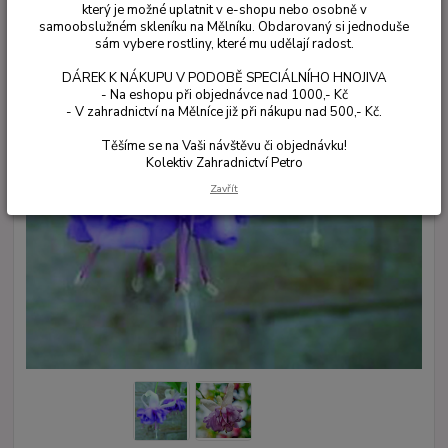
který je možné uplatnit v e-shopu nebo osobně v
samoobslužném skleníku na Mělníku. Obdarovaný si jednoduše
sám vybere rostliny, které mu udělají radost.
DÁREK K NÁKUPU V PODOBĚ SPECIÁLNÍHO HNOJIVA
- Na eshopu při objednávce nad 1000,- Kč
- V zahradnictví na Mělníce již při nákupu nad 500,- Kč.
Těšíme se na Vaši návštěvu či objednávku!
Kolektiv Zahradnictví Petro
Zavřít