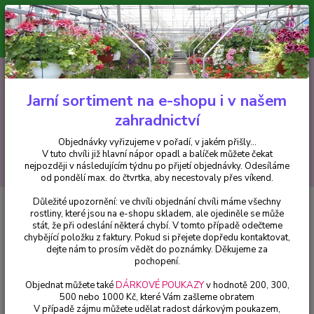
Minimální hodnota pro odeslání z e-shopu je 300 Kč.
V tuto chvíli již hlavní nápor objednávek opadl a balíček můžete čekat
nejpozději v následujícím týdnu po přijetí objednávky. Objednávky
vyřizujeme v pořadí, v jakém přišly...
0
ks
CZK
+420 602 223 614
za
0 Kč
Jarní sortiment na e-shopu i v našem
zahradnictví
Menu
Objednávky vyřizujeme v pořadí, v jakém přišly...
V tuto chvíli již hlavní nápor opadl a balíček můžete čekat
Hledat
nejpozději v následujícím týdnu po přijetí objednávky. Odesíláme
od pondělí max. do čtvrtka, aby necestovaly přes víkend.
Důležité upozornění: ve chvíli objednání chvíli máme všechny
Úvod
Fuchsie
Golden Felli Fey Fuchsie - 1 ks
rostliny, které jsou na e-shopu skladem, ale ojediněle se může
stát, že při odeslání některá chybí. V tomto případě odečteme
Golden Felli Fey Fuchsie - 1 ks
chybějící položku z faktury. Pokud si přejete dopředu kontaktovat,
dejte nám to prosím vědět do poznámky. Děkujeme za
pochopení.
Objednat můžete také
DÁRKOVÉ POUKAZY
v hodnotě 200, 300,
500 nebo 1000 Kč, které Vám zašleme obratem
V případě zájmu můžete udělat radost dárkovým poukazem,