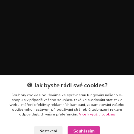
🍪 Jak byste rádi své cookies?
Kontakty
Soubory cookies používáme ke správnému fungování našeho e-
+420 602 223 614
shopu a v případě vašeho souhlasu také ke sledování statistik o
webu, měření efektivity reklamních kampaní, zapamatování vašeho
oblíbeného nastavení při používání stránek, či zobrazení reklam
info@zahradnictvipetro.cz
odpovídajících vašim preferencím.
Více k využití cookies
Souhlasím
Nastavení