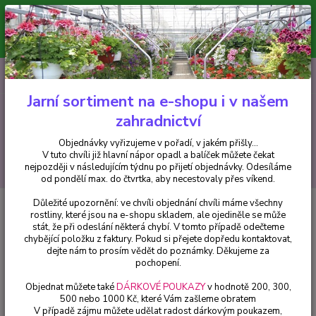
Minimální hodnota pro odeslání z e-shopu je 300 Kč.
V tuto chvíli již hlavní nápor objednávek opadl a balíček můžete čekat
nejpozději v následujícím týdnu po přijetí objednávky. Objednávky
vyřizujeme v pořadí, v jakém přišly...
0
ks
CZK
+420 602 223 614
za
0 Kč
Jarní sortiment na e-shopu i v našem
zahradnictví
Menu
Objednávky vyřizujeme v pořadí, v jakém přišly...
V tuto chvíli již hlavní nápor opadl a balíček můžete čekat
Hledat
nejpozději v následujícím týdnu po přijetí objednávky. Odesíláme
od pondělí max. do čtvrtka, aby necestovaly přes víkend.
Důležité upozornění: ve chvíli objednání chvíli máme všechny
Úvod
Fuchsie
Golden Felli Fey Fuchsie 551
rostliny, které jsou na e-shopu skladem, ale ojediněle se může
stát, že při odeslání některá chybí. V tomto případě odečteme
Golden Felli Fey Fuchsie 551
chybějící položku z faktury. Pokud si přejete dopředu kontaktovat,
dejte nám to prosím vědět do poznámky. Děkujeme za
pochopení.
Objednat můžete také
DÁRKOVÉ POUKAZY
v hodnotě 200, 300,
500 nebo 1000 Kč, které Vám zašleme obratem
V případě zájmu můžete udělat radost dárkovým poukazem,