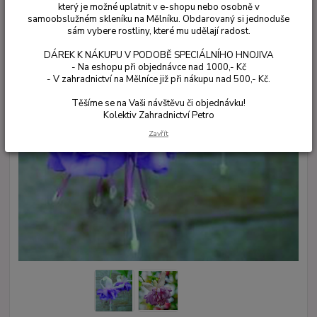
který je možné uplatnit v e-shopu nebo osobně v
samoobslužném skleníku na Mělníku. Obdarovaný si jednoduše
sám vybere rostliny, které mu udělají radost.
DÁREK K NÁKUPU V PODOBĚ SPECIÁLNÍHO HNOJIVA
- Na eshopu při objednávce nad 1000,- Kč
- V zahradnictví na Mělníce již při nákupu nad 500,- Kč.
Těšíme se na Vaši návštěvu či objednávku!
Kolektiv Zahradnictví Petro
Zavřít