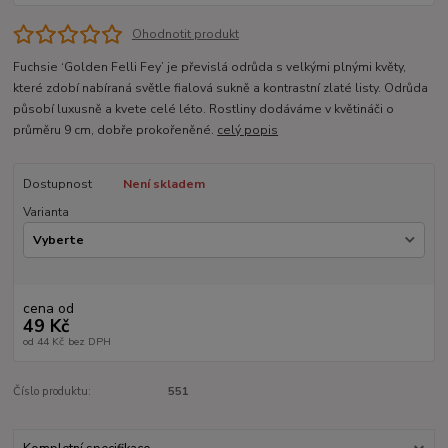
Ohodnotit produkt
Fuchsie ‘Golden Felli Fey’ je převislá odrůda s velkými plnými květy,
které zdobí nabíraná světle fialová sukně a kontrastní zlaté listy. Odrůda
působí luxusně a kvete celé léto. Rostliny dodáváme v květináči o
průměru 9 cm, dobře prokořeněné.
celý popis
Dostupnost
Není skladem
Varianta
cena od
49 Kč
od
44 Kč
bez DPH
Číslo produktu:
551