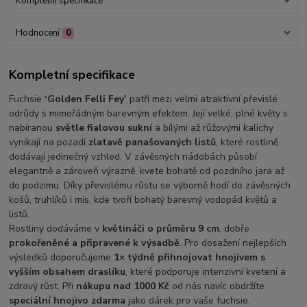
Kompletní specifikace
Hodnocení
0
Kompletní specifikace
Fuchsie
‘Golden Felli Fey’
patří mezi velmi atraktivní převislé
odrůdy s mimořádným barevným efektem. Její velké, plné květy s
nabíranou
světle fialovou sukní
a bílými až růžovými kalichy
vynikají na pozadí
zlatavě panašovaných listů
, které rostlině
dodávají jedinečný vzhled. V závěsných nádobách působí
elegantně a zároveň výrazně, kvete bohatě od pozdního jara až
do podzimu. Díky převislému růstu se výborně hodí do závěsných
košů, truhlíků i mís, kde tvoří bohatý barevný vodopád květů a
listů.
Rostliny dodáváme v
květináči o průměru 9 cm
, dobře
prokořeněné a připravené k výsadbě
. Pro dosažení nejlepších
výsledků doporučujeme
1× týdně přihnojovat hnojivem s
vyšším obsahem draslíku
, které podporuje intenzivní kvetení a
zdravý růst. Při
nákupu nad 1000 Kč
od nás navíc obdržíte
speciální hnojivo zdarma
jako dárek pro vaše fuchsie.