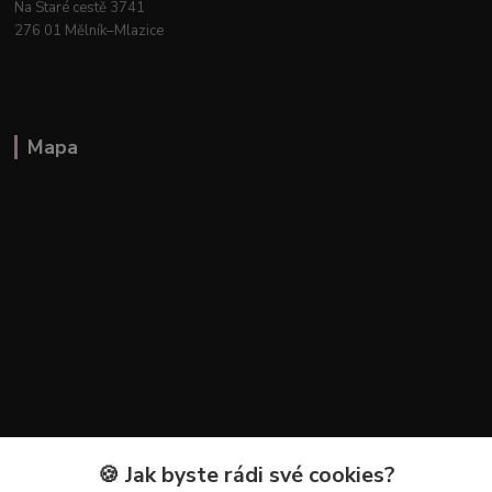
Na Staré cestě 3741
276 01 Mělník–Mlazice
Mapa
🍪 Jak byste rádi své cookies?
Kontakty