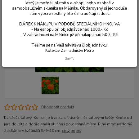
který je možné uplatnit v e-shopu nebo osobně v
samoobslužném skleníku na Mělníku. Obdarovaný si jednoduše
sám vybere rostliny, které mu udělají radost.
DÁREK K NÁKUPU V PODOBĚ SPECIÁLNÍHO HNOJIVA
- Na eshopu při objednávce nad 1000,- Kč
- V zahradnictví na Mělníce již při nákupu nad 500,- Kč.
Těšíme se na Vaši návštěvu či objednávku!
Kolektiv Zahradnictví Petro
Zavřít
Ohodnotit produkt
Kuklík šarlatový 'Borisii' je trvalka s krásnými šarlatovými květy. Kvete od
jara do léta a dobře snáší slunná i polostinná místa. Plně mrazuvzdorný.
Zasíláme v květináči 9×9×10 cm.
celý popis