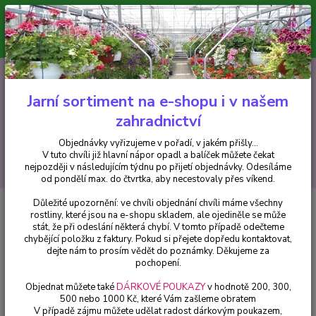
Minimální hodnota pro odeslání z e-shopu je 300 Kč.
V tuto chvíli již hlavní nápor objednávek opadl a balíček můžete čekat
nejpozději v následujícím týdnu po přijetí objednávky. Objednávky
vyřizujeme v pořadí, v jakém přišly...
0
ks
CZK
+420 602 223 614
za
0 Kč
Jarní sortiment na e-shopu i v našem
zahradnictví
Menu
Objednávky vyřizujeme v pořadí, v jakém přišly...
V tuto chvíli již hlavní nápor opadl a balíček můžete čekat
Hledat
nejpozději v následujícím týdnu po přijetí objednávky. Odesíláme
od pondělí max. do čtvrtka, aby necestovaly přes víkend.
Důležité upozornění: ve chvíli objednání chvíli máme všechny
Úvod
Trvalky
Geum cocciheum Borisil-Kuklík šarlatový - cena za kus v
rostliny, které jsou na e-shopu skladem, ale ojediněle se může
3-kusovém balení
stát, že při odeslání některá chybí. V tomto případě odečteme
chybějící položku z faktury. Pokud si přejete dopředu kontaktovat,
Geum cocciheum Borisil-Kuklík
dejte nám to prosím vědět do poznámky. Děkujeme za
šarlatový - cena za kus v 3-
pochopení.
kusovém balení
Objednat můžete také
DÁRKOVÉ POUKAZY
v hodnotě 200, 300,
500 nebo 1000 Kč, které Vám zašleme obratem
V případě zájmu můžete udělat radost dárkovým poukazem,