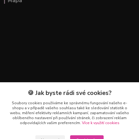
Mapa
🍪 Jak byste rádi své cookies?
Kontakty
Soubory cookies používáme ke správnému fungování našeho e-
+420 602 223 614
shopu a v případě vašeho souhlasu také ke sledování statistik o
webu, měření efektivity reklamních kampaní, zapamatování vašeho
oblíbeného nastavení při používání stránek, či zobrazení reklam
info@zahradnictvipetro.cz
odpovídajících vašim preferencím.
Více k využití cookies