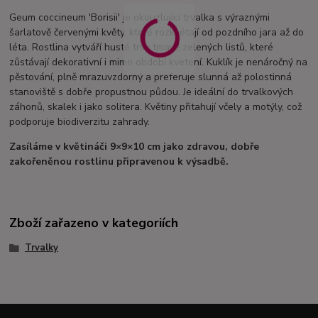
Geum coccineum 'Borisii' je okouzlující trvalka s výraznými
šarlatově červenými květy, které rozkvétají od pozdního jara až do
léta. Rostlina vytváří husté trsy tmavě zelených listů, které
zůstávají dekorativní i mimo období kvetení. Kuklík je nenáročný na
pěstování, plně mrazuvzdorný a preferuje slunná až polostinná
stanoviště s dobře propustnou půdou. Je ideální do trvalkových
záhonů, skalek i jako solitera. Květiny přitahují včely a motýly, což
podporuje biodiverzitu zahrady.
Zasíláme v květináči 9×9×10 cm jako zdravou, dobře
zakořeněnou rostlinu připravenou k výsadbě.
Zboží zařazeno v kategoriích
Trvalky