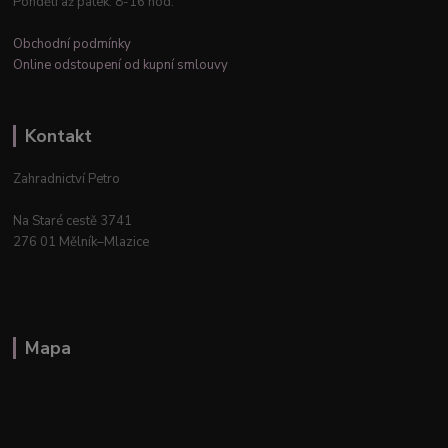
Pondělí až pátek: 8-16 hod.
Obchodní podmínky
Online odstoupení od kupní smlouvy
Kontakt
Zahradnictví Petro
Na Staré cestě 3741
276 01 Mělník–Mlazice
Mapa