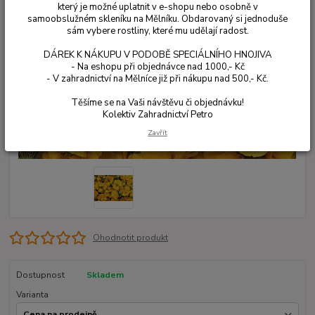
který je možné uplatnit v e-shopu nebo osobně v
samoobslužném skleníku na Mělníku. Obdarovaný si jednoduše
sám vybere rostliny, které mu udělají radost.
DÁREK K NÁKUPU V PODOBĚ SPECIÁLNÍHO HNOJIVA
- Na eshopu při objednávce nad 1000,- Kč
- V zahradnictví na Mělníce již při nákupu nad 500,- Kč.
Těšíme se na Vaši návštěvu či objednávku!
Kolektiv Zahradnictví Petro
Zavřít
Ohodnotit produkt
Dostupnost
Skladem
Varianta