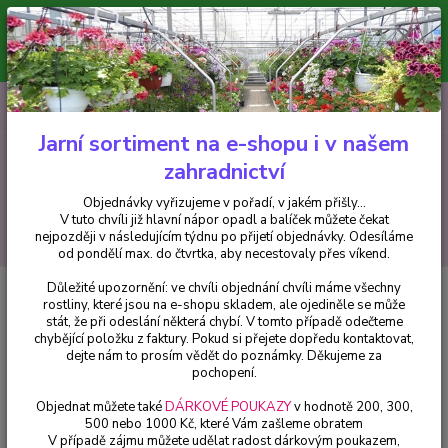
Minimální hodnota pro odeslání z e-shopu je 300 Kč.
V tuto chvíli již hlavní nápor objednávek opadl a balíček můžete čekat
nejpozději v následujícím týdnu po přijetí objednávky. Objednávky
vyřizujeme v pořadí, v jakém přišly...
0
ks
CZK
+420 602 223 614
za
0 Kč
Jarní sortiment na e-shopu i v našem
zahradnictví
Menu
Objednávky vyřizujeme v pořadí, v jakém přišly...
V tuto chvíli již hlavní nápor opadl a balíček můžete čekat
Hledat
nejpozději v následujícím týdnu po přijetí objednávky. Odesíláme
od pondělí max. do čtvrtka, aby necestovaly přes víkend.
Důležité upozornění: ve chvíli objednání chvíli máme všechny
Úvod
Trvalky
Geum chiloense-kulík žlutý - cena na prodejně
rostliny, které jsou na e-shopu skladem, ale ojediněle se může
stát, že při odeslání některá chybí. V tomto případě odečteme
Geum chiloense-kulík žlutý - cena
chybějící položku z faktury. Pokud si přejete dopředu kontaktovat,
na prodejně
dejte nám to prosím vědět do poznámky. Děkujeme za
pochopení.
Objednat můžete také
DÁRKOVÉ POUKAZY
v hodnotě 200, 300,
500 nebo 1000 Kč, které Vám zašleme obratem
V případě zájmu můžete udělat radost dárkovým poukazem,