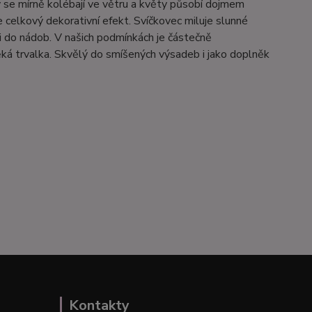
se mírně kolébají ve větru a květy působí dojmem
e celkový dekorativní efekt. Svíčkovec miluje slunné
 i do nádob. V našich podmínkách je částečně
ěká trvalka. Skvělý do smíšených výsadeb i jako doplněk
Kontakty