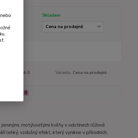
 nebo
tupnost
Skladem
ianta
možné
ku.
st.
 Kč
Kč
bez DPH
roduktu:
3144-3
Varianta:
Cena na prodejně
Hodnocení
0
 s jemnými, motýlovitými květy v odstínech růžově
ří lehký, vzdušný efekt, který vynikne v přírodních,