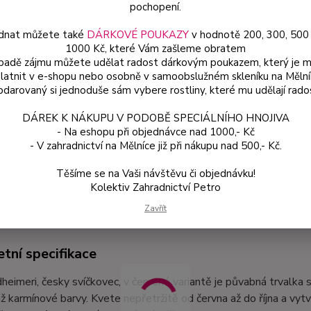
pochopení.
dnat můžete také
DÁRKOVÉ POUKAZY
v hodnotě 200, 300, 500
Dos
1000 Kč, které Vám zašleme obratem
Var
ípadě zájmu můžete udělat radost dárkovým poukazem, který je 
latnit v e-shopu nebo osobně v samoobslužném skleníku na Mělní
darovaný si jednoduše sám vybere rostliny, které mu udělají rado
54
DÁREK K NÁKUPU V PODOBĚ SPECIÁLNÍHO HNOJIVA
48 
- Na eshopu při objednávce nad 1000,- Kč
- V zahradnictví na Mělníce již při nákupu nad 500,- Kč.
Číslo p
Těšíme se na Vaši návštěvu či objednávku!
Kolektiv Zahradnictví Petro
etní specifikace
Zavřít
tní specifikace
dheimeri, česky svíčkovec, v červené variantě je půvabná trvalka
ž karmínové barvy. Kvete nepřetržitě od června až do října a vytvá