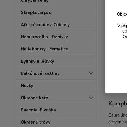
Chryzantémy
Streptocarpus
Obje
Africké kopřivy, Coleusy
V př
up
Ob
Hemerocallis - Denivky
Helleborusy - čemeřice
Bylinky a léčivky
Balkónové rostliny
Kompl
Hosty
Okrasné keře
Komple
Paeonia, Pivoňka
Gaura lin
červené a
Okrasné trávy