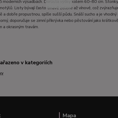
či moderních výsadbách. Dorůstá výšky kolem 60–80 cm. Stonky 
 motýlů. Listy bývají často tmavě zelené až vínové, což zvýrazňuj
ě a dobře propustnou, spíše sušší půdu. Snáší sucho a je vhodný
rný, doporučuje se zimní přikrývka nebo pěstování jako krátkov
ám a okrasným travám.
zařazeno v kategoriích
ky
t
Mapa