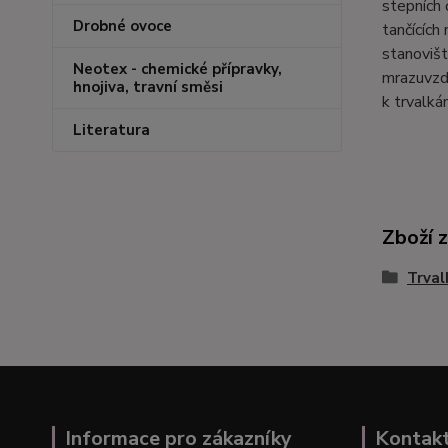
stepních 
Drobné ovoce
tančících
stanovišt
Neotex - chemické přípravky,
mrazuvzdo
hnojiva, travní směsi
k trvalk
Literatura
Zboží 
Trval
Informace pro zákazníky
Kontak