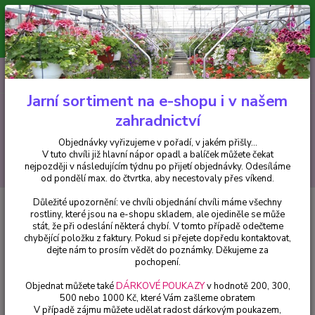
Minimální hodnota pro odeslání z e-shopu je 300 Kč.
V tuto chvíli již hlavní nápor objednávek opadl a balíček můžete čekat
nejpozději v následujícím týdnu po přijetí objednávky. Objednávky
vyřizujeme v pořadí, v jakém přišly...
0
ks
CZK
+420 602 223 614
za
0 Kč
Jarní sortiment na e-shopu i v našem
zahradnictví
Menu
Objednávky vyřizujeme v pořadí, v jakém přišly...
V tuto chvíli již hlavní nápor opadl a balíček můžete čekat
Hledat
nejpozději v následujícím týdnu po přijetí objednávky. Odesíláme
od pondělí max. do čtvrtka, aby necestovaly přes víkend.
Důležité upozornění: ve chvíli objednání chvíli máme všechny
Úvod
Trvalky
Gaultheria Proc. Red Baron) Indiánský penicilín-Libavka -
rostliny, které jsou na e-shopu skladem, ale ojediněle se může
cena na prodejně
stát, že při odeslání některá chybí. V tomto případě odečteme
chybějící položku z faktury. Pokud si přejete dopředu kontaktovat,
Gaultheria Proc. Red Baron)
dejte nám to prosím vědět do poznámky. Děkujeme za
Indiánský penicilín-Libavka - cena
pochopení.
na prodejně
Objednat můžete také
DÁRKOVÉ POUKAZY
v hodnotě 200, 300,
500 nebo 1000 Kč, které Vám zašleme obratem
V případě zájmu můžete udělat radost dárkovým poukazem,