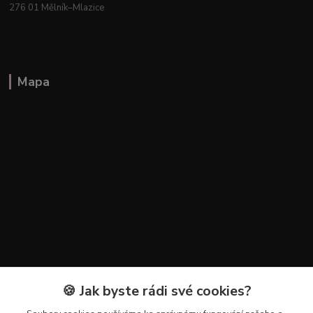
276 01 Mělník–Mlazice
Mapa
🍪 Jak byste rádi své cookies?
Kontakty