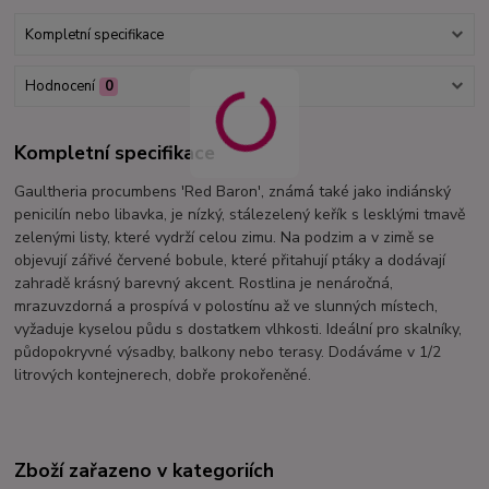
Kompletní specifikace
Hodnocení
0
Kompletní specifikace
Gaultheria procumbens 'Red Baron', známá také jako indiánský
penicilín nebo libavka, je nízký, stálezelený keřík s lesklými tmavě
zelenými listy, které vydrží celou zimu. Na podzim a v zimě se
objevují zářivé červené bobule, které přitahují ptáky a dodávají
zahradě krásný barevný akcent. Rostlina je nenáročná,
mrazuvzdorná a prospívá v polostínu až ve slunných místech,
vyžaduje kyselou půdu s dostatkem vlhkosti. Ideální pro skalníky,
půdopokryvné výsadby, balkony nebo terasy. Dodáváme v 1/2
litrových kontejnerech, dobře prokořeněné.
Zboží zařazeno v kategoriích