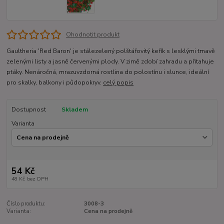
Ohodnotit produkt
Gaultheria 'Red Baron' je stálezelený polštářovitý keřík s lesklými tmavě
zelenými listy a jasně červenými plody. V zimě zdobí zahradu a přitahuje
ptáky. Nenáročná, mrazuvzdorná rostlina do polostínu i slunce, ideální
pro skalky, balkony i půdopokryv.
celý popis
Dostupnost
Skladem
Varianta
54 Kč
48 Kč
bez DPH
Číslo produktu:
3008-3
Varianta:
Cena na prodejně