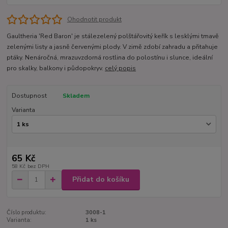
Ohodnotit produkt
Gaultheria 'Red Baron' je stálezelený polštářovitý keřík s lesklými tmavě
zelenými listy a jasně červenými plody. V zimě zdobí zahradu a přitahuje
ptáky. Nenáročná, mrazuvzdorná rostlina do polostínu i slunce, ideální
pro skalky, balkony i půdopokryv.
celý popis
Dostupnost
Skladem
Varianta
65 Kč
58 Kč
bez DPH
Přidat do košíku
Číslo produktu:
3008-1
Varianta:
1 ks