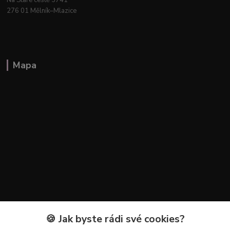
276 01 Mělník–Mlazice
Mapa
🍪 Jak byste rádi své cookies?
Kontakty