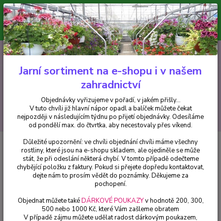
Minimální hodnota pro odeslání z e-shopu je 300 Kč.
V tuto chvíli již hlavní nápor objednávek opadl a balíček můžete čekat
nejpozději v následujícím týdnu po přijetí objednávky. Objednávky
vyřizujeme v pořadí, v jakém přišly...
0
ks
CZK
+420 602 223 614
za
0 Kč
Jarní sortiment na e-shopu i v našem
zahradnictví
Menu
Objednávky vyřizujeme v pořadí, v jakém přišly...
V tuto chvíli již hlavní nápor opadl a balíček můžete čekat
Hledat
nejpozději v následujícím týdnu po přijetí objednávky. Odesíláme
od pondělí max. do čtvrtka, aby necestovaly přes víkend.
Důležité upozornění: ve chvíli objednání chvíli máme všechny
Úvod
Trvalky
Gaultheria Proc. Red Baron) Indiánský penicilín-Libavka -
rostliny, které jsou na e-shopu skladem, ale ojediněle se může
1 ks
stát, že při odeslání některá chybí. V tomto případě odečteme
chybějící položku z faktury. Pokud si přejete dopředu kontaktovat,
Gaultheria Proc. Red Baron)
dejte nám to prosím vědět do poznámky. Děkujeme za
Indiánský penicilín-Libavka - 1 ks
pochopení.
Objednat můžete také
DÁRKOVÉ POUKAZY
v hodnotě 200, 300,
500 nebo 1000 Kč, které Vám zašleme obratem
V případě zájmu můžete udělat radost dárkovým poukazem,