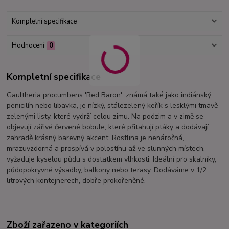
Kompletní specifikace
Hodnocení
0
Kompletní specifikace
Gaultheria procumbens 'Red Baron', známá také jako indiánský
penicilín nebo libavka, je nízký, stálezelený keřík s lesklými tmavě
zelenými listy, které vydrží celou zimu. Na podzim a v zimě se
objevují zářivé červené bobule, které přitahují ptáky a dodávají
zahradě krásný barevný akcent. Rostlina je nenáročná,
mrazuvzdorná a prospívá v polostínu až ve slunných místech,
vyžaduje kyselou půdu s dostatkem vlhkosti. Ideální pro skalníky,
půdopokryvné výsadby, balkony nebo terasy. Dodáváme v 1/2
litrových kontejnerech, dobře prokořeněné.
Zboží zařazeno v kategoriích