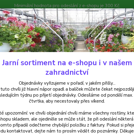
Minimální hodnota pro odeslání z e-shopu je 300 Kč.
íček můžete čekat nejpozději v následujícím týdnu po přijetí objedná
atalog
Poradna
Kontakty
Nevíte
Hledat
+420
Jarní sortiment na e-shopu i v našem
uchsie
Garden News Fuchsie - cena za kus v 3-kusovém balení
zahradnictví
en News Fuchsie - cena za kus 
Objednávky vyřizujeme v pořadí, v jakém přišly...
 tuto chvíli již hlavní nápor opadl a balíček můžete čekat nejpozději
sledujícím týdnu po přijetí objednávky. Odesíláme od pondělí max.
čtvrtka, aby necestovaly přes víkend.
Fuchsi
té upozornění: ve chvíli objednání chvíli máme všechny rostliny, kte
květy,
shopu skladem, ale ojediněle se může stát, že při odeslání některá 
květin
tomto případě odečteme chybějící položku z faktury. Pokud si přej
du kontaktovat, dejte nám to prosím vědět do poznámky. Děkuj