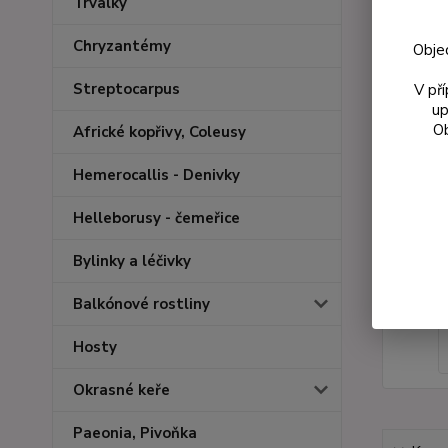
Trvalky
Chryzantémy
Obje
Streptocarpus
V př
up
Ob
Africké kopřivy, Coleusy
Hemerocallis - Denivky
Helleborusy - čemeřice
Bylinky a léčivky
Balkónové rostliny
Hosty
Okrasné keře
Paeonia, Pivoňka