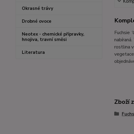
Kompl
Okrasné trávy
Komple
Drobné ovoce
Fuchsie
‘
Neotex - chemické přípravky,
nabíraná.
hnojiva, travní směsi
rostlina 
Literatura
vegetace 
objednávc
Zboží 
Fuchs