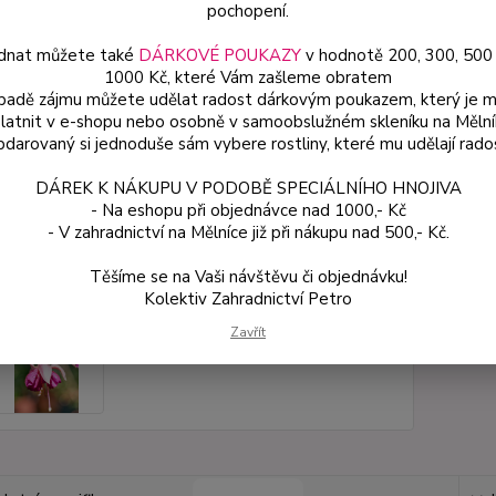
pochopení.
Dos
dnat můžete také
DÁRKOVÉ POUKAZY
v hodnotě 200, 300, 500
Var
1000 Kč, které Vám zašleme obratem
ípadě zájmu můžete udělat radost dárkovým poukazem, který je 
latnit v e-shopu nebo osobně v samoobslužném skleníku na Mělní
darovaný si jednoduše sám vybere rostliny, které mu udělají rado
54
48 
DÁREK K NÁKUPU V PODOBĚ SPECIÁLNÍHO HNOJIVA
- Na eshopu při objednávce nad 1000,- Kč
- V zahradnictví na Mělníce již při nákupu nad 500,- Kč.
Číslo p
Těšíme se na Vaši návštěvu či objednávku!
Kolektiv Zahradnictví Petro
Zavřít