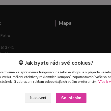
t
Mapa
 Petro
stě 3741
ík–Mlazice
🍪 Jak byste rádi své cookies?
používáme ke správnému fungování našeho e-shopu a v případě vašeho
k o webu, měření efektivity reklamních kampaní, zapamatování vašeho o
 stránek, či zobrazení reklam odpovídajících vašim preferencím.
Více k v
Souhlasím
Nastavení