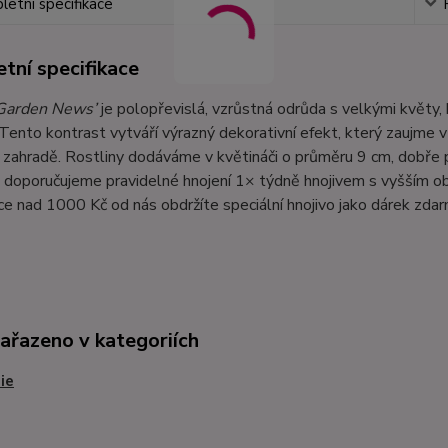
etní specifikace
tní specifikace
Garden News’
je polopřevislá, vzrůstná odrůda s velkými květy, 
 Tento kontrast vytváří výrazný dekorativní efekt, který zaujme v
v zahradě. Rostliny dodáváme v květináči o průměru 9 cm, dobře 
doporučujeme pravidelné hnojení 1× týdně hnojivem s vyšším ob
e nad 1000 Kč od nás obdržíte speciální hnojivo jako dárek zdar
zařazeno v kategoriích
ie