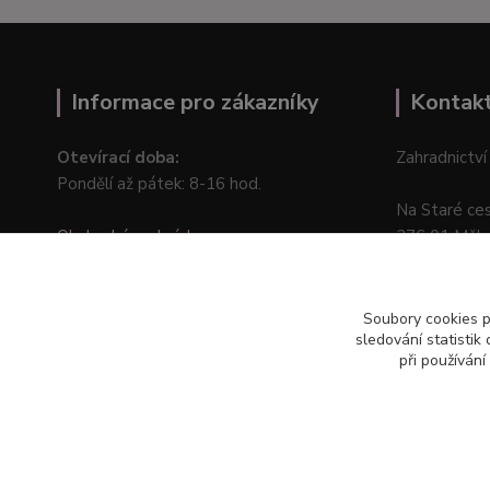
Informace pro zákazníky
Kontak
Otevírací doba:
Zahradnictví
Pondělí až pátek: 8-16 hod.
Na Staré ce
Obchodní podmínky
276 01 Měln
Online odstoupení od kupní smlouvy
Soubory cookies 
sledování statisti
při používání