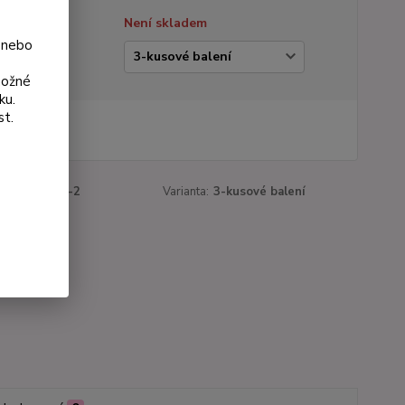
tupnost
Není skladem
 nebo
ianta
možné
ku.
st.
 Kč
Kč
bez DPH
roduktu:
532-2
Varianta:
3-kusové balení