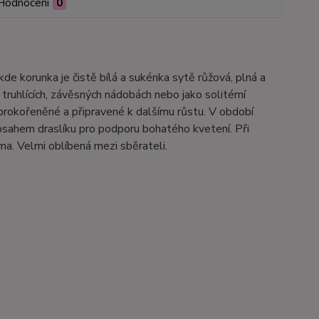
Hodnocení
0
kde korunka je čistě bílá a sukénka sytě růžová, plná a
 truhlících, závěsných nádobách nebo jako solitérní
prokořeněné a připravené k dalšímu růstu. V období
sahem draslíku pro podporu bohatého kvetení. Při
ma. Velmi oblíbená mezi sběrateli.