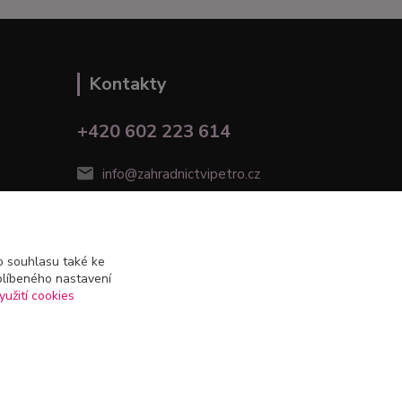
Kontakty
+420 602 223 614
info@zahradnictvipetro.cz
 souhlasu také ke
blíbeného nastavení
yužití cookies