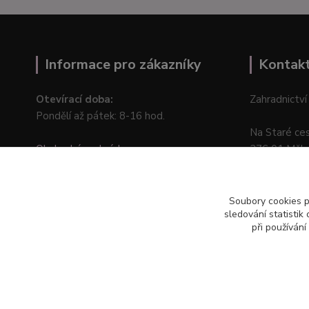
Informace pro zákazníky
Kontak
Otevírací doba:
Zahradnictví
Pondělí až pátek: 8-16 hod.
Na Staré ce
Obchodní podmínky
276 01 Měln
Online odstoupení od kupní smlouvy
Soubory cookies 
sledování statisti
při používání