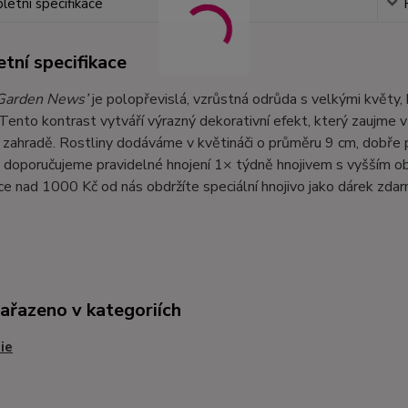
etní specifikace
tní specifikace
Garden News’
je polopřevislá, vzrůstná odrůda s velkými květy, 
 Tento kontrast vytváří výrazný dekorativní efekt, který zaujme v
v zahradě. Rostliny dodáváme v květináči o průměru 9 cm, dobře 
doporučujeme pravidelné hnojení 1× týdně hnojivem s vyšším ob
e nad 1000 Kč od nás obdržíte speciální hnojivo jako dárek zdar
zařazeno v kategoriích
ie