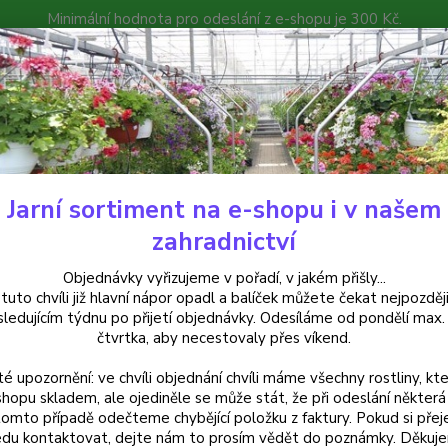
Minimální hodnota pro odeslání z e-shopu je 300 Kč.
íček můžete čekat nejpozději v následujícím týdnu po přijetí objedná
atalog
Poradna
Kontakty
Nevíte
Hledat
+420
Jarní sortiment na e-shopu i v našem
uchsie
Garden News Fuchsie 532
zahradnictví
en News Fuchsie 532
Objednávky vyřizujeme v pořadí, v jakém přišly...
 tuto chvíli již hlavní nápor opadl a balíček můžete čekat nejpozději
sledujícím týdnu po přijetí objednávky. Odesíláme od pondělí max.
čtvrtka, aby necestovaly přes víkend.
Fuchsi
té upozornění: ve chvíli objednání chvíli máme všechny rostliny, kte
květy,
shopu skladem, ale ojediněle se může stát, že při odeslání některá 
květin
tomto případě odečteme chybějící položku z faktury. Pokud si přej
du kontaktovat, dejte nám to prosím vědět do poznámky. Děkuj