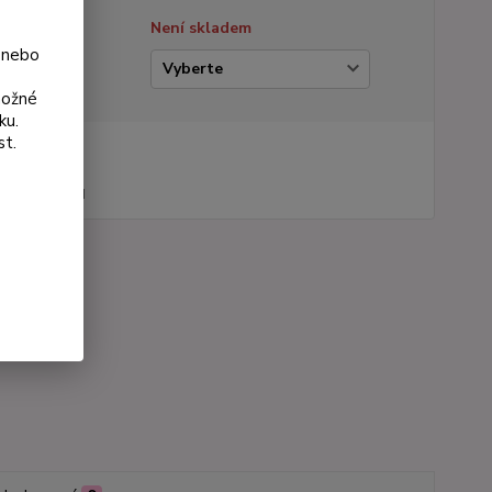
tupnost
Není skladem
 nebo
ianta
možné
ku.
st.
na od
 Kč
44 Kč
bez DPH
roduktu:
532