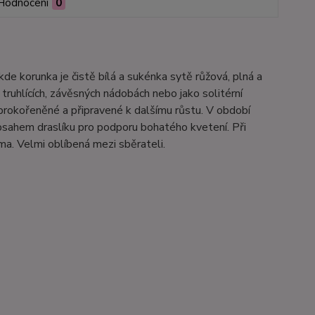
Hodnocení
0
kde korunka je čistě bílá a sukénka sytě růžová, plná a
 truhlících, závěsných nádobách nebo jako solitérní
prokořeněné a připravené k dalšímu růstu. V období
sahem draslíku pro podporu bohatého kvetení. Při
ma. Velmi oblíbená mezi sběrateli.