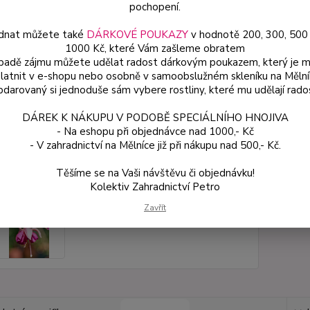
pochopení.
Dos
dnat můžete také
DÁRKOVÉ POUKAZY
v hodnotě 200, 300, 500
Var
1000 Kč, které Vám zašleme obratem
ípadě zájmu můžete udělat radost dárkovým poukazem, který je 
latnit v e-shopu nebo osobně v samoobslužném skleníku na Mělní
darovaný si jednoduše sám vybere rostliny, které mu udělají rado
ce
49
DÁREK K NÁKUPU V PODOBĚ SPECIÁLNÍHO HNOJIVA
od
- Na eshopu při objednávce nad 1000,- Kč
- V zahradnictví na Mělníce již při nákupu nad 500,- Kč.
Číslo p
Těšíme se na Vaši návštěvu či objednávku!
Kolektiv Zahradnictví Petro
Zavřít