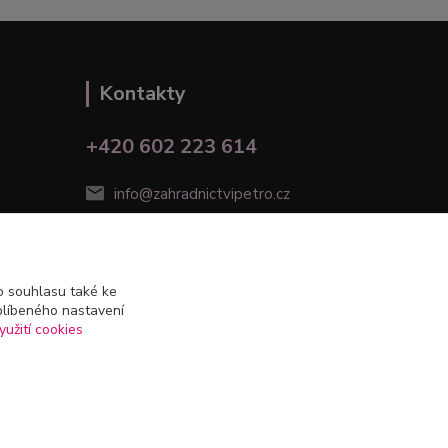
Kontakty
+420 602 223 614
info@zahradnictvipetro.cz
 souhlasu také ke
blíbeného nastavení
yužití cookies