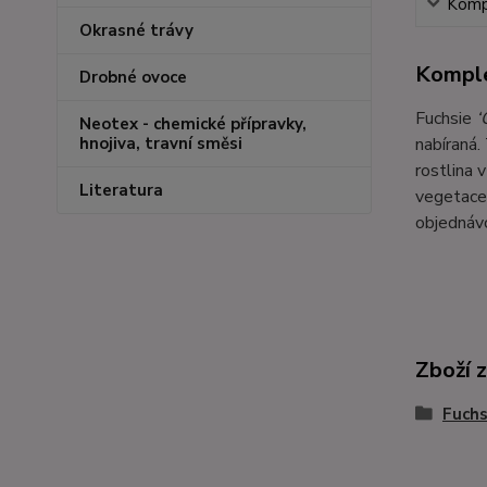
Kompl
Okrasné trávy
Komple
Drobné ovoce
Fuchsie
‘
Neotex - chemické přípravky,
nabíraná.
hnojiva, travní směsi
rostlina 
Literatura
vegetace 
objednávc
Zboží 
Fuchs