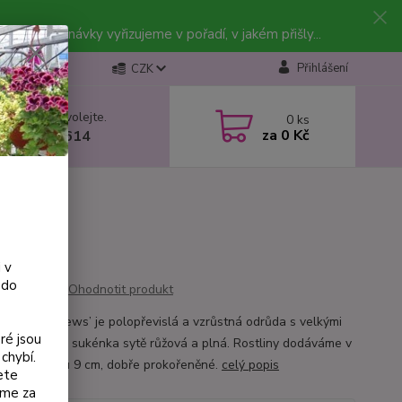
vky. Objednávky vyřizujeme v pořadí, v jakém přišly...
Přihlášení
CZK
 si rady? Zavolejte.
0
ks
za
0 Kč
 602 223 614
 v
 do
Ohodnotit produkt
e ‘Garden News’ je polopřevislá a vzrůstná odrůda s velkými
ré jsou
 korunka bílá, sukénka sytě růžová a plná. Rostliny dodáváme v
chybí.
áči o průměru 9 cm, dobře prokořeněné.
celý popis
ete
eme za