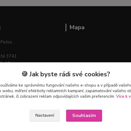
t
Mapa
 Petro
stě 3741
ík–Mlazice
🍪 Jak byste rádi své cookies?
používáme ke správnému fungování našeho e-shopu a v případě vašeho
k o webu, měření efektivity reklamních kampaní, zapamatování vašeho o
 stránek, či zobrazení reklam odpovídajících vašim preferencím.
Více k v
Souhlasím
Nastavení