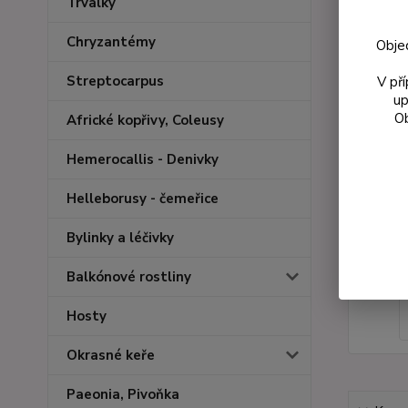
Trvalky
Chryzantémy
Obje
Streptocarpus
V př
up
Ob
Africké kopřivy, Coleusy
Hemerocallis - Denivky
Helleborusy - čemeřice
Bylinky a léčivky
Balkónové rostliny
Hosty
Okrasné keře
Paeonia, Pivoňka