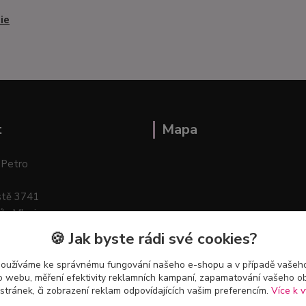
ie
t
Mapa
 Petro
stě 3741
ík–Mlazice
🍪 Jak byste rádi své cookies?
používáme ke správnému fungování našeho e-shopu a v případě vašeho
k o webu, měření efektivity reklamních kampaní, zapamatování vašeho o
 stránek, či zobrazení reklam odpovídajících vašim preferencím.
Více k v