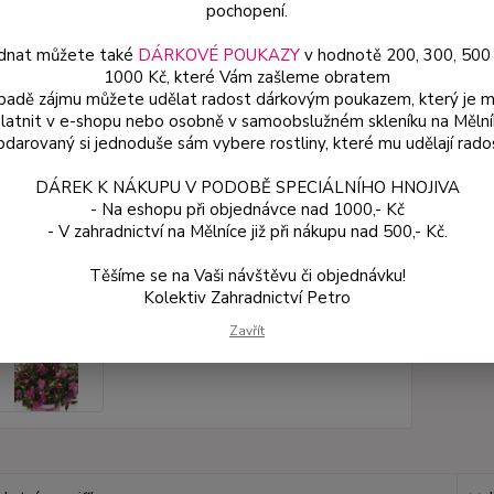
pochopení.
dnat můžete také
DÁRKOVÉ POUKAZY
v hodnotě 200, 300, 500
Dos
1000 Kč, které Vám zašleme obratem
Var
ípadě zájmu můžete udělat radost dárkovým poukazem, který je 
latnit v e-shopu nebo osobně v samoobslužném skleníku na Mělní
darovaný si jednoduše sám vybere rostliny, které mu udělají rado
54
DÁREK K NÁKUPU V PODOBĚ SPECIÁLNÍHO HNOJIVA
48 
- Na eshopu při objednávce nad 1000,- Kč
- V zahradnictví na Mělníce již při nákupu nad 500,- Kč.
Číslo p
Těšíme se na Vaši návštěvu či objednávku!
Kolektiv Zahradnictví Petro
Zavřít