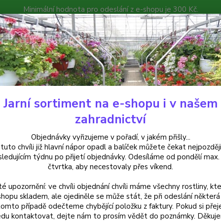
Minimální hodnota pro odeslání z e-shopu je 300 Kč.
íček můžete čekat nejpozději v následujícím týdnu po přijetí objedná
atalog
Poradna
Kontakty
Nevíte
Hledat
+420
Jarní sortiment na e-shopu i v našem
uchsie
Fuchsini Double Rose-Blue - cena za kus v 3-kusovém balení
zahradnictví
sini Double Rose-Blue - cena za
Objednávky vyřizujeme v pořadí, v jakém přišly...
 tuto chvíli již hlavní nápor opadl a balíček můžete čekat nejpozději
sledujícím týdnu po přijetí objednávky. Odesíláme od pondělí max.
čtvrtka, aby necestovaly přes víkend.
Fuchsi
té upozornění: ve chvíli objednání chvíli máme všechny rostliny, kte
obsypa
shopu skladem, ale ojediněle se může stát, že při odeslání některá 
modrav
tomto případě odečteme chybějící položku z faktury. Pokud si přej
barevn
du kontaktovat, dejte nám to prosím vědět do poznámky. Děkuj