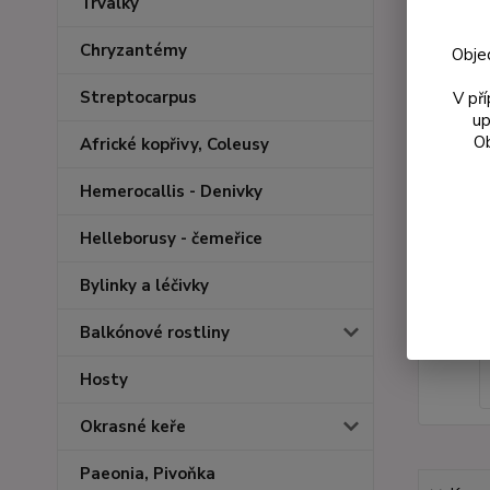
Trvalky
Chryzantémy
Obje
Streptocarpus
V př
up
Ob
Africké kopřivy, Coleusy
Hemerocallis - Denivky
Helleborusy - čemeřice
Bylinky a léčivky
Balkónové rostliny
Hosty
Okrasné keře
Paeonia, Pivoňka