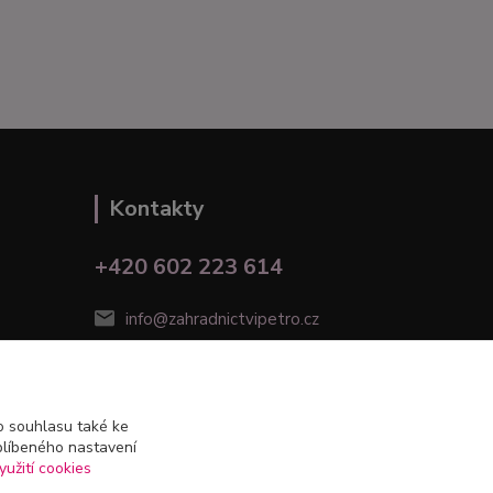
Kontakty
+420 602 223 614
info@zahradnictvipetro.cz
 souhlasu také ke
blíbeného nastavení
yužití cookies