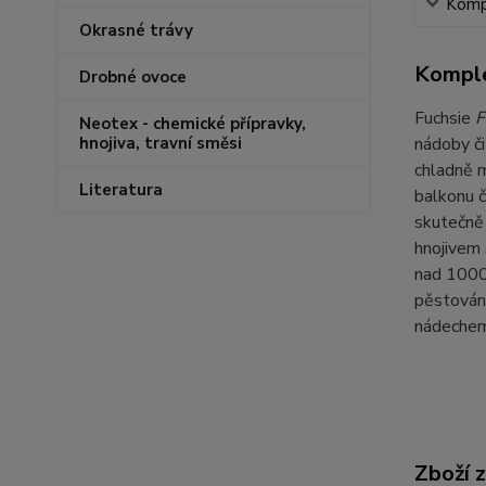
Kompl
Okrasné trávy
Komple
Drobné ovoce
Fuchsie
F
Neotex - chemické přípravky,
nádoby či
hnojiva, travní směsi
chladně m
Literatura
balkonu č
skutečně 
hnojivem
nad 1000 
pěstován
nádechem
Zboží 