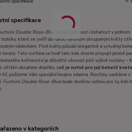
etní specifikace
tní specifikace
uchsini Double Rose-Blue
přináší jemnost i bohatost v jednom.
 truhlíky, které se svěří do rukou výhonům obsypaným květy střed
odrým nádechem. Plné květy působí elegantně a vytvářejí bohat
i terasy. Tato rostlina se hodí tam, kde chcete propojit jemné 
bohatého květenství je důležité věnovat péči výživě rostliny – 
 s větším obsahem draslíku,
což je nutné pro její bohaté kvete
Kč, pošleme Vám speciální hnojivo zdarma. Rostliny zasíláme v 
í.
Fuchsini Double Rose-Blue
bude skvělou volbou pro ty, kdo h
.
zařazeno v kategoriích