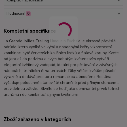
Kompletní specifikace
Hodnocení
0
Kompletní specifikace
La Grande Jollies Trailing Limousin Fuchsie je okrasná převislá
odrůda, která vyniká velkými a nápadnými květy v kontrastní
kombinaci sytě červených kališních lístků a fialové koruny. Kvete
od jara až do podzimu a svým bohatým květenstvím vytváří
elegantní květinový vodopád, ideální pro pěstování v závěsných
nádobách, truhlících či na terasách. Díky větším květům působí
výrazně a dodává prostoru romantickou atmosféru. Rostlina
vyžaduje polostinné stanoviště chráněné před přímým sluncem a
pravidelnou zálivku. Skvěle se hodí jako dominantní prvek letních
aranžmá i do kombinací s jinými květinami.
Zboží zařazeno v kategoriích