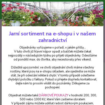
Minimální hodnota pro odeslání z e-shopu je 300 Kč.
V tuto chvíli již hlavní nápor objednávek opadl a balíček můžete čekat
nejpozději v následujícím týdnu po přijetí objednávky. Objednávky
vyřizujeme v pořadí, v jakém přišly...
0
ks
CZK
+420 602 223 614
za
0 Kč
Jarní sortiment na e-shopu i v našem
zahradnictví
Menu
Objednávky vyřizujeme v pořadí, v jakém přišly...
V tuto chvíli již hlavní nápor opadl a balíček můžete čekat
Hledat
nejpozději v následujícím týdnu po přijetí objednávky. Odesíláme
od pondělí max. do čtvrtka, aby necestovaly přes víkend.
Důležité upozornění: ve chvíli objednání chvíli máme všechny
Úvod
Fuchsie
Fuchsie La grande Jollies Trailing Limousin - cena na
rostliny, které jsou na e-shopu skladem, ale ojediněle se může
prodejně
stát, že při odeslání některá chybí. V tomto případě odečteme
chybějící položku z faktury. Pokud si přejete dopředu kontaktovat,
Fuchsie La grande Jollies Trailing
dejte nám to prosím vědět do poznámky. Děkujeme za
Limousin - cena na prodejně
pochopení.
Objednat můžete také
DÁRKOVÉ POUKAZY
v hodnotě 200, 300,
500 nebo 1000 Kč, které Vám zašleme obratem
V případě zájmu můžete udělat radost dárkovým poukazem,