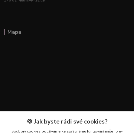
276 01 Mělník–Mlazice
Mapa
🍪 Jak byste rádi své cookies?
Kontakty
Soubory cookies používáme ke správnému fungování našeho e-