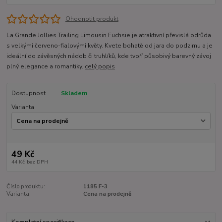
Ohodnotit produkt
La Grande Jollies Trailing Limousin Fuchsie je atraktivní převislá odrůda
s velkými červeno-fialovými květy. Kvete bohatě od jara do podzimu a je
ideální do závěsných nádob či truhlíků, kde tvoří působivý barevný závoj
plný elegance a romantiky.
celý popis
Dostupnost
Skladem
Varianta
49 Kč
44 Kč
bez DPH
Číslo produktu:
1185 F-3
Varianta:
Cena na prodejně