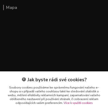
Mapa
🍪 Jak byste rádi své cookies?
Kontakty
Soubory cookies používáme ke správnému fungování našeho e-
+420 602 223 614
shopu a v případě vašeho souhlasu také ke sledování statistik o
webu, měření efektivity reklamních kampaní, zapamatování vašeho
oblíbeného nastavení při používání stránek, či zobrazení reklam
info@zahradnictvipetro.cz
odpovídajících vašim preferencím.
Více k využití cookies