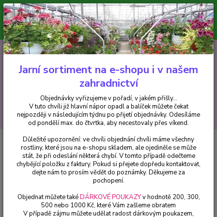
Minimální hodnota pro odeslání z e-shopu je 300 Kč.
V tuto chvíli již hlavní nápor objednávek opadl a balíček můžete čekat
nejpozději v následujícím týdnu po přijetí objednávky. Objednávky
vyřizujeme v pořadí, v jakém přišly...
0
ks
CZK
+420 602 223 614
za
0 Kč
Jarní sortiment na e-shopu i v našem
zahradnictví
Menu
Objednávky vyřizujeme v pořadí, v jakém přišly...
V tuto chvíli již hlavní nápor opadl a balíček můžete čekat
Hledat
nejpozději v následujícím týdnu po přijetí objednávky. Odesíláme
od pondělí max. do čtvrtka, aby necestovaly přes víkend.
Důležité upozornění: ve chvíli objednání chvíli máme všechny
Úvod
Fuchsie
Fuchsie Jollies Trailing Florac - cena na prodejně
rostliny, které jsou na e-shopu skladem, ale ojediněle se může
stát, že při odeslání některá chybí. V tomto případě odečteme
Fuchsie Jollies Trailing Florac -
chybějící položku z faktury. Pokud si přejete dopředu kontaktovat,
cena na prodejně
dejte nám to prosím vědět do poznámky. Děkujeme za
pochopení.
Objednat můžete také
DÁRKOVÉ POUKAZY
v hodnotě 200, 300,
500 nebo 1000 Kč, které Vám zašleme obratem
V případě zájmu můžete udělat radost dárkovým poukazem,