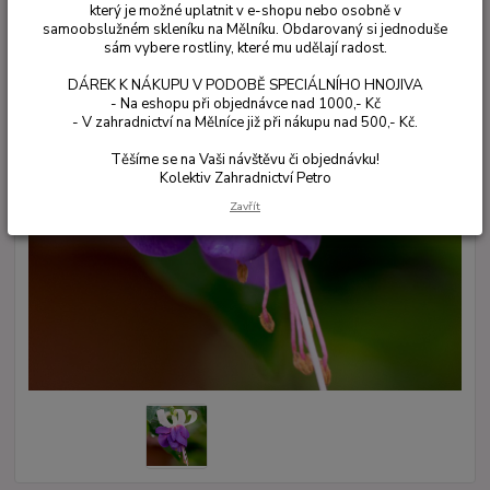
který je možné uplatnit v e-shopu nebo osobně v
samoobslužném skleníku na Mělníku. Obdarovaný si jednoduše
sám vybere rostliny, které mu udělají radost.
DÁREK K NÁKUPU V PODOBĚ SPECIÁLNÍHO HNOJIVA
- Na eshopu při objednávce nad 1000,- Kč
- V zahradnictví na Mělníce již při nákupu nad 500,- Kč.
Těšíme se na Vaši návštěvu či objednávku!
Kolektiv Zahradnictví Petro
Zavřít