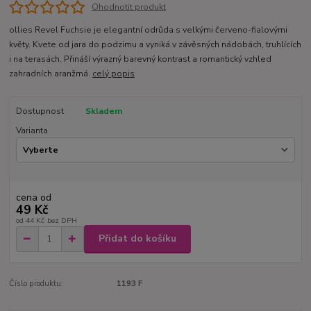
Ohodnotit produkt
ollies Revel Fuchsie je elegantní odrůda s velkými červeno-fialovými
květy. Kvete od jara do podzimu a vyniká v závěsných nádobách, truhlících
i na terasách. Přináší výrazný barevný kontrast a romantický vzhled
zahradních aranžmá.
celý popis
Dostupnost
Skladem
Varianta
cena od
49 Kč
od
44 Kč
bez DPH
Přidat do košíku
Číslo produktu:
1193 F