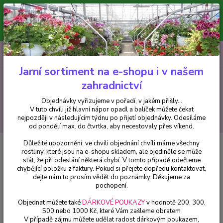
Minimální hodnota pro odeslání z e-shopu je 300 Kč.
V tuto chvíli již hlavní nápor objednávek opadl a balíček můžete čekat
nejpozději v následujícím týdnu po přijetí objednávky. Objednávky
vyřizujeme v pořadí, v jakém přišly...
0
ks
CZK
+420 602 223 614
za
0 Kč
Jarní sortiment na e-shopu i v našem
zahradnictví
Menu
Objednávky vyřizujeme v pořadí, v jakém přišly...
V tuto chvíli již hlavní nápor opadl a balíček můžete čekat
Hledat
nejpozději v následujícím týdnu po přijetí objednávky. Odesíláme
od pondělí max. do čtvrtka, aby necestovaly přes víkend.
Důležité upozornění: ve chvíli objednání chvíli máme všechny
Úvod
Fuchsie
Fuchsie Jollies Revel 1193 F
rostliny, které jsou na e-shopu skladem, ale ojediněle se může
stát, že při odeslání některá chybí. V tomto případě odečteme
Fuchsie Jollies Revel 1193 F
chybějící položku z faktury. Pokud si přejete dopředu kontaktovat,
dejte nám to prosím vědět do poznámky. Děkujeme za
pochopení.
Objednat můžete také
DÁRKOVÉ POUKAZY
v hodnotě 200, 300,
500 nebo 1000 Kč, které Vám zašleme obratem
V případě zájmu můžete udělat radost dárkovým poukazem,