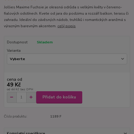
Jollies Maxime Fuchsie je okrasná odrůda s velkými květy v červeno-
fialových odstínech. Kvete od jara do podzimu a rozzáří balkon, terasu či
zahradu. Ideální do závěsných nádob, truhlíků i romantických aranžmá s
výrazným barevným akcentem.
celý popis
Dostupnost
Skladem
Varianta
cena od
49 Kč
od
44 Kč
bez DPH
Přidat do košíku
Číslo produktu:
1189 F
Kompletní specifikace