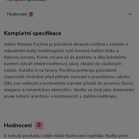
Hodnocení
0
Kompletní specifikace
Jollies Maxime Fuchsie je působivá okrasná rostlina s velkými a
nápadnými květy kombinujícími sytě červené kališní lístky a
fialovou korunu. Kvete od jara až do podzimu a díky bohatému
kvetení vytváří efektní květinový závoj, ideální do závěsných
nádob, truhlíků či na terasy. Rostlina preferuje polostinné
stanoviště chráněné před přímým sluncem a pravidelnou zálivku.
Díky své velikosti a kontrastním barvám přináší do prostoru živost,
eleganci a romantickou atmosféru. Skvěle se hodí jako dominantní
prvek letních aranžmá i v kombinacích s dalšími květinami.
Hodnocení
0
K tomuto produktu zatím nikdo hodnocení nepřidal. Buďte první.