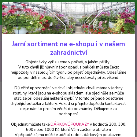
Minimální hodnota pro odeslání z e-shopu je 300 Kč.
V tuto chvíli již hlavní nápor objednávek opadl a balíček můžete čekat
nejpozději v následujícím týdnu po přijetí objednávky. Objednávky
vyřizujeme v pořadí, v jakém přišly...
0
ks
CZK
+420 602 223 614
za
0 Kč
Jarní sortiment na e-shopu i v našem
zahradnictví
Menu
Objednávky vyřizujeme v pořadí, v jakém přišly...
V tuto chvíli již hlavní nápor opadl a balíček můžete čekat
Hledat
nejpozději v následujícím týdnu po přijetí objednávky. Odesíláme
od pondělí max. do čtvrtka, aby necestovaly přes víkend.
Důležité upozornění: ve chvíli objednání chvíli máme všechny
Úvod
Fuchsie
Fuchsie Jollies Maxime 1189 F
rostliny, které jsou na e-shopu skladem, ale ojediněle se může
stát, že při odeslání některá chybí. V tomto případě odečteme
Fuchsie Jollies Maxime 1189 F
chybějící položku z faktury. Pokud si přejete dopředu kontaktovat,
dejte nám to prosím vědět do poznámky. Děkujeme za
pochopení.
Objednat můžete také
DÁRKOVÉ POUKAZY
v hodnotě 200, 300,
500 nebo 1000 Kč, které Vám zašleme obratem
V případě zájmu můžete udělat radost dárkovým poukazem,