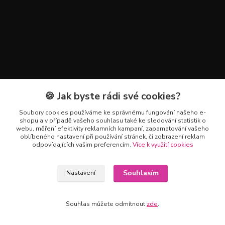
🍪 Jak byste rádi své cookies?
Kontakty
Soubory cookies používáme ke správnému fungování našeho e-
+420 602 223 614
shopu a v případě vašeho souhlasu také ke sledování statistik o
webu, měření efektivity reklamních kampaní, zapamatování vašeho
oblíbeného nastavení při používání stránek, či zobrazení reklam
info@zahradnictvipetro.cz
odpovídajících vašim preferencím.
Více k využití cookies
Souhlasím
Nastavení
Souhlas můžete odmítnout
zde
.
Vytvořeno na
Eshop-rychle.cz