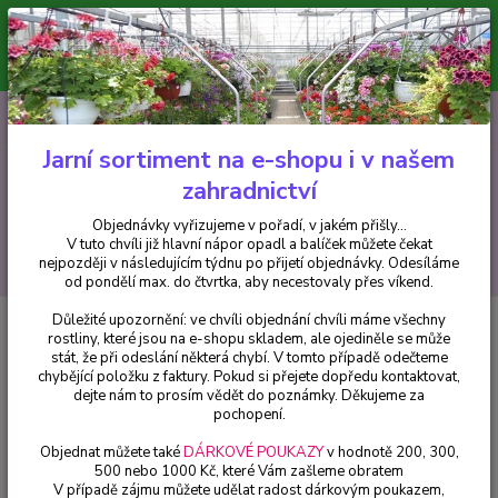
Minimální hodnota pro odeslání z e-shopu je 300 Kč.
V tuto chvíli již hlavní nápor objednávek opadl a balíček můžete čekat
nejpozději v následujícím týdnu po přijetí objednávky. Objednávky
vyřizujeme v pořadí, v jakém přišly...
0
ks
CZK
+420 602 223 614
za
0 Kč
Jarní sortiment na e-shopu i v našem
zahradnictví
Menu
Objednávky vyřizujeme v pořadí, v jakém přišly...
V tuto chvíli již hlavní nápor opadl a balíček můžete čekat
Hledat
nejpozději v následujícím týdnu po přijetí objednávky. Odesíláme
od pondělí max. do čtvrtka, aby necestovaly přes víkend.
Důležité upozornění: ve chvíli objednání chvíli máme všechny
Úvod
Fuchsie
Fuchsie Jollies Bretagne - 1 ks
rostliny, které jsou na e-shopu skladem, ale ojediněle se může
stát, že při odeslání některá chybí. V tomto případě odečteme
Fuchsie Jollies Bretagne - 1 ks
chybějící položku z faktury. Pokud si přejete dopředu kontaktovat,
dejte nám to prosím vědět do poznámky. Děkujeme za
pochopení.
Objednat můžete také
DÁRKOVÉ POUKAZY
v hodnotě 200, 300,
500 nebo 1000 Kč, které Vám zašleme obratem
V případě zájmu můžete udělat radost dárkovým poukazem,