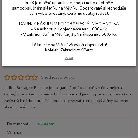
který je možné uplatnit v e-shopu nebo osobně v
samoobslužném skleníku na Mělníku. Obdarovaný si jednoduše
sám vybere rostliny, které mu udělají radost.
DÁREK K NÁKUPU V PODOBĚ SPECIÁLNÍHO HNOJIVA
- Na eshopu při objednávce nad 1000,- Kč
- V zahradnictví na Mělníce již při nákupu nad 500,- Kč.
Těšíme se na Vaši návštěvu či objednávku!
Kolektiv Zahradnictví Petro
Zavřít
Ohodnotit produkt
Jollies Bretagne Fuchsie je elegantní odrůda s květy v červených a
fialových odstínech, které zdobí rostlinu od jara do podzimu. Ideální do
závěsných nádob, truhlíků i teras, kde vytváří romantický a živý barevný
akcent.
celý popis
Dostupnost
Skladem
Varianta