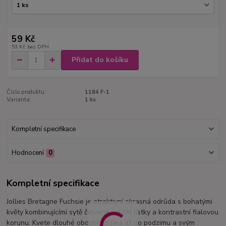
59 Kč
53 Kč
bez DPH
Přidat do košíku
Číslo produktu:
1184 F-1
Varianta:
1 ks
Kompletní specifikace
Hodnocení
0
Kompletní specifikace
Jollies Bretagne Fuchsie je atraktivní okrasná odrůda s bohatými
květy kombinujícími sytě červené kališní lístky a kontrastní fialovou
korunu. Kvete dlouhé období od jara až do podzimu a svým