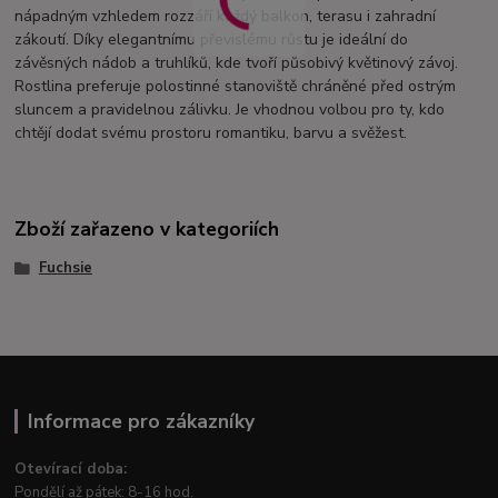
nápadným vzhledem rozzáří každý balkon, terasu i zahradní
zákoutí. Díky elegantnímu převislému růstu je ideální do
závěsných nádob a truhlíků, kde tvoří působivý květinový závoj.
Rostlina preferuje polostinné stanoviště chráněné před ostrým
sluncem a pravidelnou zálivku. Je vhodnou volbou pro ty, kdo
chtějí dodat svému prostoru romantiku, barvu a svěžest.
Zboží zařazeno v kategoriích
Fuchsie
Informace pro zákazníky
Otevírací doba:
Pondělí až pátek: 8-16 hod.