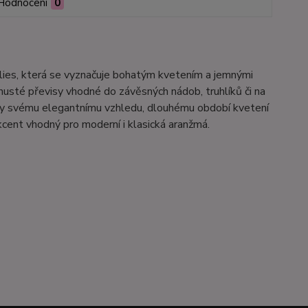
Hodnocení
0
ollies, která se vyznačuje bohatým kvetením a jemnými
 husté převisy vhodné do závěsných nádob, truhlíků či na
 Díky svému elegantnímu vzhledu, dlouhému období kvetení
cent vhodný pro moderní i klasická aranžmá.