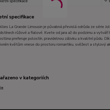
etní specifikace
tní specifikace
ollies La Grande Limousin je půvabná převislá odrůda ze série J
dstínech růžové a fialové. Kvete od jara až do podzimu a vytváří
ostlina preferuje polostín, pravidelnou zálivku a kvalitní půdu.
ivním květům vnese do prostoru romantiku, svěžest a stylový ak
zařazeno v kategoriích
ie