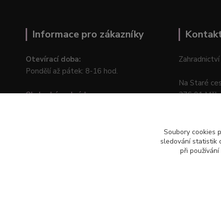
Informace pro zákazníky
Kontak
Otevírací doba:
Zahradnictví
Pondělí až pátek: 8-16 hod.
Na Staré ce
Obchodní podmínky
276 01 Měln
Online odstoupení od kupní smlouvy
Soubory cookies 
sledování statisti
při používání