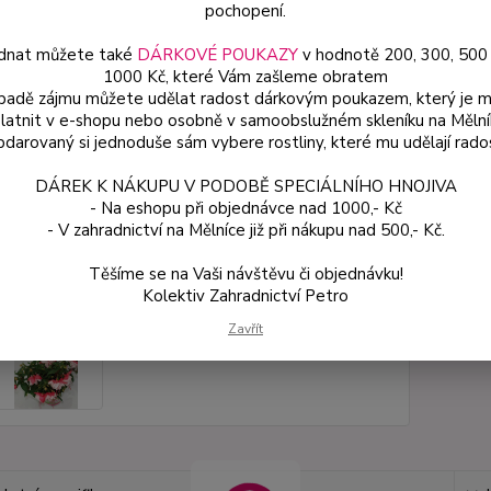
pochopení.
dnat můžete také
DÁRKOVÉ POUKAZY
v hodnotě 200, 300, 500
Dos
1000 Kč, které Vám zašleme obratem
Var
ípadě zájmu můžete udělat radost dárkovým poukazem, který je 
latnit v e-shopu nebo osobně v samoobslužném skleníku na Mělní
darovaný si jednoduše sám vybere rostliny, které mu udělají rado
49
DÁREK K NÁKUPU V PODOBĚ SPECIÁLNÍHO HNOJIVA
44 
- Na eshopu při objednávce nad 1000,- Kč
- V zahradnictví na Mělníce již při nákupu nad 500,- Kč.
Číslo p
Těšíme se na Vaši návštěvu či objednávku!
Kolektiv Zahradnictví Petro
Zavřít