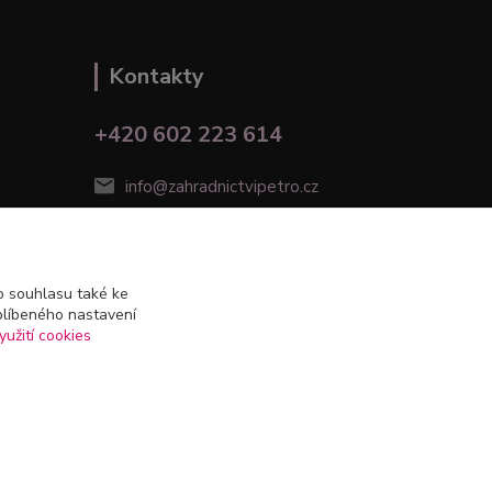
Kontakty
+420 602 223 614
info@zahradnictvipetro.cz
 souhlasu také ke
blíbeného nastavení
yužití cookies
Vytvořeno na
Eshop-rychle.cz