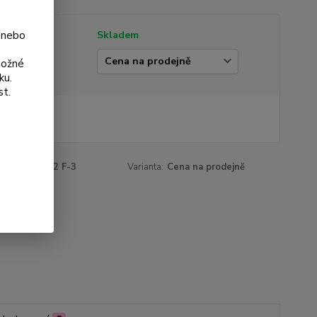
 nebo
tupnost
Skladem
ianta
možné
ku.
st.
 Kč
Kč
bez DPH
roduktu:
1182 F-3
Varianta:
Cena na prodejně