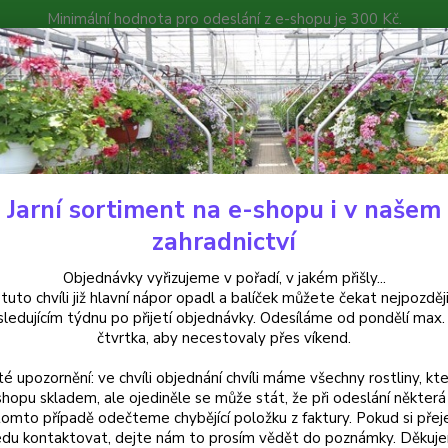
Minimální hodnota pro odeslání z e-shopu je 300 Kč.
íček můžete čekat nejpozději v následujícím týdnu po přijetí objedná
atalog
Poradna
Kontakty
Nevíte
Hledat
+420
Jarní sortiment na e-shopu i v našem
uchsie
Fuchsia Jollies La Grande Limousin - cena na prodejně
zahradnictví
sia Jollies La Grande Limousin -
Objednávky vyřizujeme v pořadí, v jakém přišly...
 tuto chvíli již hlavní nápor opadl a balíček můžete čekat nejpozději
sledujícím týdnu po přijetí objednávky. Odesíláme od pondělí max.
čtvrtka, aby necestovaly přes víkend.
Fuchsi
té upozornění: ve chvíli objednání chvíli máme všechny rostliny, kte
růžovo
shopu skladem, ale ojediněle se může stát, že při odeslání některá 
terasu
tomto případě odečteme chybějící položku z faktury. Pokud si přej
dekora
du kontaktovat, dejte nám to prosím vědět do poznámky. Děkuj