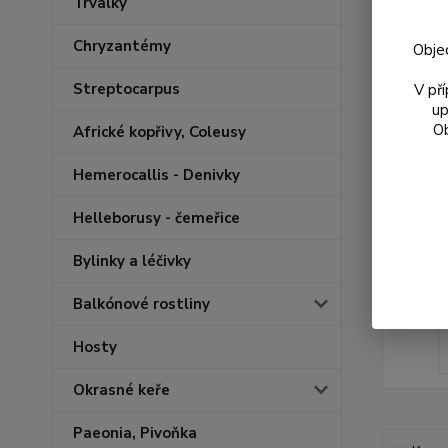
Trvalky
Chryzantémy
Obje
Streptocarpus
V př
up
Ob
Africké kopřivy, Coleusy
Hemerocallis - Denivky
Helleborusy - čemeřice
Bylinky a léčivky
Balkónové rostliny
Hosty
Okrasné keře
Paeonia, Pivoňka