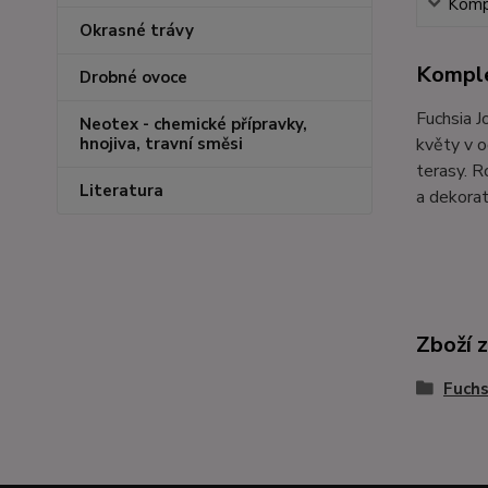
Kompl
Okrasné trávy
Komple
Drobné ovoce
Fuchsia J
Neotex - chemické přípravky,
květy v o
hnojiva, travní směsi
terasy. R
Literatura
a dekorat
Zboží 
Fuchs