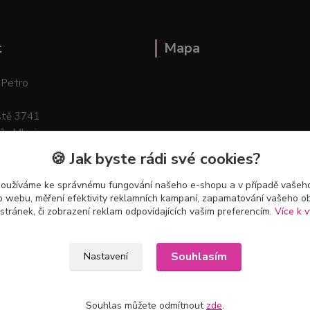
t
Mapa
 Petro
stě 3741
ík–Mlazice
🍪 Jak byste rádi své cookies?
používáme ke správnému fungování našeho e-shopu a v případě vašeho
k o webu, měření efektivity reklamních kampaní, zapamatování vašeho o
 stránek, či zobrazení reklam odpovídajících vašim preferencím.
Více k v
Souhlasím
Nastavení
Souhlas můžete odmítnout
zde
.