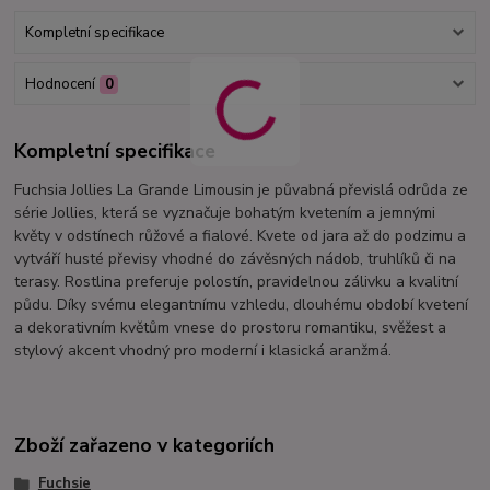
Kompletní specifikace
Hodnocení
0
Kompletní specifikace
Fuchsia Jollies La Grande Limousin je půvabná převislá odrůda ze
série Jollies, která se vyznačuje bohatým kvetením a jemnými
květy v odstínech růžové a fialové. Kvete od jara až do podzimu a
vytváří husté převisy vhodné do závěsných nádob, truhlíků či na
terasy. Rostlina preferuje polostín, pravidelnou zálivku a kvalitní
půdu. Díky svému elegantnímu vzhledu, dlouhému období kvetení
a dekorativním květům vnese do prostoru romantiku, svěžest a
stylový akcent vhodný pro moderní i klasická aranžmá.
Zboží zařazeno v kategoriích
Fuchsie