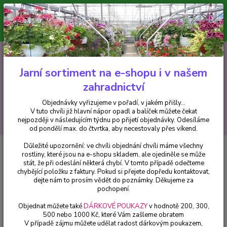
Minimální hodnota pro odeslání z e-shopu je 300 Kč.
V tuto chvíli již hlavní nápor objednávek opadl a balíček můžete čekat
nejpozději v následujícím týdnu po přijetí objednávky. Objednávky
vyřizujeme v pořadí, v jakém přišly...
0
ks
CZK
+420 602 223 614
za
0 Kč
Jarní sortiment na e-shopu i v našem
zahradnictví
Menu
Objednávky vyřizujeme v pořadí, v jakém přišly...
V tuto chvíli již hlavní nápor opadl a balíček můžete čekat
Hledat
nejpozději v následujícím týdnu po přijetí objednávky. Odesíláme
od pondělí max. do čtvrtka, aby necestovaly přes víkend.
Důležité upozornění: ve chvíli objednání chvíli máme všechny
Úvod
Fuchsie
Fuchsia Jollies La Grande Jurancon 1183 F
rostliny, které jsou na e-shopu skladem, ale ojediněle se může
stát, že při odeslání některá chybí. V tomto případě odečteme
Fuchsia Jollies La Grande
chybějící položku z faktury. Pokud si přejete dopředu kontaktovat,
Jurancon 1183 F
dejte nám to prosím vědět do poznámky. Děkujeme za
pochopení.
Objednat můžete také
DÁRKOVÉ POUKAZY
v hodnotě 200, 300,
500 nebo 1000 Kč, které Vám zašleme obratem
V případě zájmu můžete udělat radost dárkovým poukazem,