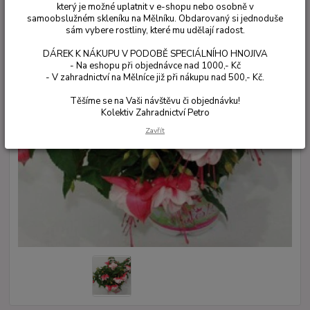
který je možné uplatnit v e-shopu nebo osobně v
samoobslužném skleníku na Mělníku. Obdarovaný si jednoduše
sám vybere rostliny, které mu udělají radost.
DÁREK K NÁKUPU V PODOBĚ SPECIÁLNÍHO HNOJIVA
- Na eshopu při objednávce nad 1000,- Kč
- V zahradnictví na Mělníce již při nákupu nad 500,- Kč.
Těšíme se na Vaši návštěvu či objednávku!
Kolektiv Zahradnictví Petro
Zavřít