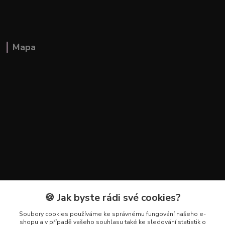
Mapa
🍪 Jak byste rádi své cookies?
Kontakty
Soubory cookies používáme ke správnému fungování našeho e-
+420 602 223 614
shopu a v případě vašeho souhlasu také ke sledování statistik o