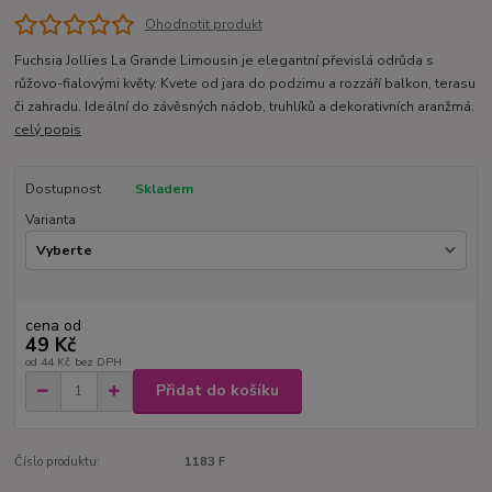
Ohodnotit produkt
Fuchsia Jollies La Grande Limousin je elegantní převislá odrůda s
růžovo-fialovými květy. Kvete od jara do podzimu a rozzáří balkon, terasu
či zahradu. Ideální do závěsných nádob, truhlíků a dekorativních aranžmá.
celý popis
Dostupnost
Skladem
Varianta
cena od
49 Kč
od
44 Kč
bez DPH
Přidat do košíku
Číslo produktu:
1183 F