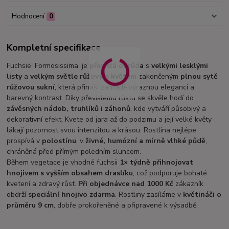
Hodnocení
0
Kompletní specifikace
Fuchsie ‘Formosissima’ je
převislá odrůda
s
velkými lesklými
listy
a
velkým světle růžovým květem
zakončeným
plnou sytě
růžovou sukní
, která přináší zahradě výraznou eleganci a
barevný kontrast. Díky převislému růstu se skvěle hodí do
závěsných nádob, truhlíků i záhonů
, kde vytváří působivý a
dekorativní efekt. Kvete od jara až do podzimu a její velké květy
lákají pozornost svou intenzitou a krásou. Rostlina nejlépe
prospívá v
polostínu
, v
živné, humózní a mírně vlhké půdě
,
chráněná před přímým poledním sluncem.
Během vegetace je vhodné fuchsii
1× týdně přihnojovat
hnojivem s vyšším obsahem draslíku
, což podporuje bohaté
kvetení a zdravý růst.
Při objednávce nad 1000 Kč
zákazník
obdrží
speciální hnojivo zdarma
. Rostliny zasíláme v
květináči o
průměru 9 cm
, dobře prokořeněné a připravené k výsadbě.