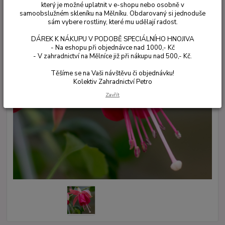
který je možné uplatnit v e-shopu nebo osobně v
samoobslužném skleníku na Mělníku. Obdarovaný si jednoduše
sám vybere rostliny, které mu udělají radost.
DÁREK K NÁKUPU V PODOBĚ SPECIÁLNÍHO HNOJIVA
- Na eshopu při objednávce nad 1000,- Kč
- V zahradnictví na Mělníce již při nákupu nad 500,- Kč.
Těšíme se na Vaši návštěvu či objednávku!
Kolektiv Zahradnictví Petro
Zavřít