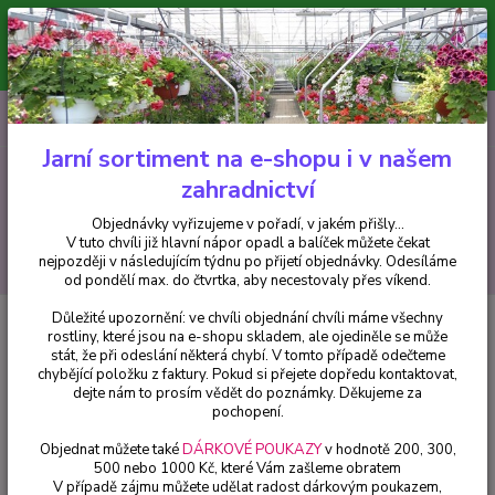
Minimální hodnota pro odeslání z e-shopu je 300 Kč.
V tuto chvíli již hlavní nápor objednávek opadl a balíček můžete čekat
nejpozději v následujícím týdnu po přijetí objednávky. Objednávky
vyřizujeme v pořadí, v jakém přišly...
0
ks
CZK
+420 602 223 614
za
0 Kč
Jarní sortiment na e-shopu i v našem
zahradnictví
Menu
Objednávky vyřizujeme v pořadí, v jakém přišly...
V tuto chvíli již hlavní nápor opadl a balíček můžete čekat
Hledat
nejpozději v následujícím týdnu po přijetí objednávky. Odesíláme
od pondělí max. do čtvrtka, aby necestovaly přes víkend.
Důležité upozornění: ve chvíli objednání chvíli máme všechny
Úvod
Fuchsie
Formosissima (Fuchsie) - cena na prodejně
rostliny, které jsou na e-shopu skladem, ale ojediněle se může
stát, že při odeslání některá chybí. V tomto případě odečteme
Formosissima (Fuchsie) - cena na
chybějící položku z faktury. Pokud si přejete dopředu kontaktovat,
prodejně
dejte nám to prosím vědět do poznámky. Děkujeme za
pochopení.
Objednat můžete také
DÁRKOVÉ POUKAZY
v hodnotě 200, 300,
500 nebo 1000 Kč, které Vám zašleme obratem
V případě zájmu můžete udělat radost dárkovým poukazem,