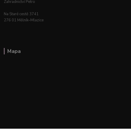
Zahradnictví Petro
Na Staré cestě 3741
276 01 Mělník–Mlazice
Mapa