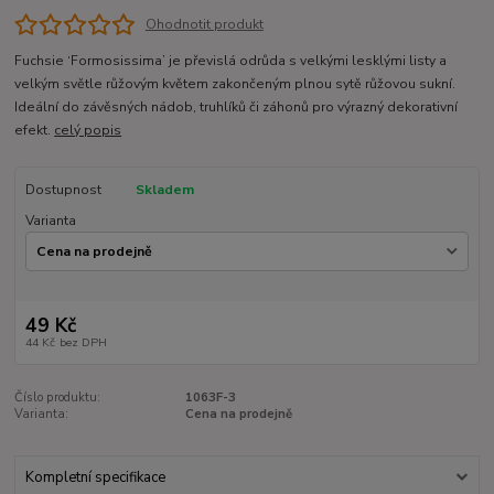
Ohodnotit produkt
Fuchsie ‘Formosissima’ je převislá odrůda s velkými lesklými listy a
velkým světle růžovým květem zakončeným plnou sytě růžovou sukní.
Ideální do závěsných nádob, truhlíků či záhonů pro výrazný dekorativní
efekt.
celý popis
Dostupnost
Skladem
Varianta
49 Kč
44 Kč
bez DPH
Číslo produktu:
1063F-3
Varianta:
Cena na prodejně
Kompletní specifikace