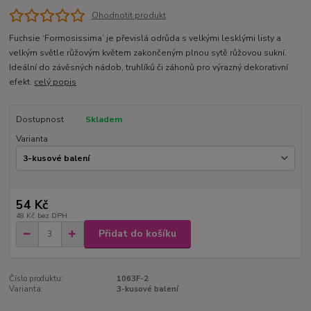
Ohodnotit produkt
Fuchsie ‘Formosissima’ je převislá odrůda s velkými lesklými listy a
velkým světle růžovým květem zakončeným plnou sytě růžovou sukní.
Ideální do závěsných nádob, truhlíků či záhonů pro výrazný dekorativní
efekt.
celý popis
Dostupnost
Skladem
Varianta
54 Kč
48 Kč
bez DPH
Přidat do košíku
Číslo produktu:
1063F-2
Varianta:
3-kusové balení