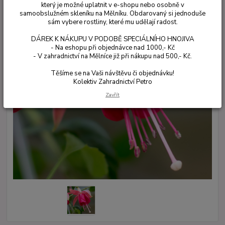
který je možné uplatnit v e-shopu nebo osobně v
samoobslužném skleníku na Mělníku. Obdarovaný si jednoduše
sám vybere rostliny, které mu udělají radost.
DÁREK K NÁKUPU V PODOBĚ SPECIÁLNÍHO HNOJIVA
- Na eshopu při objednávce nad 1000,- Kč
- V zahradnictví na Mělníce již při nákupu nad 500,- Kč.
Těšíme se na Vaši návštěvu či objednávku!
Kolektiv Zahradnictví Petro
Zavřít