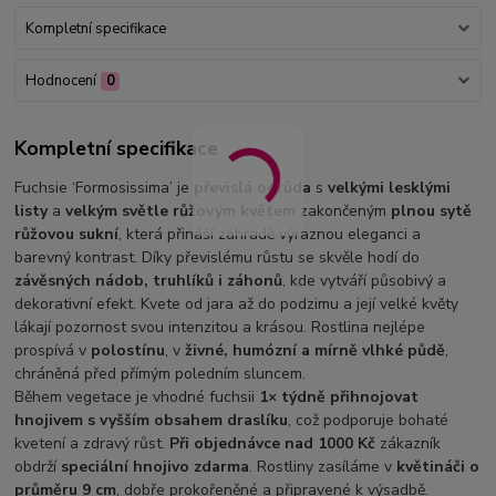
Kompletní specifikace
Hodnocení
0
Kompletní specifikace
Fuchsie ‘Formosissima’ je
převislá odrůda
s
velkými lesklými
listy
a
velkým světle růžovým květem
zakončeným
plnou sytě
růžovou sukní
, která přináší zahradě výraznou eleganci a
barevný kontrast. Díky převislému růstu se skvěle hodí do
závěsných nádob, truhlíků i záhonů
, kde vytváří působivý a
dekorativní efekt. Kvete od jara až do podzimu a její velké květy
lákají pozornost svou intenzitou a krásou. Rostlina nejlépe
prospívá v
polostínu
, v
živné, humózní a mírně vlhké půdě
,
chráněná před přímým poledním sluncem.
Během vegetace je vhodné fuchsii
1× týdně přihnojovat
hnojivem s vyšším obsahem draslíku
, což podporuje bohaté
kvetení a zdravý růst.
Při objednávce nad 1000 Kč
zákazník
obdrží
speciální hnojivo zdarma
. Rostliny zasíláme v
květináči o
průměru 9 cm
, dobře prokořeněné a připravené k výsadbě.