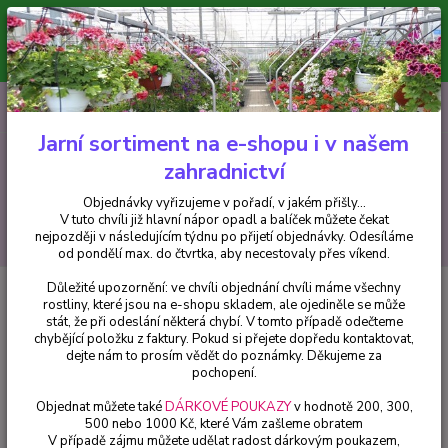
Minimální hodnota pro odeslání z e-shopu je 300 Kč.
V tuto chvíli již hlavní nápor objednávek opadl a balíček můžete čekat
nejpozději v následujícím týdnu po přijetí objednávky. Objednávky
vyřizujeme v pořadí, v jakém přišly...
0
ks
CZK
+420 602 223 614
za
0 Kč
Jarní sortiment na e-shopu i v našem
zahradnictví
Menu
Objednávky vyřizujeme v pořadí, v jakém přišly...
V tuto chvíli již hlavní nápor opadl a balíček můžete čekat
Hledat
nejpozději v následujícím týdnu po přijetí objednávky. Odesíláme
od pondělí max. do čtvrtka, aby necestovaly přes víkend.
Důležité upozornění: ve chvíli objednání chvíli máme všechny
Úvod
Fuchsie
Formosissima (Fuchsie) - cena za kus v 3-kusovém balení
rostliny, které jsou na e-shopu skladem, ale ojediněle se může
stát, že při odeslání některá chybí. V tomto případě odečteme
Formosissima (Fuchsie) - cena za
chybějící položku z faktury. Pokud si přejete dopředu kontaktovat,
kus v 3-kusovém balení
dejte nám to prosím vědět do poznámky. Děkujeme za
pochopení.
Objednat můžete také
DÁRKOVÉ POUKAZY
v hodnotě 200, 300,
500 nebo 1000 Kč, které Vám zašleme obratem
V případě zájmu můžete udělat radost dárkovým poukazem,