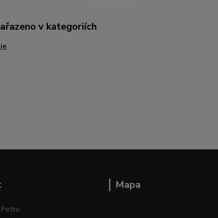
zařazeno v kategoriích
ie
t
Mapa
 Petro