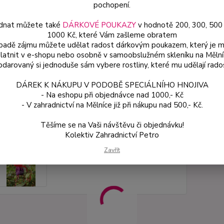
pochopení.
54
dnat můžete také
DÁRKOVÉ POUKAZY
v hodnotě 200, 300, 500
1000 Kč, které Vám zašleme obratem
48 
ípadě zájmu můžete udělat radost dárkovým poukazem, který je 
latnit v e-shopu nebo osobně v samoobslužném skleníku na Mělní
Číslo p
darovaný si jednoduše sám vybere rostliny, které mu udělají rado
DÁREK K NÁKUPU V PODOBĚ SPECIÁLNÍHO HNOJIVA
- Na eshopu při objednávce nad 1000,- Kč
- V zahradnictví na Mělníce již při nákupu nad 500,- Kč.
Těšíme se na Vaši návštěvu či objednávku!
Kolektiv Zahradnictví Petro
Zavřít