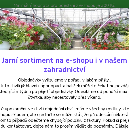
Minimální hodnota pro odeslání z e-shopu je 300 Kč.
íček můžete čekat nejpozději v následujícím týdnu po přijetí objedná
atalog
Poradna
Kontakty
Nevíte
Hledat
+420
Jarní sortiment na e-shopu i v našem
uchsie
Euro Princes Fuchsie - cena za kus v 3-kusovém balení
zahradnictví
 Princes Fuchsie - cena za kus 
Objednávky vyřizujeme v pořadí, v jakém přišly...
 tuto chvíli již hlavní nápor opadl a balíček můžete čekat nejpozději
sledujícím týdnu po přijetí objednávky. Odesíláme od pondělí max.
čtvrtka, aby necestovaly přes víkend.
té upozornění: ve chvíli objednání chvíli máme všechny rostliny, kte
Dos
shopu skladem, ale ojediněle se může stát, že při odeslání některá 
tomto případě odečteme chybějící položku z faktury. Pokud si přej
Var
du kontaktovat, dejte nám to prosím vědět do poznámky. Děkuj