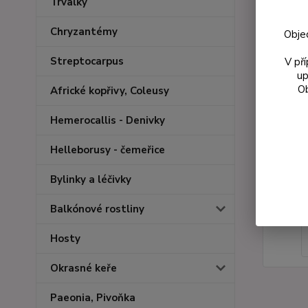
Trvalky
Chryzantémy
Obje
Streptocarpus
V př
up
Ob
Africké kopřivy, Coleusy
Hemerocallis - Denivky
Helleborusy - čemeřice
Bylinky a léčivky
Balkónové rostliny
Hosty
Okrasné keře
Paeonia, Pivoňka