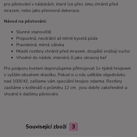
pro pěstování v nádobách, které lze přes zimu chránit před
mrazem, nebo jako přenosná dekorace.
Návod na pěstování:
Slunné stanoviště
Propustná, neutrální až mírně kyselá půda
Pravidelná, mírná zálivka
Mladé rostliny chránit před mrazem, dospělé snášejí sucho
Vhodné do nádob, interiérů či jako okrasný keř
Pro podporu kvetení doporučujeme přihnojovat 1× týdně hnojivem
s vyšším obsahem draslíku. Pokud si u nás uděláte objednávku
nad 1000 Kč, zašleme vám speciální hnojivo zdarma. Rostliny
zasíláme v květináči o průměru 12 cm , jsou dobře zakořeněné a
vhodné k dalšímu pěstování.
Související zboží
3