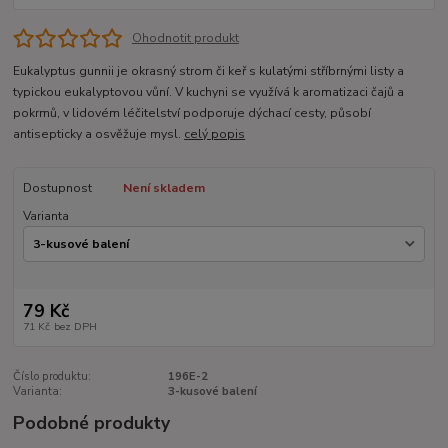
Ohodnotit produkt
Eukalyptus gunnii je okrasný strom či keř s kulatými stříbrnými listy a
typickou eukalyptovou vůní. V kuchyni se využívá k aromatizaci čajů a
pokrmů, v lidovém léčitelství podporuje dýchací cesty, působí
antisepticky a osvěžuje mysl.
celý popis
Dostupnost
Není skladem
Varianta
79 Kč
71 Kč
bez DPH
Číslo produktu:
196E-2
Varianta:
3-kusové balení
Podobné produkty