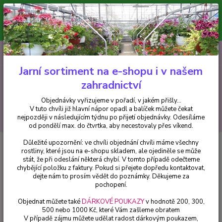
Minimální hodnota pro odeslání z e-shopu je 300 Kč.
V tuto chvíli již hlavní nápor objednávek opadl a balíček můžete čekat
nejpozději v následujícím týdnu po přijetí objednávky. Objednávky
vyřizujeme v pořadí, v jakém přišly...
0
ks
CZK
+420 602 223 614
za
0 Kč
Jarní sortiment na e-shopu i v našem
zahradnictví
Menu
Objednávky vyřizujeme v pořadí, v jakém přišly...
V tuto chvíli již hlavní nápor opadl a balíček můžete čekat
Hledat
nejpozději v následujícím týdnu po přijetí objednávky. Odesíláme
od pondělí max. do čtvrtka, aby necestovaly přes víkend.
Důležité upozornění: ve chvíli objednání chvíli máme všechny
Úvod
Bylinky a léčivky
Eukalyptus gunni - cena za kus v 3-kusovém
rostliny, které jsou na e-shopu skladem, ale ojediněle se může
balení
stát, že při odeslání některá chybí. V tomto případě odečteme
chybějící položku z faktury. Pokud si přejete dopředu kontaktovat,
Eukalyptus gunni - cena za kus v
dejte nám to prosím vědět do poznámky. Děkujeme za
3-kusovém balení
pochopení.
Objednat můžete také
DÁRKOVÉ POUKAZY
v hodnotě 200, 300,
500 nebo 1000 Kč, které Vám zašleme obratem
V případě zájmu můžete udělat radost dárkovým poukazem,