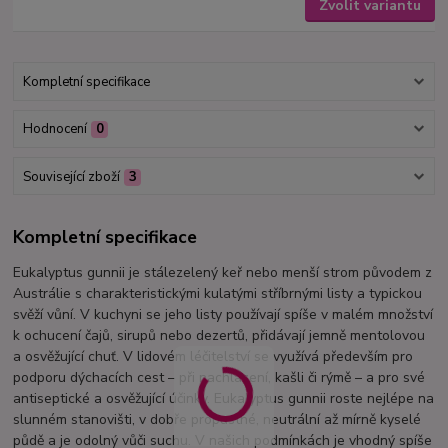
Zvolit variantu
Kompletní specifikace
Hodnocení
0
Související zboží
3
Kompletní specifikace
Eukalyptus gunnii je stálezelený keř nebo menší strom původem z
Austrálie s charakteristickými kulatými stříbrnými listy a typickou
svěží vůní. V kuchyni se jeho listy používají spíše v malém množství
k ochucení čajů, sirupů nebo dezertů, přidávají jemně mentolovou
a osvěžující chuť. V lidovém léčitelství se využívá především pro
podporu dýchacích cest – při nachlazení, kašli či rýmě – a pro své
antiseptické a osvěžující účinky. Eukalyptus gunnii roste nejlépe na
slunném stanovišti, v dobře propustné, neutrální až mírně kyselé
půdě a je odolný vůči suchu. V našich podmínkách je vhodný spíše