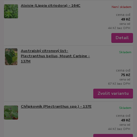
Aloisie (Lippia citriodora) - 164C
Není skladem
cena od
49 Kč
cena od
44 Kč
bez DPH
Detail
Australský citronový list-
Skladem
Plectranthus bellus, Mount Carbine -
137M
cena od
75 Kč
cena od
67 Kč
bez DPH
Zvolit variantu
Chřipkovník (Plectranthus spp.) - 137E
Skladem
cena od
49 Kč
cena od
44 Kč
bez DPH