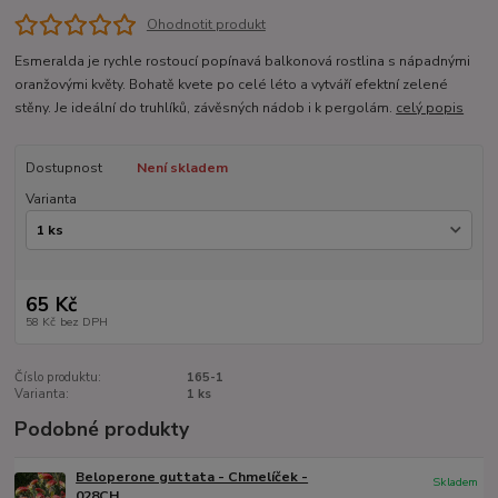
Ohodnotit produkt
Esmeralda je rychle rostoucí popínavá balkonová rostlina s nápadnými
oranžovými květy. Bohatě kvete po celé léto a vytváří efektní zelené
stěny. Je ideální do truhlíků, závěsných nádob i k pergolám.
celý popis
Dostupnost
Není skladem
Varianta
65 Kč
58 Kč
bez DPH
Číslo produktu:
165-1
Varianta:
1 ks
Podobné produkty
Beloperone guttata - Chmelíček -
Skladem
028CH