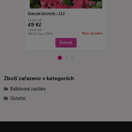
Diascia červená - 113
Diascia oran
cena od
cena od
49 Kč
49 Kč
cena od
cena od
Není skladem
44 Kč
bez DPH
44 Kč
bez D
Detail
Zboží zařazeno v kategoriích
Balkónové rostliny
Ostatní