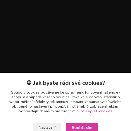
🍪 Jak byste rádi své cookies?
Kontakty
Soubory cookies používáme ke správnému fungování našeho e-
+420 602 223 614
shopu a v případě vašeho souhlasu také ke sledování statistik o
webu, měření efektivity reklamních kampaní, zapamatování vašeho
oblíbeného nastavení při používání stránek, či zobrazení reklam
info@zahradnictvipetro.cz
odpovídajících vašim preferencím.
Více k využití cookies
Souhlasím
Nastavení