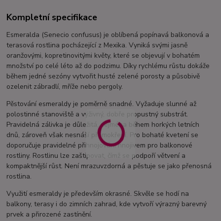
Kompletní specifikace
Esmeralda (Senecio confusus) je oblíbená popínavá balkonová a
terasová rostlina pocházející z Mexika. Vyniká svými jasně
oranžovými, kopretinovitými květy, které se objevují v bohatém
množství po celé léto až do podzimu. Díky rychlému růstu dokáže
během jedné sezóny vytvořit husté zelené porosty a působivě
ozelenit zábradlí, mříže nebo pergoly.
Pěstování esmeraldy je poměrně snadné. Vyžaduje slunné až
polostinné stanoviště a výživný, dobře propustný substrát.
Pravidelná zálivka je důležitá, zejména během horkých letních
dnů, zároveň však nesnáší přemokření. Pro bohaté kvetení se
doporučuje pravidelné přihnojování hnojivem pro balkonové
rostliny. Rostlinu lze zaštipovat, čímž se podpoří větvení a
kompaktnější růst. Není mrazuvzdorná a pěstuje se jako přenosná
rostlina.
Využití esmeraldy je především okrasné. Skvěle se hodí na
balkony, terasy i do zimních zahrad, kde vytvoří výrazný barevný
prvek a přirozené zastínění.