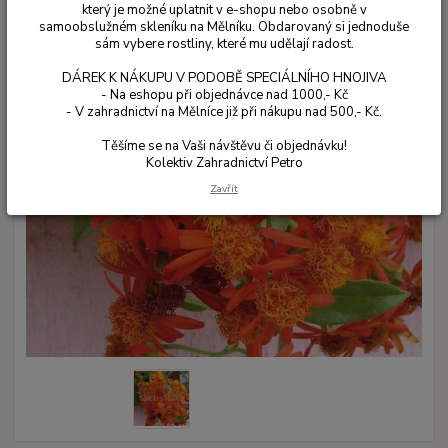
který je možné uplatnit v e-shopu nebo osobně v
samoobslužném skleníku na Mělníku. Obdarovaný si jednoduše
sám vybere rostliny, které mu udělají radost.
DÁREK K NÁKUPU V PODOBĚ SPECIÁLNÍHO HNOJIVA
- Na eshopu při objednávce nad 1000,- Kč
- V zahradnictví na Mělníce již při nákupu nad 500,- Kč.
Těšíme se na Vaši návštěvu či objednávku!
Kolektiv Zahradnictví Petro
Zavřít