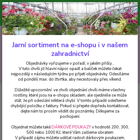
Minimální hodnota pro odeslání z e-shopu je 300 Kč.
V tuto chvíli již hlavní nápor objednávek opadl a balíček můžete čekat
nejpozději v následujícím týdnu po přijetí objednávky. Objednávky
vyřizujeme v pořadí, v jakém přišly...
0
ks
CZK
+420 602 223 614
za
0 Kč
Jarní sortiment na e-shopu i v našem
zahradnictví
Menu
Objednávky vyřizujeme v pořadí, v jakém přišly...
V tuto chvíli již hlavní nápor opadl a balíček můžete čekat
Hledat
nejpozději v následujícím týdnu po přijetí objednávky. Odesíláme
od pondělí max. do čtvrtka, aby necestovaly přes víkend.
Důležité upozornění: ve chvíli objednání chvíli máme všechny
Úvod
Balkónové rostliny
Esmeralda (Senecio Confusus) - 1 ks
rostliny, které jsou na e-shopu skladem, ale ojediněle se může
stát, že při odeslání některá chybí. V tomto případě odečteme
Esmeralda (Senecio Confusus) - 1
chybějící položku z faktury. Pokud si přejete dopředu kontaktovat,
ks
dejte nám to prosím vědět do poznámky. Děkujeme za
pochopení.
Objednat můžete také
DÁRKOVÉ POUKAZY
v hodnotě 200, 300,
500 nebo 1000 Kč, které Vám zašleme obratem
V případě zájmu můžete udělat radost dárkovým poukazem,