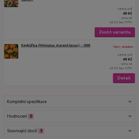
cena od
49 Kč
cena od
44 Kč
bez DPH
Zvolit variantu
Kejklířka (Mimulus Aurantiacus) - 098
Není skladem
cena od
49 Kč
cena od
44 Kč
bez DPH
Detail
Kompletní specifikace
Hodnocení
0
Související zboží
3