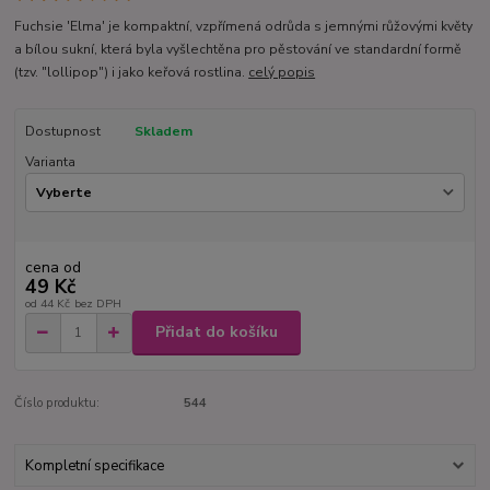
Fuchsie 'Elma' je kompaktní, vzpřímená odrůda s jemnými růžovými květy
a bílou sukní, která byla vyšlechtěna pro pěstování ve standardní formě
(tzv. "lollipop") i jako keřová rostlina.
celý popis
Dostupnost
Skladem
Varianta
cena od
49 Kč
od
44 Kč
bez DPH
Přidat do košíku
Číslo produktu:
544
Kompletní specifikace