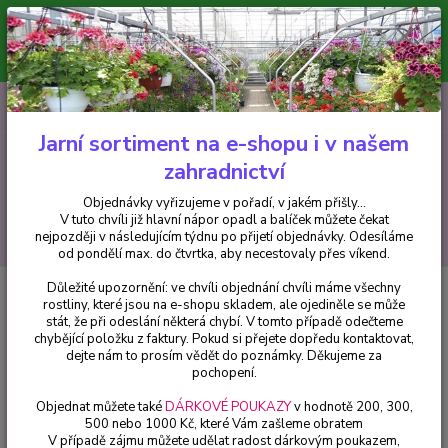
Minimální hodnota pro odeslání z e-shopu je 300 Kč.
V tuto chvíli již hlavní nápor objednávek opadl a balíček můžete čekat
nejpozději v následujícím týdnu po přijetí objednávky. Objednávky
vyřizujeme v pořadí, v jakém přišly...
0
ks
CZK
+420 602 223 614
za
0 Kč
Jarní sortiment na e-shopu i v našem
zahradnictví
Menu
Objednávky vyřizujeme v pořadí, v jakém přišly...
V tuto chvíli již hlavní nápor opadl a balíček můžete čekat
Hledat
nejpozději v následujícím týdnu po přijetí objednávky. Odesíláme
od pondělí max. do čtvrtka, aby necestovaly přes víkend.
Důležité upozornění: ve chvíli objednání chvíli máme všechny
Úvod
Fuchsie
Elma Fuchsie 544
rostliny, které jsou na e-shopu skladem, ale ojediněle se může
stát, že při odeslání některá chybí. V tomto případě odečteme
Elma Fuchsie 544
chybějící položku z faktury. Pokud si přejete dopředu kontaktovat,
dejte nám to prosím vědět do poznámky. Děkujeme za
pochopení.
Objednat můžete také
DÁRKOVÉ POUKAZY
v hodnotě 200, 300,
500 nebo 1000 Kč, které Vám zašleme obratem
V případě zájmu můžete udělat radost dárkovým poukazem,