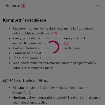
Hodnocení
0
Kompletní specifikace
Růstový habitus
: kompaktní, vzpřímený keř dosahující
výšky přibližně 30–45 cm.
RHS
Květy
: jednoduché, světle růžové sepaly s bílou korunou,
jemně žilkované růžovými odstíny.
RHS
Kvetení
: bohaté a dlouhé, od června do října.
Stanoviště
: polostín až stín.
Půda
: vlhčí, dobře odvodněná.
Odolnost
: mírně mrazuvzdorná, vhodná pro pěstování v
oblastech s mírnými zimami.
🌿 Péče o fuchsie 'Elma'
Zálivka
: pravidelná, půda by měla být vlhká, ale ne
přemokřená.
Hnojení
: během vegetačního období 1 x týdně s hnojivem s
větím obsahem draslíku