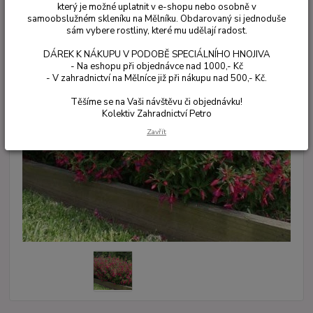
který je možné uplatnit v e-shopu nebo osobně v
samoobslužném skleníku na Mělníku. Obdarovaný si jednoduše
sám vybere rostliny, které mu udělají radost.
DÁREK K NÁKUPU V PODOBĚ SPECIÁLNÍHO HNOJIVA
- Na eshopu při objednávce nad 1000,- Kč
- V zahradnictví na Mělníce již při nákupu nad 500,- Kč.
Těšíme se na Vaši návštěvu či objednávku!
Kolektiv Zahradnictví Petro
Zavřít