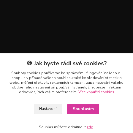
🍪 Jak byste rádi své cookies?
Kontakty
Soubory cookies používáme ke správnému fungování našeho e-
+420 602 223 614
shopu a v případě vašeho souhlasu také ke sledování statistik o
webu, měření efektivity reklamních kampaní, zapamatování vašeho
oblíbeného nastavení při používání stránek, či zobrazení reklam
info@zahradnictvipetro.cz
odpovídajících vašim preferencím.
Více k využití cookies
Souhlasím
Nastavení
Souhlas můžete odmítnout
zde
.
Vytvořeno na
Eshop-rychle.cz