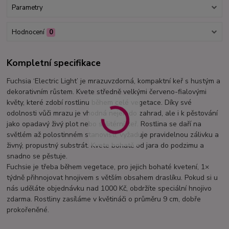
Parametry
Hodnocení
0
Kompletní specifikace
Fuchsia ‘Electric Light’ je mrazuvzdorná, kompaktní keř s hustým a
dekorativním růstem. Kvete středně velkými červeno-fialovými
květy, které zdobí rostlinu během celé vegetace. Díky své
odolnosti vůči mrazu je vhodná nejen do zahrad, ale i k pěstování
jako opadavý živý plot nebo solitérní keř. Rostlina se daří na
světlém až polostinném stanovišti, vyžaduje pravidelnou zálivku a
živný, propustný substrát. Kvete bohatě od jara do podzimu a
snadno se pěstuje.
Fuchsie je třeba během vegetace, pro jejich bohaté kvetení, 1×
týdně přihnojovat hnojivem s větším obsahem draslíku. Pokud si u
nás uděláte objednávku nad 1000 Kč, obdržíte speciální hnojivo
zdarma. Rostliny zasíláme v květináči o průměru 9 cm, dobře
prokořeněné.