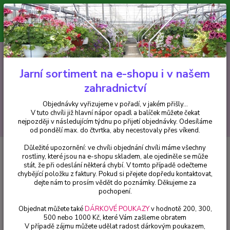
Minimální hodnota pro odeslání z e-shopu je 300 Kč.
V tuto chvíli již hlavní nápor objednávek opadl a balíček můžete čekat
nejpozději v následujícím týdnu po přijetí objednávky. Objednávky
vyřizujeme v pořadí, v jakém přišly...
0
ks
CZK
+420 602 223 614
za
0 Kč
Jarní sortiment na e-shopu i v našem
zahradnictví
Menu
Objednávky vyřizujeme v pořadí, v jakém přišly...
V tuto chvíli již hlavní nápor opadl a balíček můžete čekat
Hledat
nejpozději v následujícím týdnu po přijetí objednávky. Odesíláme
od pondělí max. do čtvrtka, aby necestovaly přes víkend.
Důležité upozornění: ve chvíli objednání chvíli máme všechny
Úvod
Fuchsie
Electric Light mrazuvzdorná - cena na prodejně
rostliny, které jsou na e-shopu skladem, ale ojediněle se může
stát, že při odeslání některá chybí. V tomto případě odečteme
Electric Light mrazuvzdorná -
chybějící položku z faktury. Pokud si přejete dopředu kontaktovat,
cena na prodejně
dejte nám to prosím vědět do poznámky. Děkujeme za
pochopení.
Objednat můžete také
DÁRKOVÉ POUKAZY
v hodnotě 200, 300,
500 nebo 1000 Kč, které Vám zašleme obratem
V případě zájmu můžete udělat radost dárkovým poukazem,