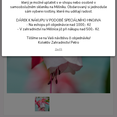
který je možné uplatnit v e-shopu nebo osobně v
samoobslužném skleníku na Mělníku. Obdarovaný si jednoduše
sám vybere rostliny, které mu udělají radost.
DÁREK K NÁKUPU V PODOBĚ SPECIÁLNÍHO HNOJIVA
- Na eshopu při objednávce nad 1000,- Kč
- V zahradnictví na Mělníce již při nákupu nad 500,- Kč.
Těšíme se na Vaši návštěvu či objednávku!
Kolektiv Zahradnictví Petro
Zavřít