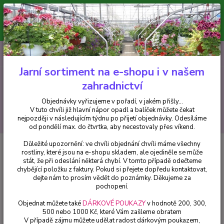
Minimální hodnota pro odeslání z e-shopu je 300 Kč.
V tuto chvíli již hlavní nápor objednávek opadl a balíček můžete čekat
nejpozději v následujícím týdnu po přijetí objednávky. Objednávky
vyřizujeme v pořadí, v jakém přišly...
0
ks
CZK
+420 602 223 614
za
0 Kč
Jarní sortiment na e-shopu i v našem
zahradnictví
Menu
Objednávky vyřizujeme v pořadí, v jakém přišly...
V tuto chvíli již hlavní nápor opadl a balíček můžete čekat
Hledat
nejpozději v následujícím týdnu po přijetí objednávky. Odesíláme
od pondělí max. do čtvrtka, aby necestovaly přes víkend.
Důležité upozornění: ve chvíli objednání chvíli máme všechny
Úvod
Fuchsie
El Camido Fuchsie (Lee USA 1955) 225
rostliny, které jsou na e-shopu skladem, ale ojediněle se může
stát, že při odeslání některá chybí. V tomto případě odečteme
El Camido Fuchsie (Lee USA
chybějící položku z faktury. Pokud si přejete dopředu kontaktovat,
1955) 225
dejte nám to prosím vědět do poznámky. Děkujeme za
pochopení.
Objednat můžete také
DÁRKOVÉ POUKAZY
v hodnotě 200, 300,
500 nebo 1000 Kč, které Vám zašleme obratem
V případě zájmu můžete udělat radost dárkovým poukazem,