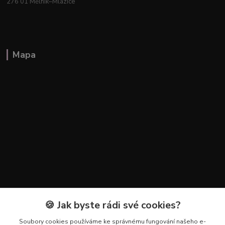
276 01 Mělník–Mlazice
Mapa
🍪 Jak byste rádi své cookies?
Kontakty
Soubory cookies používáme ke správnému fungování našeho e-