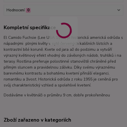
Hodnocení
0
Kompletní specifikace
El Camido Fuchsie (Lee USA 1955) je historická americká odrůda s
nápadnými plnými květy v sytě červených kališních lístcích a
kontrastní bílé koruně. Kvete od jara až do podzimu a vytváří
výrazný květinový efekt vhodný do závěsných nádob, truhlíků i na
terasy. Rostlina preferuje polostinné stanoviště chráněné před
přímým sluncem a pravidelnou zálivku. Díky svému výraznému
barevnému kontrastu a bohatému kvetení přináší eleganci,
romantiku a živost. Historická odrůda z roku 1955 je ceněná pro
svůj charakteristický vzhled a spolehlivé kvetení.
Dodáváme v květináči o průměru 9 cm, dobře prokořeněnou
Zboží zařazeno v kategoriích