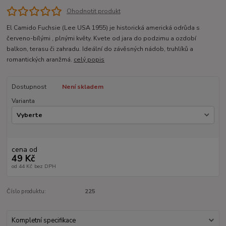
Ohodnotit produkt
El Camido Fuchsie (Lee USA 1955) je historická americká odrůda s
červeno-bílými , plnými květy. Kvete od jara do podzimu a ozdobí
balkon, terasu či zahradu. Ideální do závěsných nádob, truhlíků a
romantických aranžmá.
celý popis
Dostupnost
Není skladem
Varianta
cena od
49 Kč
od
44 Kč
bez DPH
Číslo produktu:
225
Kompletní specifikace