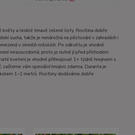
 květy a lesklé tmavě zelené listy. Rostlina dobře
dobí sucha, takže je nenáročná na pěstování v zahradách i
omezená v zimních měsících. Po odkvětu je vhodné
 není mrazuvzdorná, proto je nutné jí před příchodem
até kvetení je vhodné přihnojovat 1× týdně hnojivem s
 zašleme vám speciální hnojivo zdarma. Duranta je
ky kolem 1–2 metrů. Rostliny dodáváme dobře