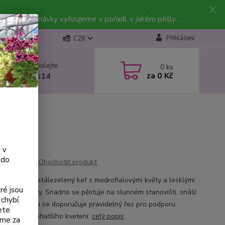
vky. Objednávky vyřizujeme v pořadí, v jakém přišly...
Přihlášení
CZK
 si rady? Zavolejte.
0
ks
za
0 Kč
 602 223 614
 v
 do
Ohodnotit produkt
a repens je stálezelený keř s modrofialovými květy a lesklými
ré jsou
zelenými listy. Snadno se pěstuje na slunném stanovišti, snáší
chybí.
a po odkvětu se doporučuje pravidelný řez pro podporu
ete
ho růstu a bohatšího kvetení.
celý popis
eme za