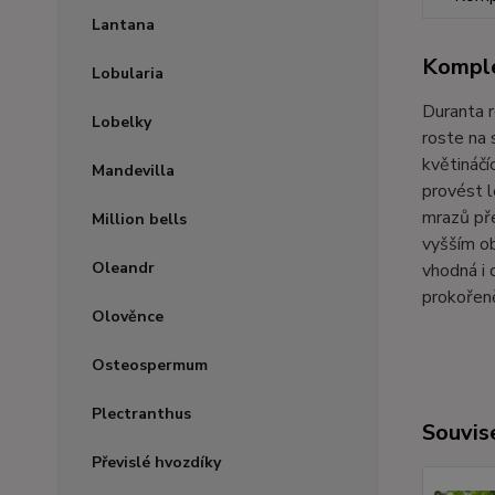
Lantana
Komple
Lobularia
Duranta r
Lobelky
roste na 
květináčí
Mandevilla
provést l
mrazů pře
Million bells
vyšším ob
Oleandr
vhodná i
prokořeně
Olověnce
Osteospermum
Plectranthus
Souvise
Převislé hvozdíky