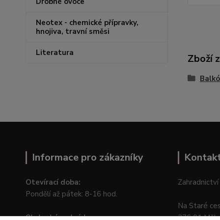
Drobné ovoce
Neotex - chemické přípravky,
hnojiva, travní směsi
Literatura
Zboží 
Balkó
Informace pro zákazníky
Kontak
Otevírací doba:
Zahradnictví
Pondělí až pátek: 8-16 hod.
Na Staré ce
Obchodní podmínky
276 01 Měln