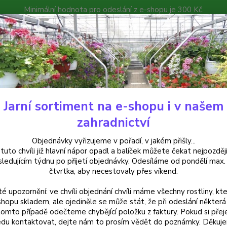
Minimální hodnota pro odeslání z e-shopu je 300 Kč.
íček můžete čekat nejpozději v následujícím týdnu po přijetí objedná
atalog
Poradna
Kontakty
Nevíte
Hledat
+420
Jarní sortiment na e-shopu i v našem
alkónové rostliny
Duranda Repens - cena na prodejně
zahradnictví
nda Repens - cena na prodejně
Objednávky vyřizujeme v pořadí, v jakém přišly...
 tuto chvíli již hlavní nápor opadl a balíček můžete čekat nejpozději
sledujícím týdnu po přijetí objednávky. Odesíláme od pondělí max.
čtvrtka, aby necestovaly přes víkend.
Durant
té upozornění: ve chvíli objednání chvíli máme všechny rostliny, kte
tmavě 
shopu skladem, ale ojediněle se může stát, že při odeslání některá 
sucho 
tomto případě odečteme chybějící položku z faktury. Pokud si přej
hustší
du kontaktovat, dejte nám to prosím vědět do poznámky. Děkuj