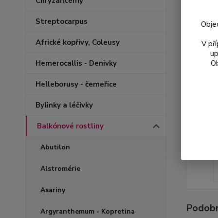
Chryzantémy
Streptocarpus
Obje
Africké kopřivy, Coleusy
V př
up
Ob
Hemerocallis - Denivky
Helleborusy - čemeřice
Bylinky a léčivky
Balkónové rostliny
Abutilon
Alstromérie
Asariny
Podobn
Argyranthemum - Kopretina