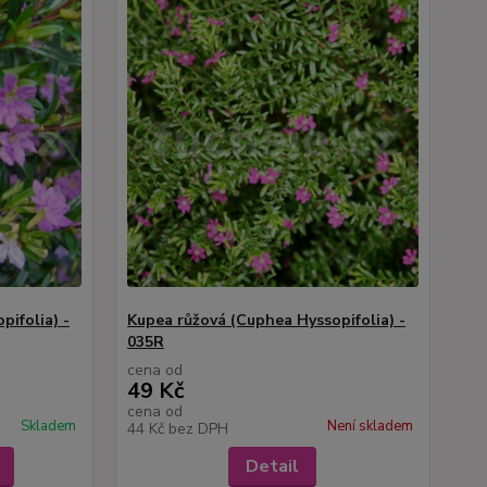
pifolia) -
Kupea růžová (Cuphea Hyssopifolia) -
035R
cena od
49 Kč
cena od
Skladem
Není skladem
44 Kč
bez DPH
Detail