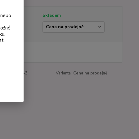
 nebo
tupnost
Skladem
ianta
možné
ku.
st.
 Kč
Kč
bez DPH
roduktu:
179-3
Varianta:
Cena na prodejně