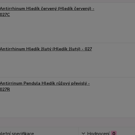
Antirrhinum Hledík červený (Hledík červený) -
027C
Antirrhinum Hledík žlutý (Hledík žlutý) - 027
Antirrinum Pendula Hledík růžový převislý -
027R
etní specifikace
Hodnocení
0