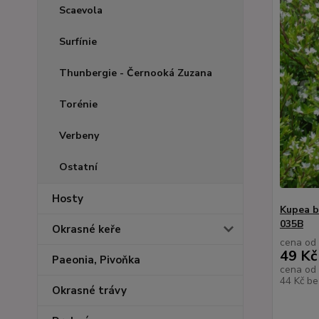
Scaevola
Surfínie
Thunbergie - Černooká Zuzana
Torénie
Verbeny
Ostatní
Hosty
Kupea b
035B
Okrasné keře
cena od
49 Kč
Paeonia, Pivoňka
cena od
44 Kč
be
Okrasné trávy