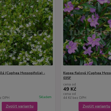
ílá (Cuphea Hyssopifolia) -
Kupea fialová (Cuphea Hysso
035F
cena od
49 Kč
cena od
Skladem
z DPH
44 Kč
bez DPH
Zvolit variantu
Zvolit variantu