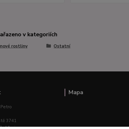
zařazeno v kategoriích
nové rostliny
Ostatní
t
Mapa
 Petro
stě 3741
ík–Mlazice