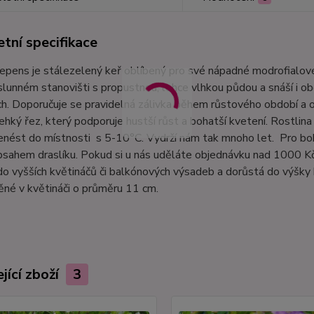
tní specifikace
epens je stálezelený keř oblíbený pro své nápadné modrofialové
slunném stanovišti s propustnou, lehce vlhkou půdou a snáší i ob
ch. Doporučuje se pravidelná zálivka během růstového období a 
ehký řez, který podporuje hustší růst a bohatší kvetení. Rostlina
nést do místnosti s 5-10°C. Vydrží nám tak mnoho let. Pro boh
sahem draslíku. Pokud si u nás uděláte objednávku nad 1000 Kč,
 do vyšších květináčů či balkónových výsadeb a dorůstá do výš
né v květináči o průměru 11 cm.
jící zboží
3