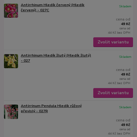
Antirrhinum Hledík červený (Hledík
Skladem
červený) - 027C
cena od
49 Kč
cena od
44 Kč
bez DPH
Zvolit variantu
Antirrhinum Hledík žlutý (Hledík žlutý)
Skladem
- 027
cena od
49 Kč
cena od
44 Kč
bez DPH
Zvolit variantu
Antirrinum Pendula Hledík růžový
Skladem
převislý - 027R
cena od
49 Kč
cena od
44 Kč
bez DPH