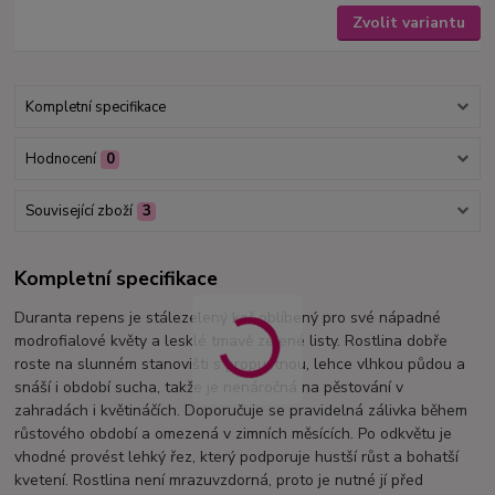
Zvolit variantu
Kompletní specifikace
Hodnocení
0
Související zboží
3
Kompletní specifikace
Duranta repens je stálezelený keř oblíbený pro své nápadné
modrofialové květy a lesklé tmavě zelené listy. Rostlina dobře
roste na slunném stanovišti s propustnou, lehce vlhkou půdou a
snáší i období sucha, takže je nenáročná na pěstování v
zahradách i květináčích. Doporučuje se pravidelná zálivka během
růstového období a omezená v zimních měsících. Po odkvětu je
vhodné provést lehký řez, který podporuje hustší růst a bohatší
kvetení. Rostlina není mrazuvzdorná, proto je nutné jí před