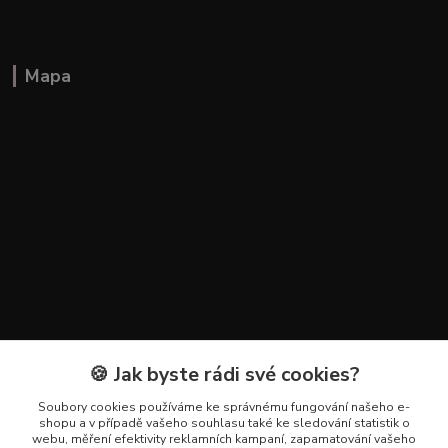
Mapa
🍪 Jak byste rádi své cookies?
Kontakty
Soubory cookies používáme ke správnému fungování našeho e-
+420 602 223 614
shopu a v případě vašeho souhlasu také ke sledování statistik o
webu, měření efektivity reklamních kampaní, zapamatování vašeho