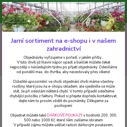
Minimální hodnota pro odeslání z e-shopu je 300 Kč.
V tuto chvíli již hlavní nápor objednávek opadl a balíček můžete čekat
nejpozději v následujícím týdnu po přijetí objednávky. Objednávky
vyřizujeme v pořadí, v jakém přišly...
0
ks
CZK
+420 602 223 614
za
0 Kč
Jarní sortiment na e-shopu i v našem
zahradnictví
Menu
Objednávky vyřizujeme v pořadí, v jakém přišly...
V tuto chvíli již hlavní nápor opadl a balíček můžete čekat
Hledat
nejpozději v následujícím týdnu po přijetí objednávky. Odesíláme
od pondělí max. do čtvrtka, aby necestovaly přes víkend.
Důležité upozornění: ve chvíli objednání chvíli máme všechny
Úvod
Balkónové rostliny
Duranda Repens - 179
rostliny, které jsou na e-shopu skladem, ale ojediněle se může
stát, že při odeslání některá chybí. V tomto případě odečteme
Duranda Repens - 179
chybějící položku z faktury. Pokud si přejete dopředu kontaktovat,
dejte nám to prosím vědět do poznámky. Děkujeme za
pochopení.
Objednat můžete také
DÁRKOVÉ POUKAZY
v hodnotě 200, 300,
500 nebo 1000 Kč, které Vám zašleme obratem
V případě zájmu můžete udělat radost dárkovým poukazem,