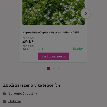
Kupea bílá (Cuphea Hyssopifolia) - 035B
Kupea fialov
cena od
cena od
49 Kč
49 Kč
cena od
cena od
Skladem
44 Kč
bez DPH
44 Kč
bez D
Zvolit variantu
Zboží zařazeno v kategoriích
Balkónové rostliny
Ostatní