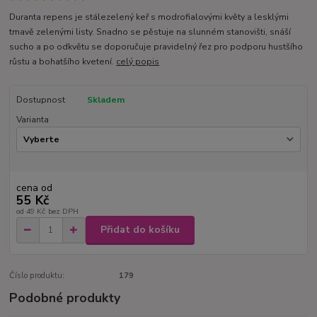
Duranta repens je stálezelený keř s modrofialovými květy a lesklými
tmavě zelenými listy. Snadno se pěstuje na slunném stanovišti, snáší
sucho a po odkvětu se doporučuje pravidelný řez pro podporu hustšího
růstu a bohatšího kvetení.
celý popis
Dostupnost
Skladem
Varianta
cena od
55 Kč
od
49 Kč
bez DPH
Přidat do košíku
Číslo produktu:
179
Podobné produkty