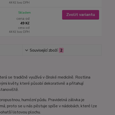
44 Kč
bez DPH
Skladem
Zvolit variantu
cena od
49 Kč
cena od
44 Kč
bez DPH
Související zboží
2
rá se tradičně využívá v čínské medicíně. Rostlina
ými květy, které působí dekorativně a přitahují
stanoviště.
propustnou, humózní půdu. Pravidelná zálivka je
á, proto se u nás pěstuje spíše v nádobách, které lze
bohatší listovou plochu.