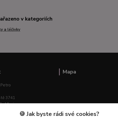
zařazeno v kategoriích
ky a léčivky
t
Mapa
 Petro
stě 3741
ík–Mlazice
🍪 Jak byste rádi své cookies?