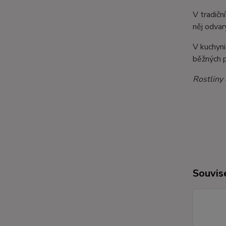
V tradičn
něj odvary
V kuchyni
běžných 
Rostliny
Souvise