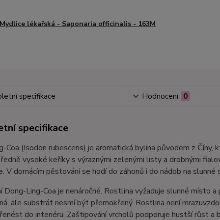
Mydlice lékařská - Saponaria officinalis - 163M
etní specifikace
Hodnocení
0
tní specifikace
-Coa (Isodon rubescens) je aromatická bylina původem z Číny, kte
tředně vysoké keříky s výraznými zelenými listy a drobnými fialov
. V domácím pěstování se hodí do záhonů i do nádob na slunné 
 Dong-Ling-Coa je nenáročné. Rostlina vyžaduje slunné místo a 
á, ale substrát nesmí být přemokřený. Rostlina není mrazuvzdorn
řenést do interiéru. Zaštipování vrcholů podporuje hustší růst a 