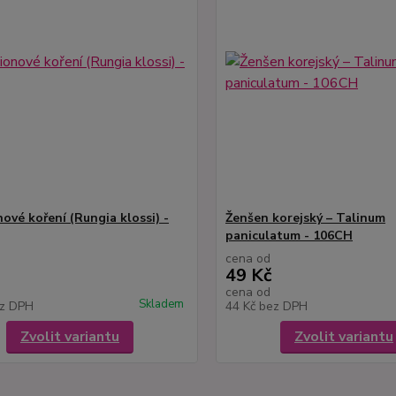
ové koření (Rungia klossi) -
Ženšen korejský – Talinum
paniculatum - 106CH
cena od
49 Kč
cena od
Skladem
z DPH
44 Kč
bez DPH
Zvolit variantu
Zvolit variantu