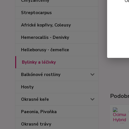
Chryzantémy
Ob
Streptocarpus
Africké kopřivy, Coleusy
Hemerocallis - Denivky
Helleborusy - čemeřice
Bylinky a léčivky
Balkónové rostliny
Hosty
Podobn
Okrasné keře
Paeonia, Pivoňka
Okrasné trávy