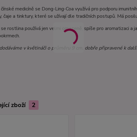
í čínské medicíně se Dong-Ling-Coa využívá pro podporu imunitníh
, čaje a tinktury, které se užívají dle tradičních postupů. Má posil
 se rostlina používá jen velmi omezeně, spíše pro aromatizaci a j
pokrmech.
 dodáváme v květináči o průměru 9 cm, dobře připravené k dalš
jící zboží
2