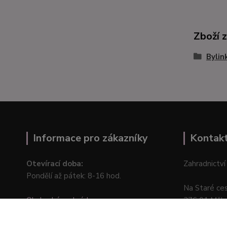
Zboží 
Bylin
Informace pro zákazníky
Kontak
Otevírací doba:
Zahradnictví
Pondělí až pátek: 8-16 hod.
Na Staré ce
Obchodní podmínky
276 01 Měln
Online odstoupení od kupní smlouvy