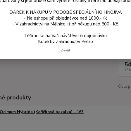
darovaný si jednoduše sám vybere rostliny, které mu udělají rado
propus
DÁREK K NÁKUPU V PODOBĚ SPECIÁLNÍHO HNOJIVA
protin
- Na eshopu při objednávce nad 1000,- Kč
- V zahradnictví na Mělníce již při nákupu nad 500,- Kč.
Dos
Těšíme se na Vaši návštěvu či objednávku!
Kolektiv Zahradnictví Petro
Var
Zavřít
54
48 
Číslo p
é produkty
Ocimum Hybrida (Keříčková bazalka) - 163