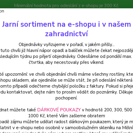
Minimální hodnota pro odeslání z e-shopu je 300 Kč.
íček můžete čekat nejpozději v následujícím týdnu po přijetí objedná
Jarní sortiment na e-shopu i v našem
atalog
Poradna
Kontakty
zahradnictví
Nevíte
Hledat
Objednávky vyřizujeme v pořadí, v jakém přišly...
+420
 tuto chvíli již hlavní nápor opadl a balíček můžete čekat nejpozději
sledujícím týdnu po přijetí objednávky. Odesíláme od pondělí max.
čtvrtka, aby necestovaly přes víkend.
ylinky a léčivky
Dong-Ling-Coa - Isodon rubescens - cena za kus v 3-k
té upozornění: ve chvíli objednání chvíli máme všechny rostliny, kte
-Ling-Coa - Isodon rubescens -
shopu skladem, ale ojediněle se může stát, že při odeslání některá 
tomto případě odečteme chybějící položku z faktury. Pokud si přej
ní
du kontaktovat, dejte nám to prosím vědět do poznámky. Děkuj
pochopení.
dnat můžete také
DÁRKOVÉ POUKAZY
v hodnotě 200, 300, 500
1000 Kč, které Vám zašleme obratem
Dong-L
ípadě zájmu můžete udělat radost dárkovým poukazem, který je 
fialový
latnit v e-shopu nebo osobně v samoobslužném skleníku na Mělní
horečk