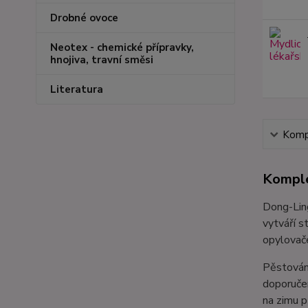
Drobné ovoce
Neotex - chemické přípravky,
hnojiva, travní směsi
Literatura
Kompl
Komple
Dong-Ling
vytváří s
opylovače
Pěstování
doporučen
na zimu p