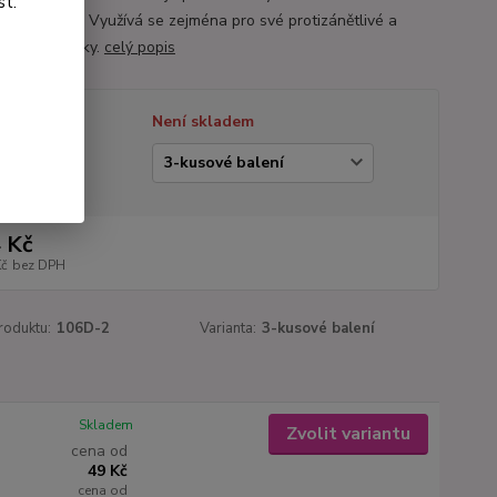
st.
tnou půdou. Využívá se zejména pro své protizánětlivé a
ádorové účinky.
celý popis
tupnost
Není skladem
ianta
 Kč
Kč
bez DPH
roduktu:
106D-2
Varianta:
3-kusové balení
Skladem
Zvolit variantu
cena od
49 Kč
cena od