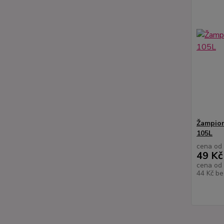
Žampion
105L
cena od
49 Kč
cena od
44 Kč
be