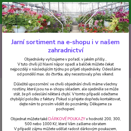
Minimální hodnota pro odeslání z e-shopu je 300 Kč.
V tuto chvíli již hlavní nápor objednávek opadl a balíček můžete čekat
nejpozději v následujícím týdnu po přijetí objednávky. Objednávky
vyřizujeme v pořadí, v jakém přišly...
0
ks
CZK
+420 602 223 614
za
0 Kč
Jarní sortiment na e-shopu i v našem
zahradnictví
Menu
Objednávky vyřizujeme v pořadí, v jakém přišly...
V tuto chvíli již hlavní nápor opadl a balíček můžete čekat
Hledat
nejpozději v následujícím týdnu po přijetí objednávky. Odesíláme
od pondělí max. do čtvrtka, aby necestovaly přes víkend.
Důležité upozornění: ve chvíli objednání chvíli máme všechny
Úvod
Bylinky a léčivky
Dong-Ling-Coa - Isodon rubescens - 1 ks
rostliny, které jsou na e-shopu skladem, ale ojediněle se může
stát, že při odeslání některá chybí. V tomto případě odečteme
Dong-Ling-Coa - Isodon
chybějící položku z faktury. Pokud si přejete dopředu kontaktovat,
rubescens - 1 ks
dejte nám to prosím vědět do poznámky. Děkujeme za
pochopení.
Objednat můžete také
DÁRKOVÉ POUKAZY
v hodnotě 200, 300,
500 nebo 1000 Kč, které Vám zašleme obratem
V případě zájmu můžete udělat radost dárkovým poukazem,