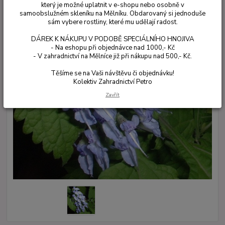
který je možné uplatnit v e-shopu nebo osobně v
samoobslužném skleníku na Mělníku. Obdarovaný si jednoduše
sám vybere rostliny, které mu udělají radost.
DÁREK K NÁKUPU V PODOBĚ SPECIÁLNÍHO HNOJIVA
- Na eshopu při objednávce nad 1000,- Kč
- V zahradnictví na Mělníce již při nákupu nad 500,- Kč.
Těšíme se na Vaši návštěvu či objednávku!
Kolektiv Zahradnictví Petro
Zavřít