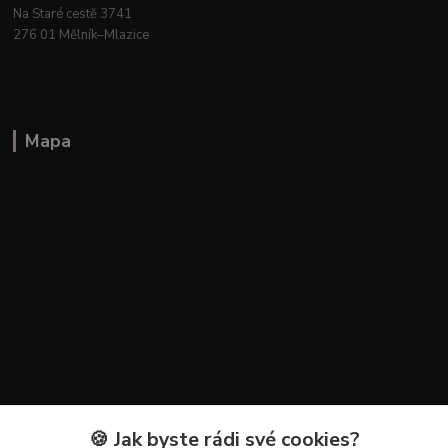
Na Staré cestě 3741
276 01 Mělník–Mlazice
Mapa
🍪 Jak byste rádi své cookies?
Kontakty