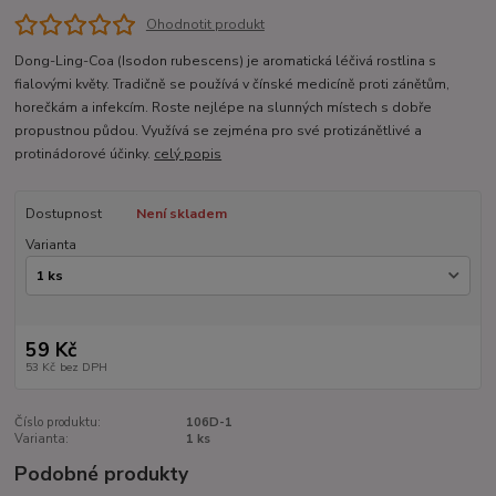
Ohodnotit produkt
Dong-Ling-Coa (Isodon rubescens) je aromatická léčivá rostlina s
fialovými květy. Tradičně se používá v čínské medicíně proti zánětům,
horečkám a infekcím. Roste nejlépe na slunných místech s dobře
propustnou půdou. Využívá se zejména pro své protizánětlivé a
protinádorové účinky.
celý popis
Dostupnost
Není skladem
Varianta
59 Kč
53 Kč
bez DPH
Číslo produktu:
106D-1
Varianta:
1 ks
Podobné produkty