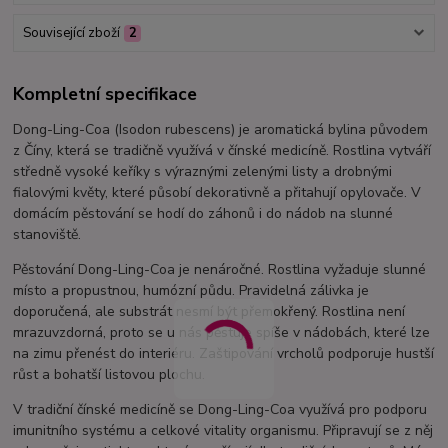
Související zboží
2
Kompletní specifikace
Dong-Ling-Coa (Isodon rubescens) je aromatická bylina původem
z Číny, která se tradičně využívá v čínské medicíně. Rostlina vytváří
středně vysoké keříky s výraznými zelenými listy a drobnými
fialovými květy, které působí dekorativně a přitahují opylovače. V
domácím pěstování se hodí do záhonů i do nádob na slunné
stanoviště.
Pěstování Dong-Ling-Coa je nenáročné. Rostlina vyžaduje slunné
místo a propustnou, humózní půdu. Pravidelná zálivka je
doporučená, ale substrát nesmí být přemokřený. Rostlina není
mrazuvzdorná, proto se u nás pěstuje spíše v nádobách, které lze
na zimu přenést do interiéru. Zaštipování vrcholů podporuje hustší
růst a bohatší listovou plochu.
V tradiční čínské medicíně se Dong-Ling-Coa využívá pro podporu
imunitního systému a celkové vitality organismu. Připravují se z něj