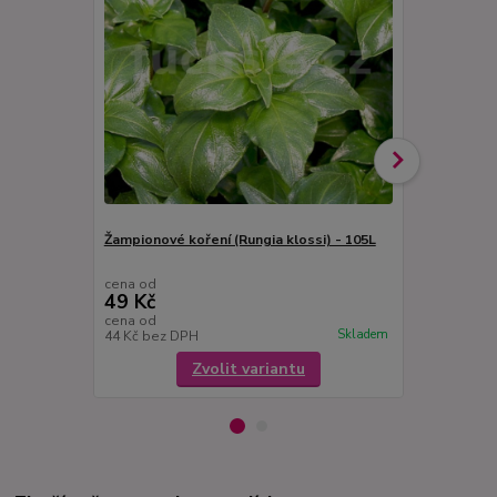
Žampionové koření (Rungia klossi) - 105L
Ženšen kore
106CH
cena od
cena od
49 Kč
49 Kč
cena od
cena od
Skladem
44 Kč
bez DPH
44 Kč
bez D
Zvolit variantu