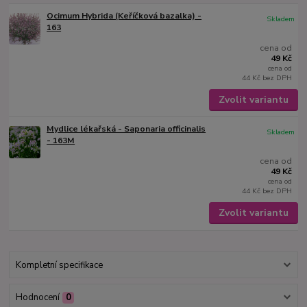
Ocimum Hybrida (Keříčková bazalka) -
Skladem
163
cena od
49 Kč
cena od
44 Kč
bez DPH
Zvolit variantu
Mydlice lékařská - Saponaria officinalis
Skladem
- 163M
cena od
49 Kč
cena od
44 Kč
bez DPH
Zvolit variantu
Kompletní specifikace
Hodnocení
0